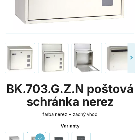
BK.703.G.Z.N poštová
schránka nerez
farba nerez + zadný vhod
Varianty
check