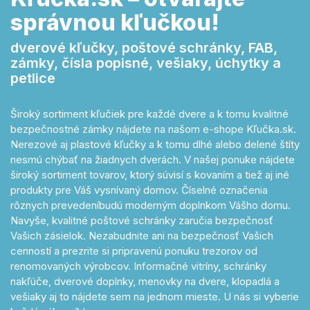
správnou kľučkou!
dverové kľučky, poštové schránky, FAB,
zámky, čísla popisné, vešiaky, úchytky a
petlice
Široký sortiment kľučiek pre každé dvere a k tomu kvalitné
bezpečnostné zámky nájdete na našom e-shope Kľučka.sk.
Nerezové aj plastové kľučky a k tomu dlhé alebo delené štíty
nesmú chýbať na žiadnych dverách. V našej ponuke nájdete
široký sortiment tovarov, ktorý súvisí s kovaním a tiež aj iné
produkty pre Váš vysnívaný domov. Číselné označenia
rôznych prevedeníbudú moderným doplnkom Vášho domu.
Navyše, kvalitné poštové schránky zaručia bezpečnosť
Vašich zásielok. Nezabudnite ani na bezpečnosť Vašich
cenností a prezrite si pripravenú ponuku trezorov od
renomovaných výrobcov. Informačné vitríny, schránky
nakľúče, dverové doplnky, menovky na dvere, klopadlá a
vešiaky aj to nájdete sem na jednom mieste. U nás si vyberie