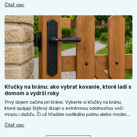
elektronický alebo mechanický zámok, a prečo je absolútne
Čítať viac
kľúčové jeho správne ukotvenie.
Kľučky na bránu: ako vybrať kovanie, ktoré ladí s
domom a vydrží roky
Prvý dojem začína pri bráne. Vyberte si kľučky na bránu,
ktoré spájajú štýlový dizajn s extrémnou odolnosťou voči
mrazu i dažďu. Či už hľadáte rustikálnu patinu alebo moderné
línie, naše kované kovanie s práškovým lakom nehrdzavie a
Čítať viac
vydrží roky. Zabezpečte svoj vstup kvalitou, ktorá prežije
dekády. Objavte našu ponuku a vyberte si tú pravú!