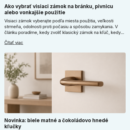
Ako vybrať visiaci zámok na bránku, pivnicu
alebo vonkajšie použitie
Visiaci zámok vyberajte podľa miesta použitia, veľkosti
strmeňa, odolnosti proti počasiu a spôsobu zamykania. V
článku poradíme, kedy zvoliť klasický zámok na kľúč, kedy
kódový visiaci zámok, kedy vodeodolné prevedenie a prečo
Čítať viac
sa pri bránke, pivnici alebo záhradnom domčeku neoplatí
riadiť len cenou, vzhľadom alebo veľkosťou.
Novinka: biele matné a čokoládovo hnedé
kľučky