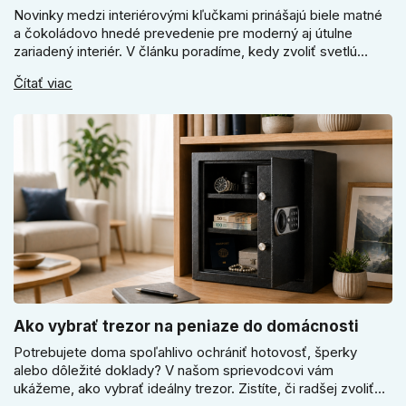
Novinky medzi interiérovými kľučkami prinášajú biele matné
a čokoládovo hnedé prevedenie pre moderný aj útulne
zariadený interiér. V článku poradíme, kedy zvoliť svetlú
Super SLIM kľučku, kedy čokoládovo hnedý Slim model a
Čítať viac
ako vyberať medzi okrúhlym a štvorcovým štítom. Nové
odtiene pomôžu zladiť dvere s interiérom.
Ako vybrať trezor na peniaze do domácnosti
Potrebujete doma spoľahlivo ochrániť hotovosť, šperky
alebo dôležité doklady? V našom sprievodcovi vám
ukážeme, ako vybrať ideálny trezor. Zistíte, či radšej zvoliť