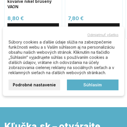
kovanie nikel brúsený
VAON
8,80 €
7,80 €
Do košíka
Do košíka
Odmietnuť všetko
Súbory cookies a ďalšie údaje slúžia na zabezpečenie
funkčnosti webu a s Vaším súhlasom aj na personalizáciu
obsahu našich webových stránok. Kliknutím na tlačidlo
Komentáre (0)
„Súhlasím“ vyjadrujete súhlas s používaním cookies a
ďalších údajov, vrátane ich odovzdania na účely
zobrazovania cielenej reklamy na sociálnych sieťach a v
reklamných sieťach na ďalších webových stránkach.
Buďte prvý kto napíše recenziu
Podrobné nastavenie
Súhlasím
Kľučka.sk – otvárajte