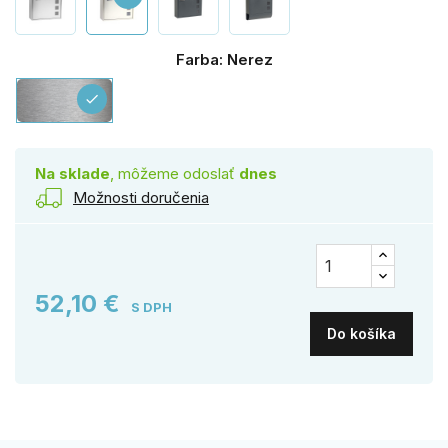
Farba: Nerez
Nerez
check
Na sklade
, môžeme odoslať
dnes
Možnosti doručenia
52,10 €
S DPH
Do košíka