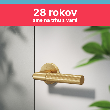
28 rokov
sme na trhu s vami