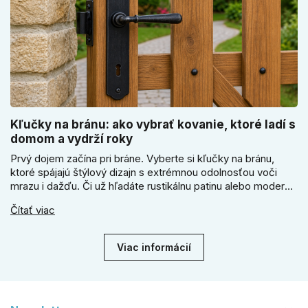
Kľučky na bránu: ako vybrať kovanie, ktoré ladí s
domom a vydrží roky
Prvý dojem začína pri bráne. Vyberte si kľučky na bránu,
ktoré spájajú štýlový dizajn s extrémnou odolnosťou voči
mrazu i dažďu. Či už hľadáte rustikálnu patinu alebo moderné
línie, naše kované kovanie s práškovým lakom nehrdzavie a
Čítať viac
vydrží roky. Zabezpečte svoj vstup kvalitou, ktorá prežije
dekády. Objavte našu ponuku a vyberte si tú pravú!
Viac informácií