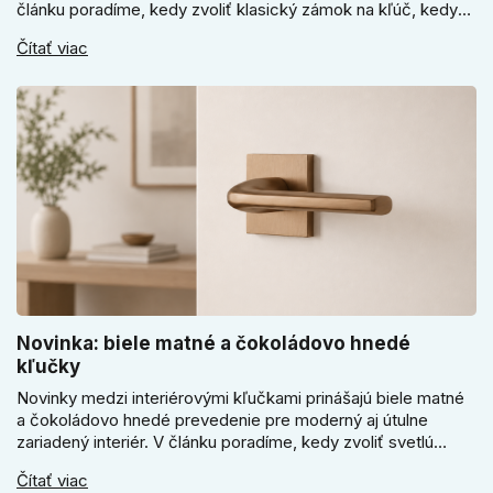
článku poradíme, kedy zvoliť klasický zámok na kľúč, kedy
kódový visiaci zámok, kedy vodeodolné prevedenie a prečo
Čítať viac
sa pri bránke, pivnici alebo záhradnom domčeku neoplatí
riadiť len cenou, vzhľadom alebo veľkosťou.
Novinka: biele matné a čokoládovo hnedé
kľučky
Novinky medzi interiérovými kľučkami prinášajú biele matné
a čokoládovo hnedé prevedenie pre moderný aj útulne
zariadený interiér. V článku poradíme, kedy zvoliť svetlú
Super SLIM kľučku, kedy čokoládovo hnedý Slim model a
Čítať viac
ako vyberať medzi okrúhlym a štvorcovým štítom. Nové