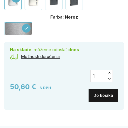
Farba: Nerez
Nerez
check
Na sklade
, môžeme odoslať
dnes
Možnosti doručenia
50,60 €
S DPH
Do košíka