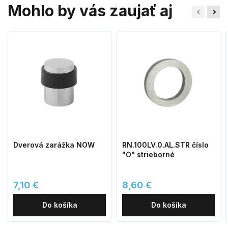
Mohlo by vás zaujať aj
Dverová zarážka NOW
RN.100LV.0.AL.STR číslo
"O" strieborné
7,10 €
8,60 €
Do košíka
Do košíka