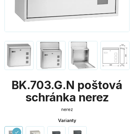
BK.703.G.N poštová
schránka nerez
nerez
Varianty
check