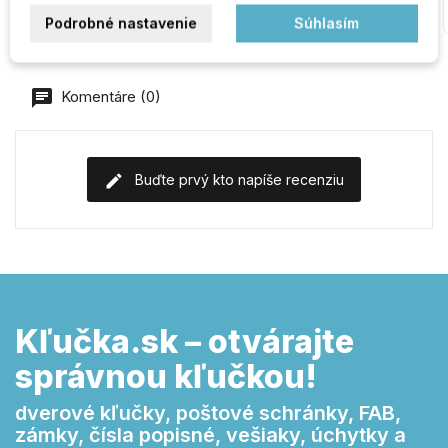
Podrobné nastavenie
Súhlasím
Komentáre (0)
Buďte prvý kto napíše recenziu
Kľučka.sk – otvárajte
správnou kľučkou!
dverové kľučky, poštové schránky, FAB,
zámky, čísla popisné, vešiaky, úchytky a