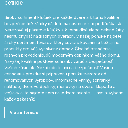
petlice
Široký sortiment kľučiek pre každé dvere a k tomu kvalitné
bezpečnostné zámky nájdete na našom e-shope Kľučka.sk.
Nerezové aj plastové kľučky a k tomu dlhé alebo delené štíty
nesmú chýbať na žiadnych dverách. V našej ponuke nájdete
široký sortiment tovarov, ktorý súvisí s kovaním a tiež aj iné
produkty pre Váš vysnívaný domov. Číselné označenia
rôznych prevedeníbudú moderným doplnkom Vášho domu.
Navyše, kvalitné poštové schránky zaručia bezpečnosť
Vašich zásielok. Nezabudnite ani na bezpečnosť Vašich
cenností a prezrite si pripravenú ponuku trezorov od
renomovaných výrobcov. Informačné vitríny, schránky
nakľúče, dverové doplnky, menovky na dvere, klopadlá a
vešiaky aj to nájdete sem na jednom mieste. U nás si vyberie
každý zákazník!
Viac informácií