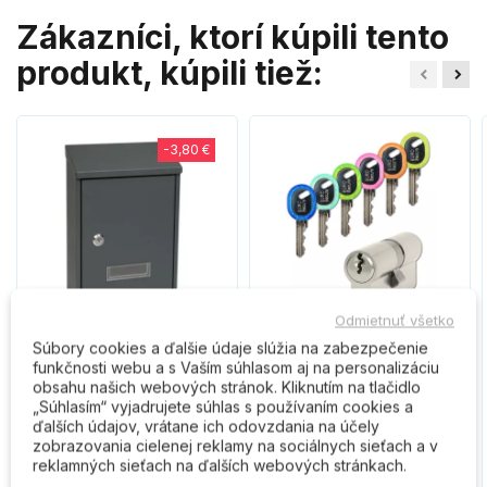
Zákazníci, ktorí kúpili tento
produkt, kúpili tiež:
-3,80 €
Odmietnuť všetko
Súbory cookies a ďalšie údaje slúžia na zabezpečenie
BK.33.AM poštová
EURO Secure
funkčnosti webu a s Vaším súhlasom aj na personalizáciu
schránka antracit
bezpečnostná vložka
obsahu našich webových stránok. Kliknutím na tlačidlo
„Súhlasím“ vyjadrujete súhlas s používaním cookies a
ďalších údajov, vrátane ich odovzdania na účely
16,90 €
11,50 €
20,70 €
zobrazovania cielenej reklamy na sociálnych sieťach a v
reklamných sieťach na ďalších webových stránkach.
Do košíka
Do košíka