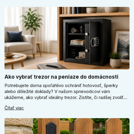
odtiene pomôžu zladiť dvere s interiérom.
Ako vybrať trezor na peniaze do domácnosti
Potrebujete doma spoľahlivo ochrániť hotovosť, šperky
alebo dôležité doklady? V našom sprievodcovi vám
ukážeme, ako vybrať ideálny trezor. Zistíte, či radšej zvoliť
elektronický alebo mechanický zámok, a prečo je absolútne
Čítať viac
kľúčové jeho správne ukotvenie.