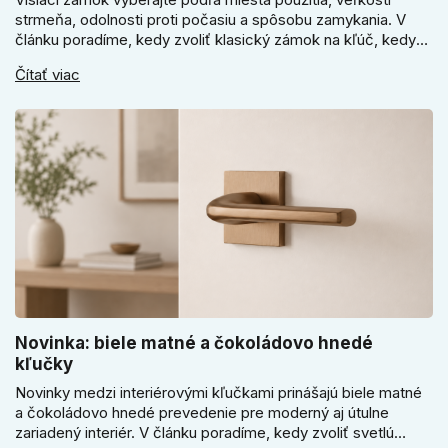
strmeňa, odolnosti proti počasiu a spôsobu zamykania. V
článku poradíme, kedy zvoliť klasický zámok na kľúč, kedy
kódový visiaci zámok, kedy vodeodolné prevedenie a prečo
Čítať viac
sa pri bránke, pivnici alebo záhradnom domčeku neoplatí
riadiť len cenou, vzhľadom alebo veľkosťou.
Novinka: biele matné a čokoládovo hnedé
kľučky
Novinky medzi interiérovými kľučkami prinášajú biele matné
a čokoládovo hnedé prevedenie pre moderný aj útulne
zariadený interiér. V článku poradíme, kedy zvoliť svetlú