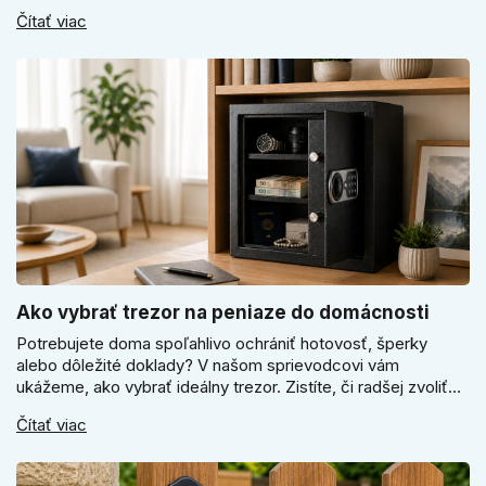
Super SLIM kľučku, kedy čokoládovo hnedý Slim model a
Čítať viac
ako vyberať medzi okrúhlym a štvorcovým štítom. Nové
odtiene pomôžu zladiť dvere s interiérom.
Ako vybrať trezor na peniaze do domácnosti
Potrebujete doma spoľahlivo ochrániť hotovosť, šperky
alebo dôležité doklady? V našom sprievodcovi vám
ukážeme, ako vybrať ideálny trezor. Zistíte, či radšej zvoliť
elektronický alebo mechanický zámok, a prečo je absolútne
Čítať viac
kľúčové jeho správne ukotvenie.