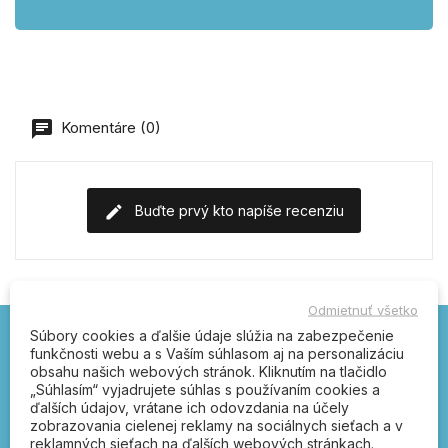
Komentáre (0)
Buďte prvý kto napíše recenziu
Odmietnuť všetko
Súbory cookies a ďalšie údaje slúžia na zabezpečenie
funkčnosti webu a s Vaším súhlasom aj na personalizáciu
Kľučka.sk – otvárajte
obsahu našich webových stránok. Kliknutím na tlačidlo
„Súhlasím“ vyjadrujete súhlas s používaním cookies a
správnou kľučkou!
ďalších údajov, vrátane ich odovzdania na účely
zobrazovania cielenej reklamy na sociálnych sieťach a v
dverové kľučky, poštové schránky, FAB,
reklamných sieťach na ďalších webových stránkach.