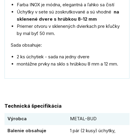
Farba INOX je módna, elegantná a ľahko sa čistí
Úchytky v sete sú zoskrutkované a sú vhodné
na
sklenené dvere s hrúbkou 8-12 mm
Priemer otvoru v sklenených dvierkach pre kľučky
by mal byť 50 mm.
Sada obsahuje:
2 ks úchytiek - sada na jedny dvere
montážne prvky na sklo s hrúbkou 8 mm a 12 mm.
Technická špecifikácia
Výrobca
METAL-BUD
Balenie obsahuje
1 pár (2 kusy) úchytky,