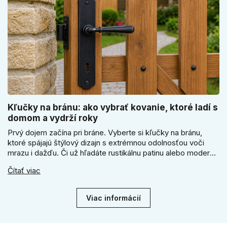
Kľučky na bránu: ako vybrať kovanie, ktoré ladí s
domom a vydrží roky
Prvý dojem začína pri bráne. Vyberte si kľučky na bránu,
ktoré spájajú štýlový dizajn s extrémnou odolnosťou voči
mrazu i dažďu. Či už hľadáte rustikálnu patinu alebo moderné
línie, naše kované kovanie s práškovým lakom nehrdzavie a
Čítať viac
vydrží roky. Zabezpečte svoj vstup kvalitou, ktorá prežije
dekády. Objavte našu ponuku a vyberte si tú pravú!
Viac informácií