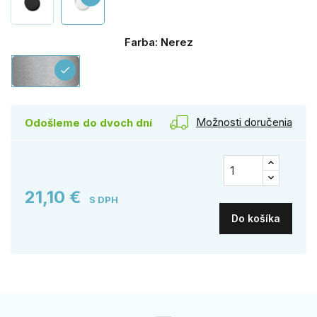
Farba: Nerez
Nerez
check
Možnosti doručenia
Odošleme do dvoch dní
21,10 €
S DPH
Do košíka