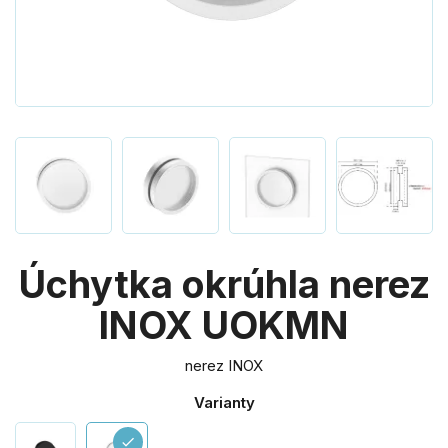
Úchytka okrúhla nerez
INOX UOKMN
nerez INOX
Varianty
check