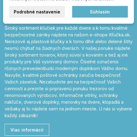
zámky, čísla popisné, vešiaky, úchytky a
petlice
Podrobné nastavenie
Súhlasím
Široký sortiment kľučiek pre každé dvere a k tomu kvalitné
bezpečnostné zámky nájdete na našom e-shope Kľučka.sk.
Nerezové aj plastové kľučky a k tomu dlhé alebo delené štíty
nesmú chýbať na žiadnych dverách. V našej ponuke nájdete
široký sortiment tovarov, ktorý súvisí s kovaním a tiež aj iné
produkty pre Váš vysnívaný domov. Číselné označenia
rôznych prevedeníbudú moderným doplnkom Vášho domu.
Navyše, kvalitné poštové schránky zaručia bezpečnosť
Vašich zásielok. Nezabudnite ani na bezpečnosť Vašich
cenností a prezrite si pripravenú ponuku trezorov od
renomovaných výrobcov. Informačné vitríny, schránky
nakľúče, dverové doplnky, menovky na dvere, klopadlá a
vešiaky aj to nájdete sem na jednom mieste. U nás si vyberie
každý zákazník!
Viac informácií