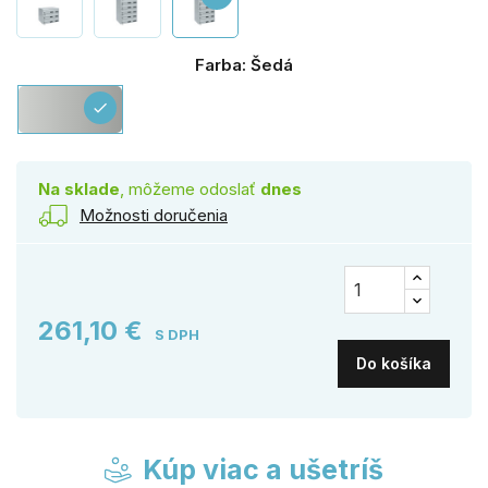
Farba: Šedá
Šedá
check
Na sklade
, môžeme odoslať
dnes
Možnosti doručenia
261,10 €
S DPH
Do košíka
Kúp viac a ušetríš