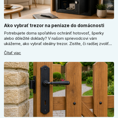
Ako vybrať trezor na peniaze do domácnosti
Potrebujete doma spoľahlivo ochrániť hotovosť, šperky
alebo dôležité doklady? V našom sprievodcovi vám
ukážeme, ako vybrať ideálny trezor. Zistíte, či radšej zvoliť
elektronický alebo mechanický zámok, a prečo je absolútne
Čítať viac
kľúčové jeho správne ukotvenie.