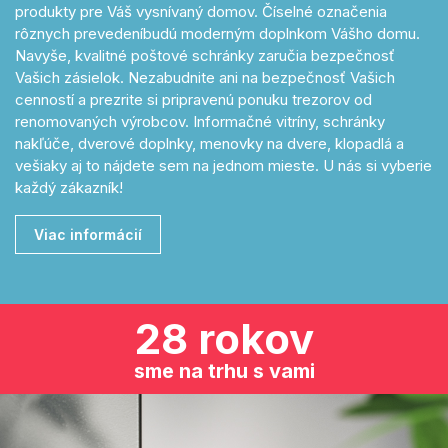
produkty pre Váš vysnívaný domov. Číselné označenia
rôznych prevedeníbudú moderným doplnkom Vášho domu.
Navyše, kvalitné poštové schránky zaručia bezpečnosť
Vašich zásielok. Nezabudnite ani na bezpečnosť Vašich
cenností a prezrite si pripravenú ponuku trezorov od
renomovaných výrobcov. Informačné vitríny, schránky
nakľúče, dverové doplnky, menovky na dvere, klopadlá a
vešiaky aj to nájdete sem na jednom mieste. U nás si vyberie
každý zákazník!
Viac informácií
28 rokov
sme na trhu s vami