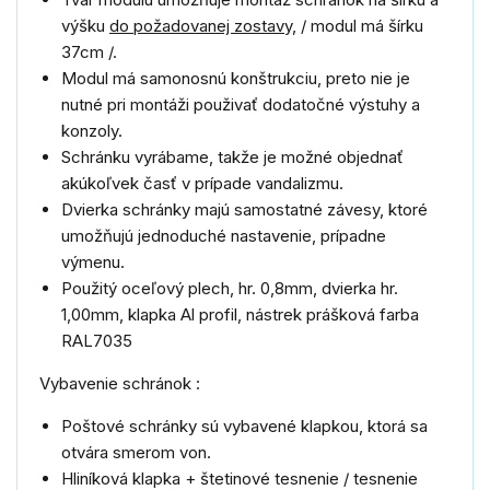
výšku
do požadovanej zostavy,
/ m
odul má šírku
37cm /.
Modul má samonosnú konštrukciu, preto nie je
nutné pri montáži použivať dodatočné výstuhy a
konzoly.
Schránku vyrábame, takže je možné objednať
akúkoľvek časť v prípade vandalizmu.
Dvierka schránky majú samostatné závesy, ktoré
umožňujú jednoduché nastavenie, prípadne
výmenu.
Použitý oceľový plech, hr. 0,8mm, dvierka hr.
1,00mm, klapka Al profil, nástrek prášková farba
RAL7035
Vybavenie
schránok :
Poštové schránky sú vybavené klapkou, ktorá sa
otvára smerom von.
Hliníková klapka + štetinové tesnenie / tesnenie