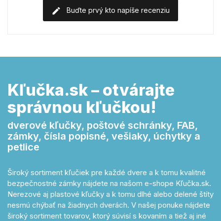
Buďte prvý kto napíše recenziu
Kľučka.sk – otvárajte
správnou kľučkou!
dverové kľučky, poštové schránky, FAB,
zámky, čísla popisné, vešiaky, úchytky a
petlice
Široký sortiment kľučiek pre každé dvere a k tomu kvalitné
bezpečnostné zámky nájdete na našom e-shope Kľučka.sk.
Nerezové aj plastové kľučky a k tomu dlhé alebo delené štíty
nesmú chýbať na žiadnych dverách. V našej ponuke nájdete
široký sortiment tovarov, ktorý súvisí s kovaním a tiež aj iné