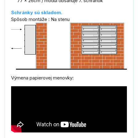
77 x 26cm / modul obsahuje 7. schránok
Schránky sú skladom.
Spôsob montáže : Na stenu
Výmena papierovej menovky: