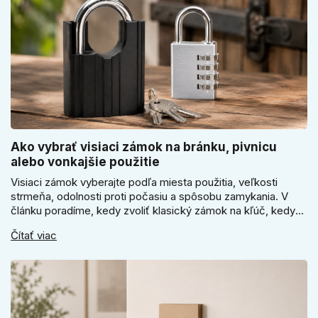
Ako vybrať visiaci zámok na bránku, pivnicu
alebo vonkajšie použitie
Visiaci zámok vyberajte podľa miesta použitia, veľkosti
strmeňa, odolnosti proti počasiu a spôsobu zamykania. V
článku poradíme, kedy zvoliť klasický zámok na kľúč, kedy
kódový visiaci zámok, kedy vodeodolné prevedenie a prečo
Čítať viac
sa pri bránke, pivnici alebo záhradnom domčeku neoplatí
riadiť len cenou, vzhľadom alebo veľkosťou.