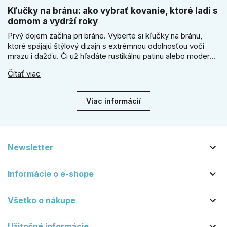
Kľučky na bránu: ako vybrať kovanie, ktoré ladí s
domom a vydrží roky
Prvý dojem začína pri bráne. Vyberte si kľučky na bránu,
ktoré spájajú štýlový dizajn s extrémnou odolnosťou voči
mrazu i dažďu. Či už hľadáte rustikálnu patinu alebo moderné
línie, naše kované kovanie s práškovým lakom nehrdzavie a
Čítať viac
vydrží roky. Zabezpečte svoj vstup kvalitou, ktorá prežije
dekády. Objavte našu ponuku a vyberte si tú pravú!
Viac informácií

Newsletter

Informácie o e-shope

Všetko o nákupe
Užitočné informácie