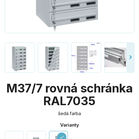
M37/7 rovná schránka
RAL7035
šedá farba
Varianty
check