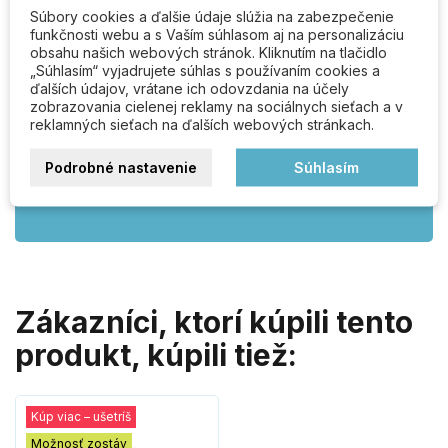
Zavolajte alebo nám napíšte, radi
Súbory cookies a ďalšie údaje slúžia na zabezpečenie
Vám poradíme.
funkčnosti webu a s Vaším súhlasom aj na personalizáciu
obsahu našich webových stránok. Kliknutím na tlačidlo
Pondelok - Štvrtok: 8.00 - 16.30 hod.
„Súhlasím“ vyjadrujete súhlas s používaním cookies a
ďalších údajov, vrátane ich odovzdania na účely
Piatok: 8.00 - 16.00 hod.
zobrazovania cielenej reklamy na sociálnych sieťach a v
reklamných sieťach na ďalších webových stránkach.
0918 633 701
Podrobné nastavenie
Súhlasím
klucka@klucka.sk
Zákazníci, ktorí kúpili tento
produkt, kúpili tiež:
Kúp viac – ušetríš
Možnosť zostáv