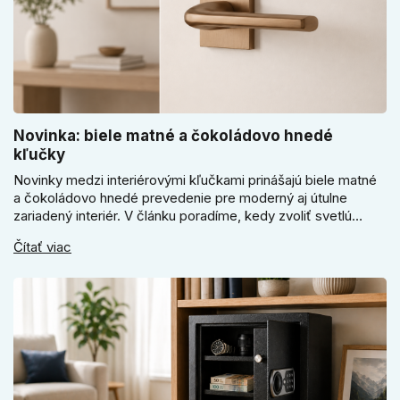
Novinka: biele matné a čokoládovo hnedé
kľučky
Novinky medzi interiérovými kľučkami prinášajú biele matné
a čokoládovo hnedé prevedenie pre moderný aj útulne
zariadený interiér. V článku poradíme, kedy zvoliť svetlú
Super SLIM kľučku, kedy čokoládovo hnedý Slim model a
Čítať viac
ako vyberať medzi okrúhlym a štvorcovým štítom. Nové
odtiene pomôžu zladiť dvere s interiérom.