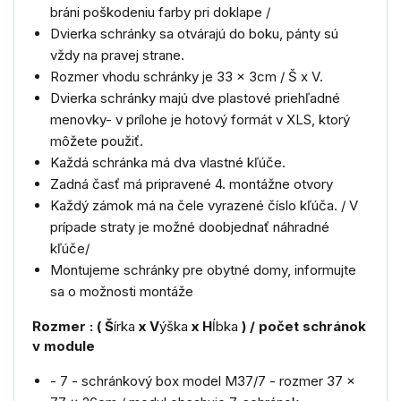
bráni poškodeniu farby pri doklape /
Dvierka schránky sa otvárajú do boku, pánty sú
vždy na pravej strane.
Rozmer vhodu schránky je 33 x 3cm
/ Š x V
.
Dvierka schránky majú dve plastové priehľadné
menovky- v prílohe je hotový formát v XLS, ktorý
môžete použiť.
Každá schránka má dva vlastné kľúče.
Zadná časť má pripravené 4. montážne otvory
Každý zámok má na čele vyrazené číslo kľúča. / V
prípade straty je možné doobjednať náhradné
kľúče/
Montujeme schránky pre obytné domy, informujte
sa o možnosti montáže
Rozmer : ( Š
írka
x V
ýška
x H
ĺbka
) / počet schránok
v module
- 7 - schránkový box model M37/7 - rozmer 37 x