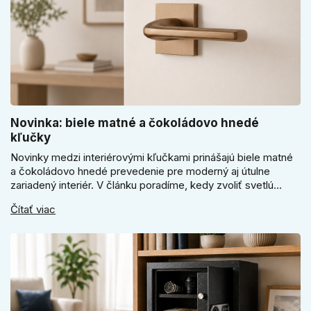
Novinka: biele matné a čokoládovo hnedé
kľučky
Novinky medzi interiérovými kľučkami prinášajú biele matné
a čokoládovo hnedé prevedenie pre moderný aj útulne
zariadený interiér. V článku poradíme, kedy zvoliť svetlú
Super SLIM kľučku, kedy čokoládovo hnedý Slim model a
Čítať viac
ako vyberať medzi okrúhlym a štvorcovým štítom. Nové
odtiene pomôžu zladiť dvere s interiérom.