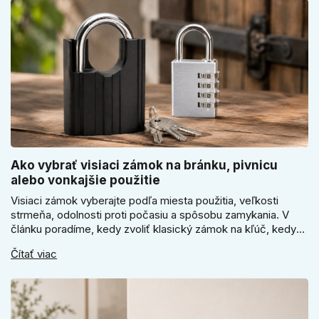
Ako vybrať visiaci zámok na bránku, pivnicu
alebo vonkajšie použitie
Visiaci zámok vyberajte podľa miesta použitia, veľkosti
strmeňa, odolnosti proti počasiu a spôsobu zamykania. V
článku poradíme, kedy zvoliť klasický zámok na kľúč, kedy
kódový visiaci zámok, kedy vodeodolné prevedenie a prečo
Čítať viac
sa pri bránke, pivnici alebo záhradnom domčeku neoplatí
riadiť len cenou, vzhľadom alebo veľkosťou.