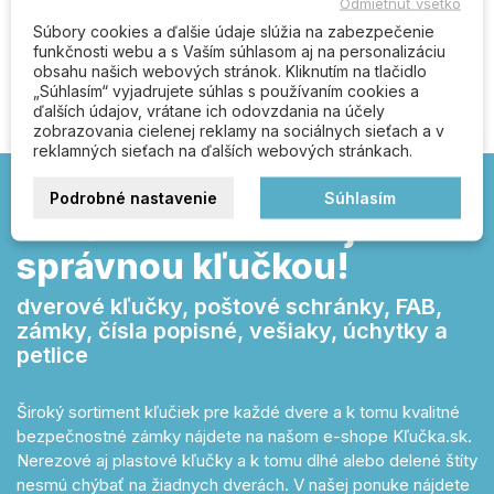
Odmietnuť všetko
0
0
Súbory cookies a ďalšie údaje slúžia na zabezpečenie
funkčnosti webu a s Vaším súhlasom aj na personalizáciu
obsahu našich webových stránok. Kliknutím na tlačidlo
„Súhlasím“ vyjadrujete súhlas s používaním cookies a
Napíšte svoju recenziu
ďalších údajov, vrátane ich odovzdania na účely
zobrazovania cielenej reklamy na sociálnych sieťach a v
reklamných sieťach na ďalších webových stránkach.
Podrobné nastavenie
Súhlasím
Kľučka.sk – otvárajte
správnou kľučkou!
dverové kľučky, poštové schránky, FAB,
zámky, čísla popisné, vešiaky, úchytky a
petlice
Široký sortiment kľučiek pre každé dvere a k tomu kvalitné
bezpečnostné zámky nájdete na našom e-shope Kľučka.sk.
Nerezové aj plastové kľučky a k tomu dlhé alebo delené štíty
nesmú chýbať na žiadnych dverách. V našej ponuke nájdete