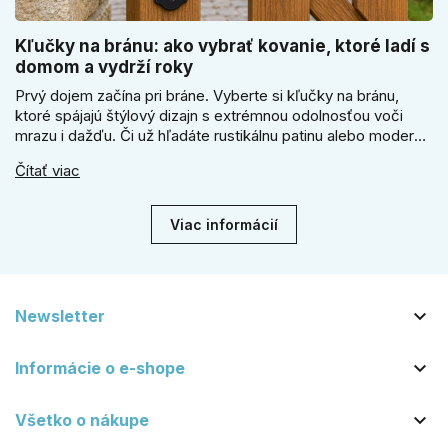
Kľučky na bránu: ako vybrať kovanie, ktoré ladí s
domom a vydrží roky
Prvý dojem začína pri bráne. Vyberte si kľučky na bránu,
ktoré spájajú štýlový dizajn s extrémnou odolnosťou voči
mrazu i dažďu. Či už hľadáte rustikálnu patinu alebo moderné
línie, naše kované kovanie s práškovým lakom nehrdzavie a
Čítať viac
vydrží roky. Zabezpečte svoj vstup kvalitou, ktorá prežije
dekády. Objavte našu ponuku a vyberte si tú pravú!
Viac informácií

Newsletter

Informácie o e-shope

Všetko o nákupe