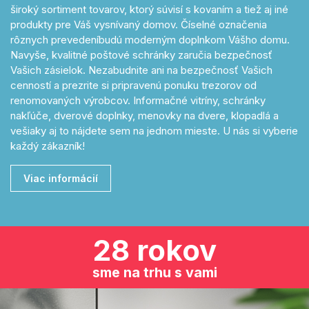
široký sortiment tovarov, ktorý súvisí s kovaním a tiež aj iné
produkty pre Váš vysnívaný domov. Číselné označenia
rôznych prevedeníbudú moderným doplnkom Vášho domu.
Navyše, kvalitné poštové schránky zaručia bezpečnosť
Vašich zásielok. Nezabudnite ani na bezpečnosť Vašich
cenností a prezrite si pripravenú ponuku trezorov od
renomovaných výrobcov. Informačné vitríny, schránky
nakľúče, dverové doplnky, menovky na dvere, klopadlá a
vešiaky aj to nájdete sem na jednom mieste. U nás si vyberie
každý zákazník!
Viac informácií
28 rokov
sme na trhu s vami