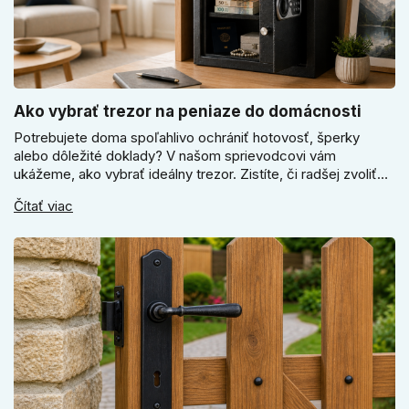
Ako vybrať trezor na peniaze do domácnosti
Potrebujete doma spoľahlivo ochrániť hotovosť, šperky
alebo dôležité doklady? V našom sprievodcovi vám
ukážeme, ako vybrať ideálny trezor. Zistíte, či radšej zvoliť
elektronický alebo mechanický zámok, a prečo je absolútne
Čítať viac
kľúčové jeho správne ukotvenie.