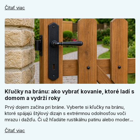
elektronický alebo mechanický zámok, a prečo je absolútne
Čítať viac
kľúčové jeho správne ukotvenie.
Kľučky na bránu: ako vybrať kovanie, ktoré ladí s
domom a vydrží roky
Prvý dojem začína pri bráne. Vyberte si kľučky na bránu,
ktoré spájajú štýlový dizajn s extrémnou odolnosťou voči
mrazu i dažďu. Či už hľadáte rustikálnu patinu alebo moderné
línie, naše kované kovanie s práškovým lakom nehrdzavie a
Čítať viac
vydrží roky. Zabezpečte svoj vstup kvalitou, ktorá prežije
dekády. Objavte našu ponuku a vyberte si tú pravú!