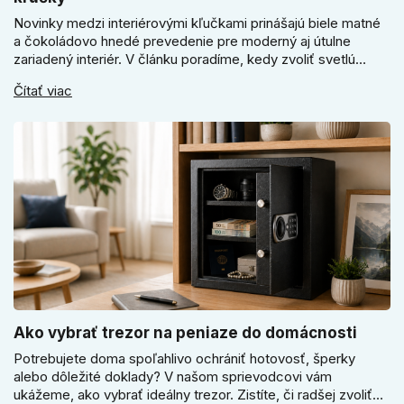
Novinky medzi interiérovými kľučkami prinášajú biele matné
a čokoládovo hnedé prevedenie pre moderný aj útulne
zariadený interiér. V článku poradíme, kedy zvoliť svetlú
Super SLIM kľučku, kedy čokoládovo hnedý Slim model a
Čítať viac
ako vyberať medzi okrúhlym a štvorcovým štítom. Nové
odtiene pomôžu zladiť dvere s interiérom.
Ako vybrať trezor na peniaze do domácnosti
Potrebujete doma spoľahlivo ochrániť hotovosť, šperky
alebo dôležité doklady? V našom sprievodcovi vám
ukážeme, ako vybrať ideálny trezor. Zistíte, či radšej zvoliť