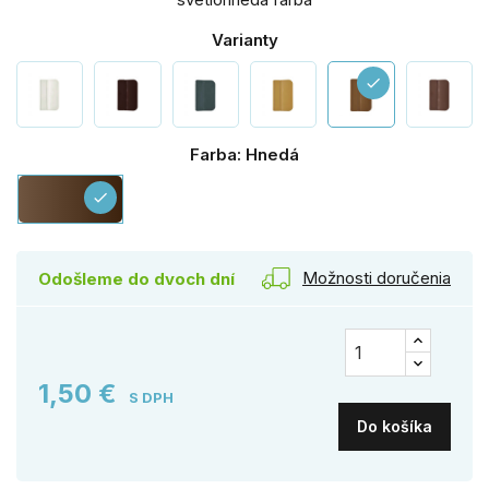
Varianty
check
Farba: Hnedá
Hnedá
check
Možnosti doručenia
Odošleme do dvoch dní
1,50 €
S DPH
Do košíka