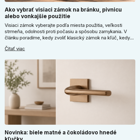
Ako vybrať visiaci zámok na bránku, pivnicu
alebo vonkajšie použitie
Visiaci zámok vyberajte podľa miesta použitia, veľkosti
strmeňa, odolnosti proti počasiu a spôsobu zamykania. V
článku poradíme, kedy zvoliť klasický zámok na kľúč, kedy
kódový visiaci zámok, kedy vodeodolné prevedenie a prečo
Čítať viac
sa pri bránke, pivnici alebo záhradnom domčeku neoplatí
riadiť len cenou, vzhľadom alebo veľkosťou.
Novinka: biele matné a čokoládovo hnedé
kľučky