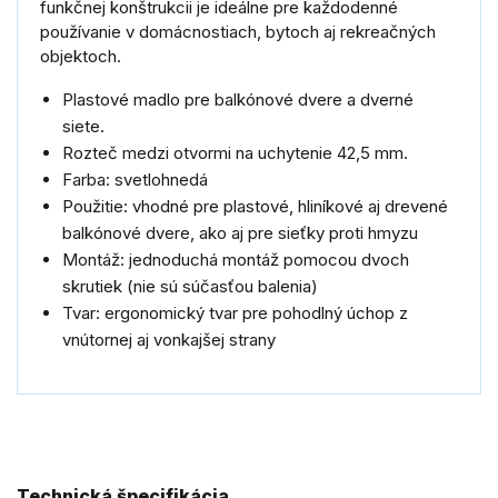
funkčnej konštrukcii je ideálne pre každodenné
používanie v domácnostiach, bytoch aj rekreačných
objektoch.
Plastové madlo pre balkónové dvere a dverné
siete.
Rozteč medzi otvormi na uchytenie 42,5 mm.
Farba: svetlohnedá
Použitie: vhodné pre plastové, hliníkové aj drevené
balkónové dvere, ako aj pre sieťky proti hmyzu
Montáž: jednoduchá montáž pomocou dvoch
skrutiek (nie sú súčasťou balenia)
Tvar: ergonomický tvar pre pohodlný úchop z
vnútornej aj vonkajšej strany
Technická špecifikácia