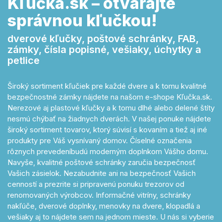
Kľučka.sk – otvárajte
správnou kľučkou!
dverové kľučky, poštové schránky, FAB,
zámky, čísla popisné, vešiaky, úchytky a
petlice
Široký sortiment kľučiek pre každé dvere a k tomu kvalitné
bezpečnostné zámky nájdete na našom e-shope Kľučka.sk.
Nerezové aj plastové kľučky a k tomu dlhé alebo delené štíty
nesmú chýbať na žiadnych dverách. V našej ponuke nájdete
široký sortiment tovarov, ktorý súvisí s kovaním a tiež aj iné
produkty pre Váš vysnívaný domov. Číselné označenia
rôznych prevedeníbudú moderným doplnkom Vášho domu.
Navyše, kvalitné poštové schránky zaručia bezpečnosť
Vašich zásielok. Nezabudnite ani na bezpečnosť Vašich
cenností a prezrite si pripravenú ponuku trezorov od
renomovaných výrobcov. Informačné vitríny, schránky
nakľúče, dverové doplnky, menovky na dvere, klopadlá a
vešiaky aj to nájdete sem na jednom mieste. U nás si vyberie