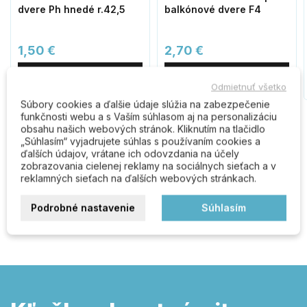
dvere Ph hnedé r.42,5
balkónové dvere F4
1,50 €
2,70 €
Do košíka
Do košíka
Odmietnuť všetko
Súbory cookies a ďalšie údaje slúžia na zabezpečenie
funkčnosti webu a s Vaším súhlasom aj na personalizáciu
obsahu našich webových stránok. Kliknutím na tlačidlo
„Súhlasím“ vyjadrujete súhlas s používaním cookies a
Komentáre (0)
ďalších údajov, vrátane ich odovzdania na účely
zobrazovania cielenej reklamy na sociálnych sieťach a v
reklamných sieťach na ďalších webových stránkach.
Buďte prvý kto napíše recenziu
Podrobné nastavenie
Súhlasím