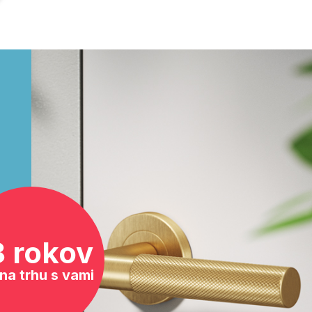
8 rokov
na trhu s vami