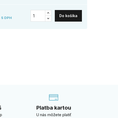
Do košíka
S DPH
š
Platba kartou
úp
U nás môžete platiť