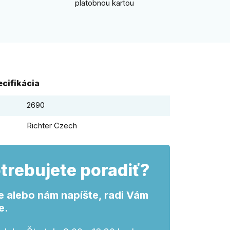
platobnou kartou
cifikácia
2690
Richter Czech
trebujete poradiť?
e alebo nám napíšte, radi Vám
e.