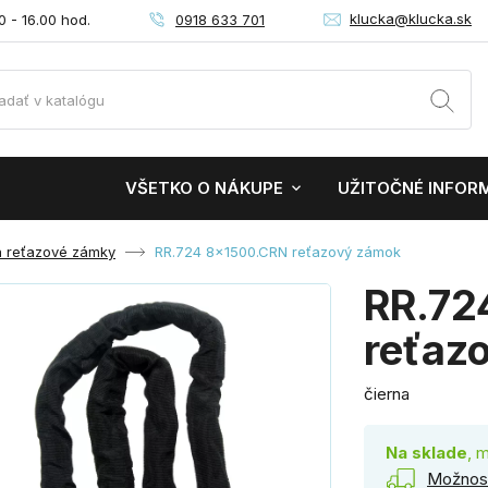
klucka@klucka.sk
0918 633 701
0 - 16.00 hod.
VŠETKO O NÁKUPE
UŽITOČNÉ INFOR
a reťazové zámky
RR.724 8x1500.CRN reťazový zámok
RR.72
reťaz
čierna
Na sklade
, 
Možnost