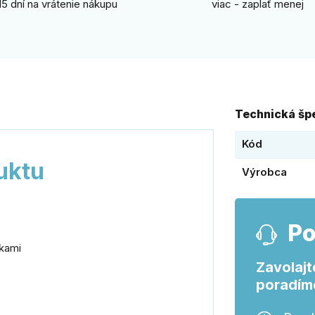
15 dní na vrátenie nákupu
viac - zaplať menej
Technická špe
Kód
uktu
Výrobca
Po
tkami
Zavolajt
poradím