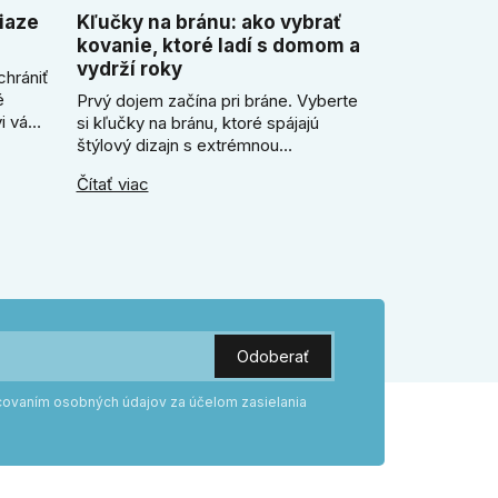
iaze
Kľučky na bránu: ako vybrať
kovanie, ktoré ladí s domom a
vydrží roky
chrániť
é
Prvý dojem začína pri bráne. Vyberte
i vám
si kľučky na bránu, ktoré spájajú
ezor.
štýlový dizajn s extrémnou
ický
odolnosťou voči mrazu i dažďu. Či už
Čítať viac
ečo je
hľadáte rustikálnu patinu alebo
e
moderné línie, naše kované kovanie s
práškovým lakom nehrdzavie a vydrží
roky. Zabezpečte svoj vstup kvalitou,
ktorá prežije dekády. Objavte našu
ponuku a vyberte si tú pravú!
acovaním osobných údajov za účelom zasielania