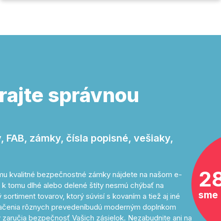
rajte správnou
 FAB, zámky, čísla popisné, vešiaky,
2
tomu kvalitné bezpečnostné zámky nájdete na našom e-
 k tomu dlhé alebo delené štíty nesmú chýbať na
sme 
sortiment tovarov, ktorý súvisí s kovaním a tiež aj iné
značenia rôznych prevedeníbudú moderným doplnkom
 zaručia bezpečnosť Vašich zásielok. Nezabudnite ani na