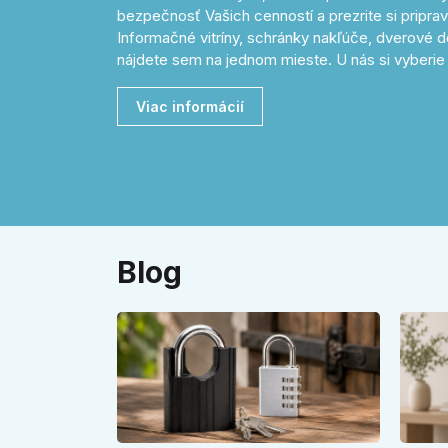
bezpečnosť Vašich cenností a prezrite si pripr
Informačné vitríny, schránky nakľúče, dverové d
nájdete sem na jednom mieste. U nás si vyberie 
Viac informácií
Blog