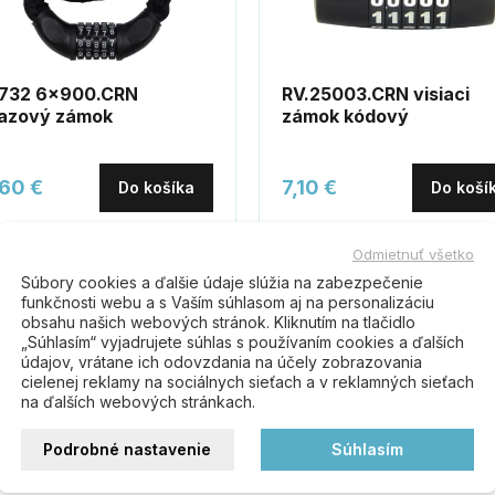
.732 6x900.CRN
RV.25003.CRN visiaci
ťazový zámok
zámok kódový
,60 €
7,10 €
Do košíka
Do koší
Odmietnuť všetko
Súbory cookies a ďalšie údaje slúžia na zabezpečenie
funkčnosti webu a s Vaším súhlasom aj na personalizáciu
obsahu našich webových stránok. Kliknutím na tlačidlo
„Súhlasím“ vyjadrujete súhlas s používaním cookies a ďalších
údajov, vrátane ich odovzdania na účely zobrazovania
cielenej reklamy na sociálnych sieťach a v reklamných sieťach
na ďalších webových stránkach.
Buďte prvý kto napíše recenziu
Podrobné nastavenie
Súhlasím