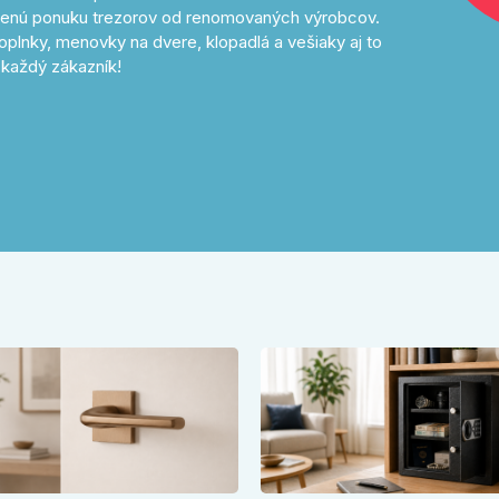
avenú ponuku trezorov od renomovaných výrobcov.
oplnky, menovky na dvere, klopadlá a vešiaky aj to
každý zákazník!