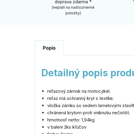
doprava zdarma *
(neplatí na nadrozmerné
položky)
Popis
Detailný popis prod
reťazový zámok na motocykel.
reťaz má ochranný kryt s textílie.
vložka zámku so sedem lamelovými staví
chránená krytom proti vniknutiu nečistôt.
hmotnosť netto: 1,94kg
v balení 2ks kľúčov