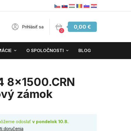
0,00 €
Prihlásiť sa
0
MÁCIE
O SPOLOČNOSTI
BLOG
4 8x1500.CRN
ový zámok
môžeme odoslať
v pondelok 10.8.
i doručenia