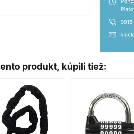
Ponde
Piato
0918
kluc
tento produkt, kúpili tiež: