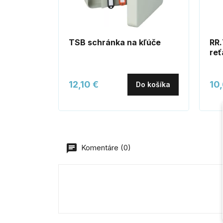
TSB schránka na kľúče
RR
re
12,10 €
10
Do košíka
Komentáre (0)