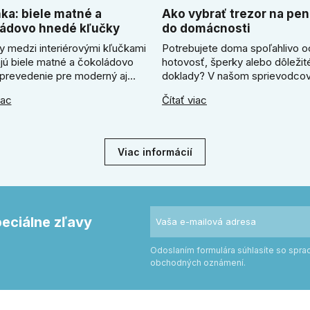
ka: biele matné a
Ako vybrať trezor na pen
ádovo hnedé kľučky
do domácnosti
y medzi interiérovými kľučkami
Potrebujete doma spoľahlivo o
ajú biele matné a čokoládovo
hotovosť, šperky alebo dôležit
prevedenie pre moderný aj
doklady? V našom sprievodcov
zariadený interiér. V článku
ukážeme, ako vybrať ideálny tr
iac
Čítať viac
me, kedy zvoliť svetlú Super
Zistíte, či radšej zvoliť elektron
ľučku, kedy čokoládovo hnedý
alebo mechanický zámok, a pr
odel a ako vyberať medzi
absolútne kľúčové jeho správn
ym a štvorcovým štítom. Nové
ukotvenie.
Viac informácií
e pomôžu zladiť dvere s
rom.
peciálne zľavy
Odoslaním formulára súhlasíte so spr
obchodných oznámení.