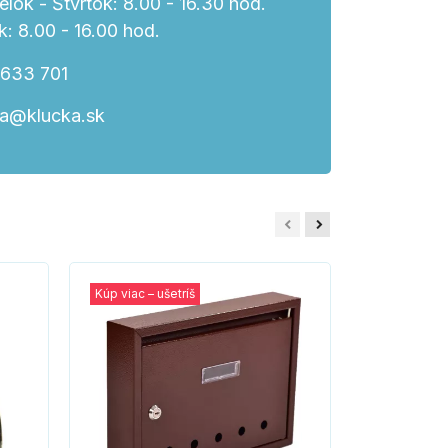
lok - Štvrtok: 8.00 - 16.30 hod.
k: 8.00 - 16.00 hod.
 633 701
ka@klucka.sk
Kúp viac – ušetríš