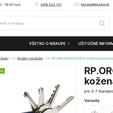
klucka@klucka.sk
0918 633 701
0 - 16.00 hod.
VŠETKO O NÁKUPE
UŽITOČNÉ INFOR
 dverí
Krúžky na kľúče
RP.ORGANIZER.B.MOD kožená kľúčenk
RP.O
nka
kožen
pre 3-7 štandar
Varianty