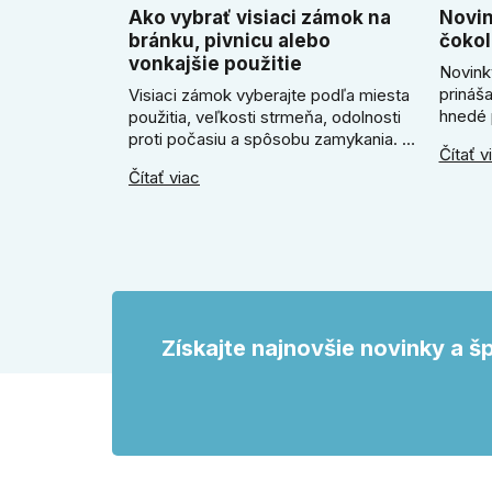
Ako vybrať visiaci zámok na
Novin
bránku, pivnicu alebo
čokol
vonkajšie použitie
Novink
prináš
Visiaci zámok vyberajte podľa miesta
hnedé 
použitia, veľkosti strmeňa, odolnosti
útulne 
proti počasiu a spôsobu zamykania. V
Čítať v
poradí
článku poradíme, kedy zvoliť klasický
Čítať viac
SLIM k
zámok na kľúč, kedy kódový visiaci
Slim m
zámok, kedy vodeodolné prevedenie
okrúhl
a prečo sa pri bránke, pivnici alebo
odtien
záhradnom domčeku neoplatí riadiť
interié
len cenou, vzhľadom alebo
veľkosťou.
Získajte najnovšie novinky a š