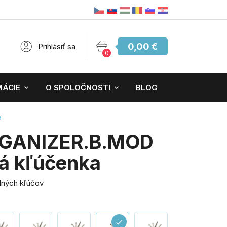
0,00 €
Prihlásiť sa
0
MÁCIE
O SPOLOČNOSTI
BLOG
a
RGANIZER.B.MOD
á kľúčenka
dných kľúčov
check