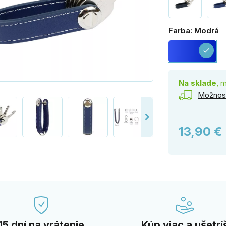
Farba: Modrá
Mo
check
Na sklade
, 
Možnost
13,90 €
15 dní na vrátenie
Kúp viac a ušetrí