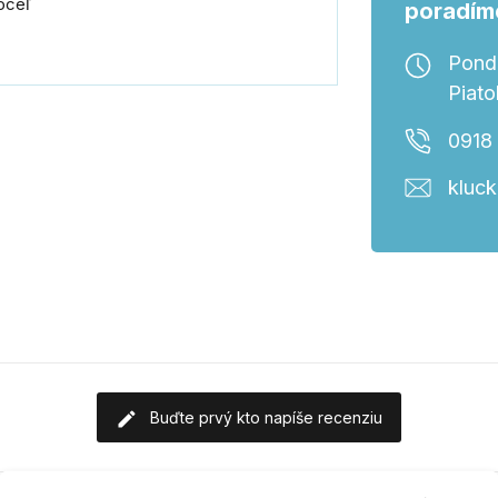
 oceľ
poradím
Ponde
Piato
0918
kluc
Buďte prvý kto napíše recenziu