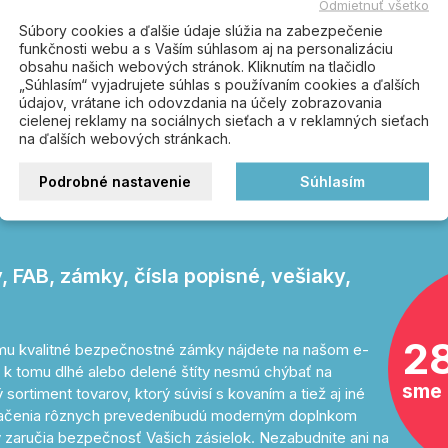
Odmietnuť všetko
Súbory cookies a ďalšie údaje slúžia na zabezpečenie
funkčnosti webu a s Vaším súhlasom aj na personalizáciu
obsahu našich webových stránok. Kliknutím na tlačidlo
„Súhlasím“ vyjadrujete súhlas s používaním cookies a ďalších
údajov, vrátane ich odovzdania na účely zobrazovania
cielenej reklamy na sociálnych sieťach a v reklamných sieťach
na ďalších webových stránkach.
rajte správnou
Podrobné nastavenie
Súhlasím
 FAB, zámky, čísla popisné, vešiaky,
2
tomu kvalitné bezpečnostné zámky nájdete na našom e-
 k tomu dlhé alebo delené štíty nesmú chýbať na
sme 
sortiment tovarov, ktorý súvisí s kovaním a tiež aj iné
značenia rôznych prevedeníbudú moderným doplnkom
 zaručia bezpečnosť Vašich zásielok. Nezabudnite ani na