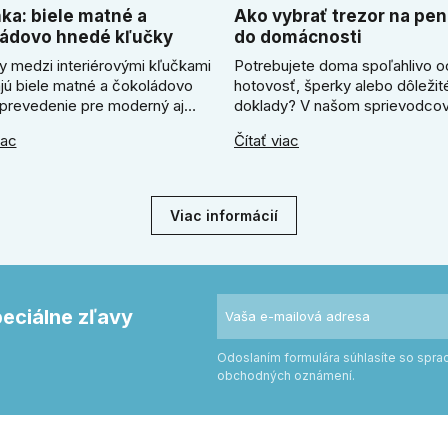
ka: biele matné a
Ako vybrať trezor na pen
ádovo hnedé kľučky
do domácnosti
y medzi interiérovými kľučkami
Potrebujete doma spoľahlivo o
ajú biele matné a čokoládovo
hotovosť, šperky alebo dôležit
prevedenie pre moderný aj
doklady? V našom sprievodcov
zariadený interiér. V článku
ukážeme, ako vybrať ideálny tr
iac
Čítať viac
me, kedy zvoliť svetlú Super
Zistíte, či radšej zvoliť elektron
ľučku, kedy čokoládovo hnedý
alebo mechanický zámok, a pr
odel a ako vyberať medzi
absolútne kľúčové jeho správn
ym a štvorcovým štítom. Nové
ukotvenie.
Viac informácií
e pomôžu zladiť dvere s
rom.
peciálne zľavy
Odoslaním formulára súhlasíte so spr
obchodných oznámení.