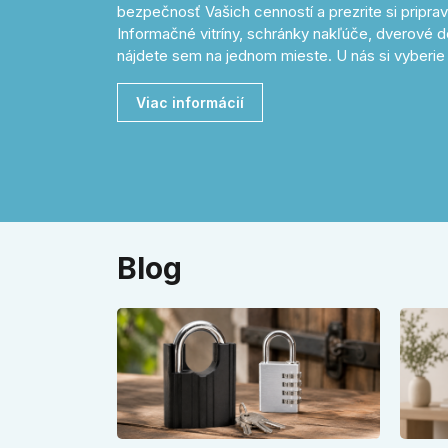
bezpečnosť Vašich cenností a prezrite si pripr
Informačné vitríny, schránky nakľúče, dverové d
nájdete sem na jednom mieste. U nás si vyberie 
Viac informácií
Blog