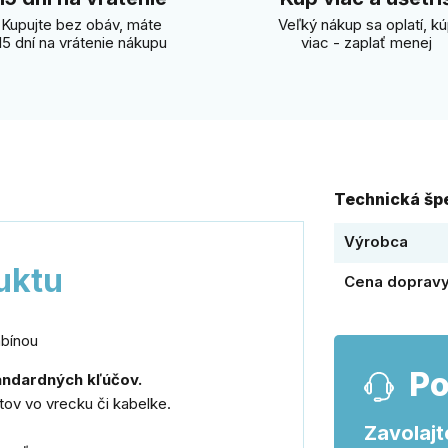
Kupujte bez obáv, máte
Veľký nákup sa oplatí, k
15 dní na vrátenie nákupu
viac - zaplať menej
Technická špe
Výrobca
uktu
Cena doprav
abínou
Po
andardných kľúčov.
ov vo vrecku či kabelke.
Zavolajt