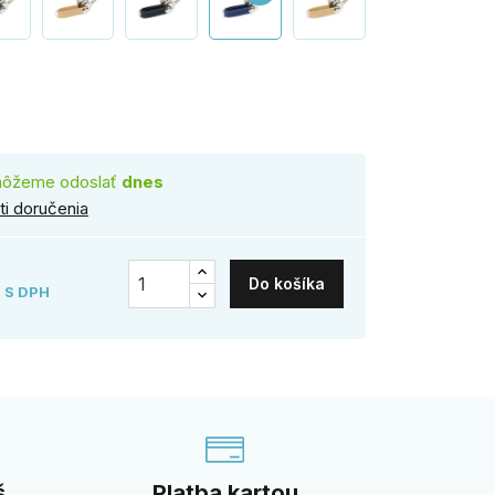
drá
môžeme odoslať
dnes
i doručenia
Do košíka
S DPH
š
Platba kartou