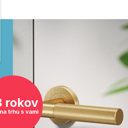
8 rokov
na trhu s vami