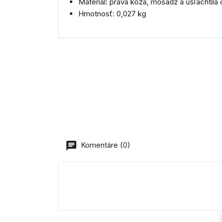
Materiál: pravá koža, mosadz a ušľachtilá
Hmotnosť: 0,027 kg
Komentáre (0)