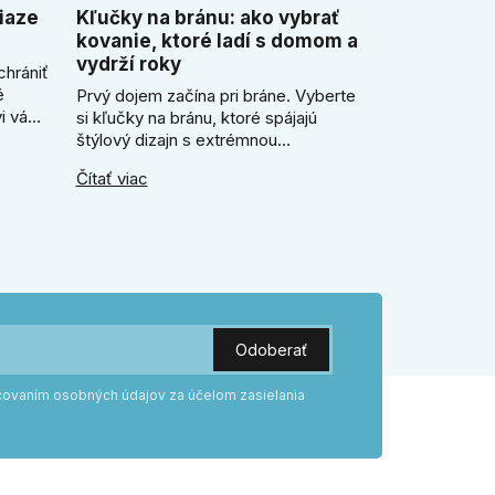
iaze
Kľučky na bránu: ako vybrať
kovanie, ktoré ladí s domom a
vydrží roky
chrániť
é
Prvý dojem začína pri bráne. Vyberte
i vám
si kľučky na bránu, ktoré spájajú
ezor.
štýlový dizajn s extrémnou
ický
odolnosťou voči mrazu i dažďu. Či už
Čítať viac
ečo je
hľadáte rustikálnu patinu alebo
e
moderné línie, naše kované kovanie s
práškovým lakom nehrdzavie a vydrží
roky. Zabezpečte svoj vstup kvalitou,
ktorá prežije dekády. Objavte našu
ponuku a vyberte si tú pravú!
acovaním osobných údajov za účelom zasielania