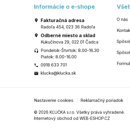
Informácie o e-shope
Všet
O nás
Fakturačná adresa

Radoľa 454, 023 36 Radoľa
Kontak
Odberné miesto a sklad

Spôso
Kukučínova 29, 022 01 Čadca
Pondelok-Štvrtok: 8.00-16.30
headset_mic
Spôsob
Piatok: 8.00-16.00
Formul
0918 633 701

klucka@klucka.sk

Nastavenie cookies
Reklamačný poriadok
© 2026 KĽUČKA s.r.o. Všetky práva vyhradené.
Internetový obchod od WEB-ESHOP.CZ