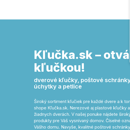
Kľučka.sk – otvá
kľučkou!
dverové kľučky, poštové schránky,
úchytky a petlice
Široký sortiment kľučiek pre každé dvere a k 
shope Kľučka.sk. Nerezové aj plastové kľučky a
žiadnych dverách. V našej ponuke nájdete široký 
produkty pre Váš vysnívaný domov. Číselné o
Vášho domu. Navyše, kvalitné poštové schránky