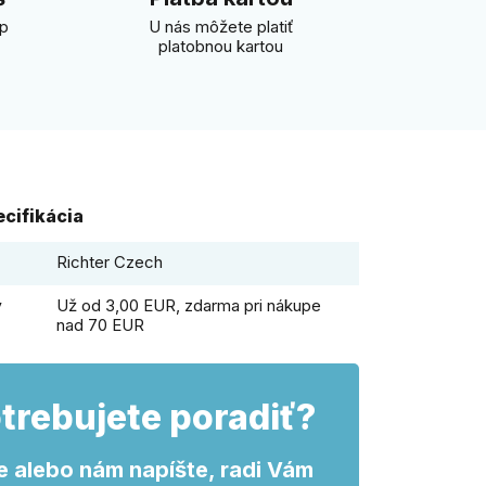
úp
U nás môžete platiť
platobnou kartou
cifikácia
Richter Czech
y
Už od 3,00 EUR, zdarma pri nákupe
nad 70 EUR
trebujete poradiť?
e alebo nám napíšte, radi Vám