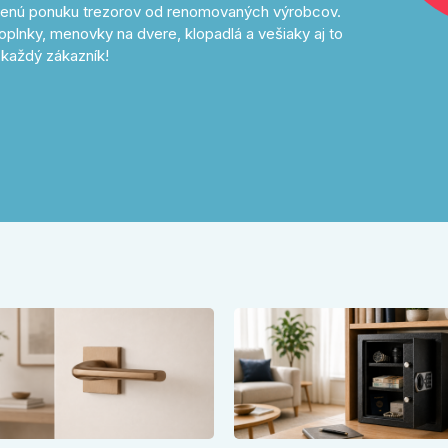
avenú ponuku trezorov od renomovaných výrobcov.
oplnky, menovky na dvere, klopadlá a vešiaky aj to
každý zákazník!