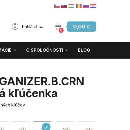
0,00 €
Prihlásiť sa
0
MÁCIE
O SPOLOČNOSTI
BLOG
GANIZER.B.CRN
á kľúčenka
dných kľúčov
check