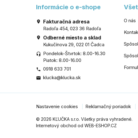
Informácie o e-shope
Všet
O nás
Fakturačná adresa

Radoľa 454, 023 36 Radoľa
Kontak
Odberné miesto a sklad

Spôso
Kukučínova 29, 022 01 Čadca
Pondelok-Štvrtok: 8.00-16.30
headset_mic
Spôsob
Piatok: 8.00-16.00
Formul
0918 633 701

klucka@klucka.sk

Nastavenie cookies
Reklamačný poriadok
© 2026 KĽUČKA s.r.o. Všetky práva vyhradené.
Internetový obchod od WEB-ESHOP.CZ