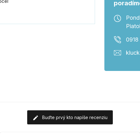
 oceľ
poradím
Ponde
Piato
0918
kluc
Buďte prvý kto napíše recenziu