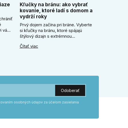
iaze
Kľučky na bránu: ako vybrať
kovanie, ktoré ladí s domom a
vydrží roky
chrániť
é
Prvý dojem začína pri bráne. Vyberte
i vám
si kľučky na bránu, ktoré spájajú
ezor.
štýlový dizajn s extrémnou
ický
odolnosťou voči mrazu i dažďu. Či už
Čítať viac
ečo je
hľadáte rustikálnu patinu alebo
e
moderné línie, naše kované kovanie s
práškovým lakom nehrdzavie a vydrží
roky. Zabezpečte svoj vstup kvalitou,
ktorá prežije dekády. Objavte našu
ponuku a vyberte si tú pravú!
acovaním osobných údajov za účelom zasielania