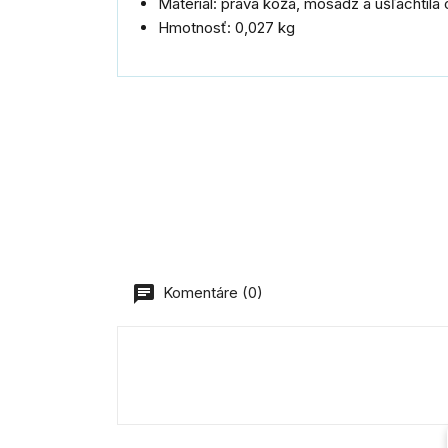
Materiál: pravá koža, mosadz a ušľachtilá
Hmotnosť: 0,027 kg
Komentáre (0)