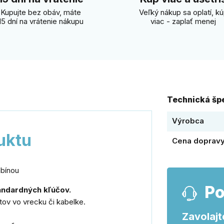
Kupujte bez obáv, máte
Veľký nákup sa oplatí, k
15 dní na vrátenie nákupu
viac - zaplať menej
Technická špe
Výrobca
uktu
Cena doprav
abínou
Po
andardných kľúčov.
ov vo vrecku či kabelke.
Zavolajt