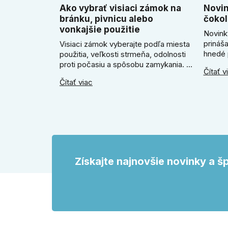
Ako vybrať visiaci zámok na
Novin
bránku, pivnicu alebo
čokol
vonkajšie použitie
Novink
prináš
Visiaci zámok vyberajte podľa miesta
hnedé 
použitia, veľkosti strmeňa, odolnosti
útulne 
proti počasiu a spôsobu zamykania. V
Čítať v
poradí
článku poradíme, kedy zvoliť klasický
Čítať viac
SLIM k
zámok na kľúč, kedy kódový visiaci
Slim m
zámok, kedy vodeodolné prevedenie
okrúhl
a prečo sa pri bránke, pivnici alebo
odtien
záhradnom domčeku neoplatí riadiť
interié
len cenou, vzhľadom alebo
veľkosťou.
Získajte najnovšie novinky a š