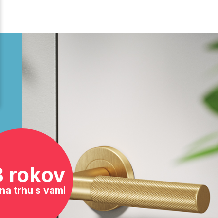
8 rokov
na trhu s vami