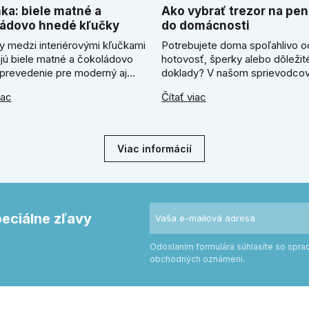
ka: biele matné a
Ako vybrať trezor na pen
ádovo hnedé kľučky
do domácnosti
y medzi interiérovými kľučkami
Potrebujete doma spoľahlivo o
ajú biele matné a čokoládovo
hotovosť, šperky alebo dôležit
prevedenie pre moderný aj
doklady? V našom sprievodcov
zariadený interiér. V článku
ukážeme, ako vybrať ideálny tr
iac
Čítať viac
me, kedy zvoliť svetlú Super
Zistíte, či radšej zvoliť elektron
ľučku, kedy čokoládovo hnedý
alebo mechanický zámok, a pr
odel a ako vyberať medzi
absolútne kľúčové jeho správn
ym a štvorcovým štítom. Nové
ukotvenie.
Viac informácií
e pomôžu zladiť dvere s
rom.
peciálne zľavy
Odoslaním formulára súhlasíte so spr
obchodných oznámení.