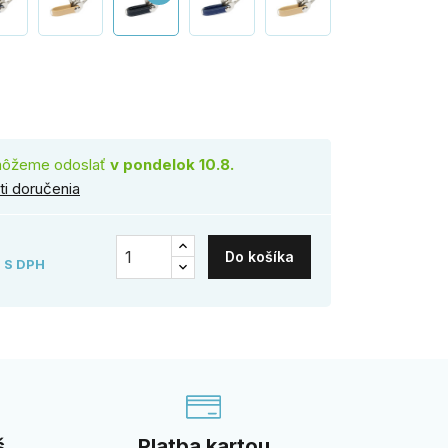
erna
môžeme odoslať
v pondelok 10.8.
i doručenia
Do košíka
S DPH
š
Platba kartou