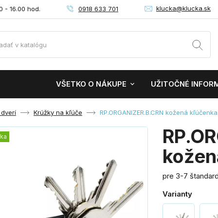
klucka@klucka.sk
0918 633 701
0 - 16.00 hod.
VŠETKO O NÁKUPE
UŽITOČNÉ INFOR
 dverí
Krúžky na kľúče
RP.ORGANIZER.B.CRN kožená kľúčenka
RP.OR
nka
kožen
pre 3-7 štandar
Varianty