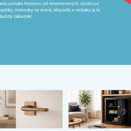
avenú ponuku trezorov od renomovaných výrobcov.
oplnky, menovky na dvere, klopadlá a vešiaky aj to
každý zákazník!