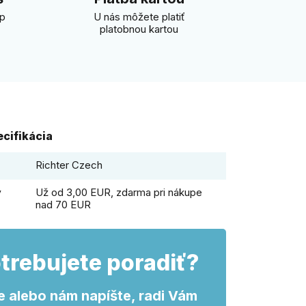
úp
U nás môžete platiť
platobnou kartou
cifikácia
Richter Czech
y
Už od 3,00 EUR, zdarma pri nákupe
nad 70 EUR
trebujete poradiť?
e alebo nám napíšte, radi Vám