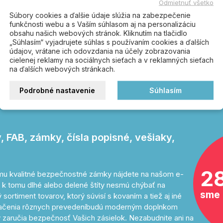
Odmietnuť všetko
Súbory cookies a ďalšie údaje slúžia na zabezpečenie
funkčnosti webu a s Vaším súhlasom aj na personalizáciu
obsahu našich webových stránok. Kliknutím na tlačidlo
„Súhlasím“ vyjadrujete súhlas s používaním cookies a ďalších
údajov, vrátane ich odovzdania na účely zobrazovania
cielenej reklamy na sociálnych sieťach a v reklamných sieťach
na ďalších webových stránkach.
rajte správnou
Podrobné nastavenie
Súhlasím
 FAB, zámky, čísla popisné, vešiaky,
2
tomu kvalitné bezpečnostné zámky nájdete na našom e-
 k tomu dlhé alebo delené štíty nesmú chýbať na
sme 
sortiment tovarov, ktorý súvisí s kovaním a tiež aj iné
značenia rôznych prevedeníbudú moderným doplnkom
 zaručia bezpečnosť Vašich zásielok. Nezabudnite ani na