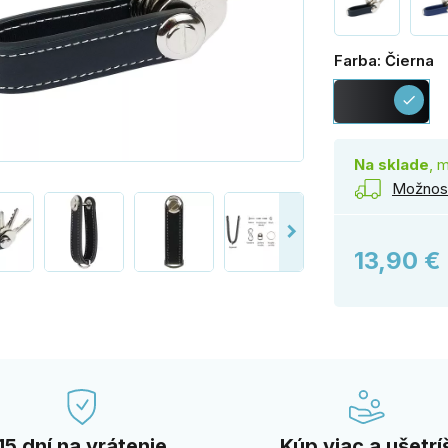
Farba: Čierna
Či
check
Na sklade
, 
Možnost
13,90 €
15 dní na vrátenie
Kúp viac a ušetrí