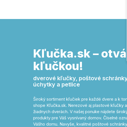
Kľučka.sk – otvá
kľučkou!
dverové kľučky, poštové schránky,
úchytky a petlice
Široký sortiment kľučiek pre každé dvere a k 
shope Kľučka.sk. Nerezové aj plastové kľučky a
žiadnych dverách. V našej ponuke nájdete široký 
produkty pre Váš vysnívaný domov. Číselné o
Vášho domu. Navyše, kvalitné poštové schránky