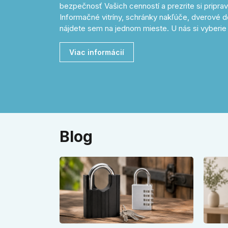
bezpečnosť Vašich cenností a prezrite si pripr
Informačné vitríny, schránky nakľúče, dverové d
nájdete sem na jednom mieste. U nás si vyberie 
Viac informácií
Blog