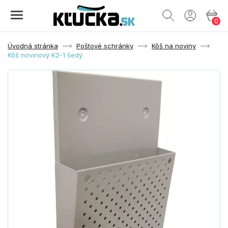
0
Úvodná stránka
Poštové schránky
Kôš na noviny
Kôš novinový K2-1 šedý