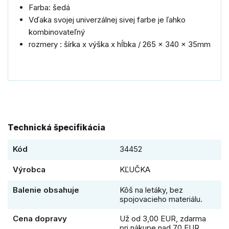
Farba: šedá
Vďaka svojej univerzálnej sivej farbe je ľahko
kombinovateľný
rozmery : šírka x výška x hĺbka / 265 x 340 x 35mm
Technická špecifikácia
Kód
34452
Výrobca
KĽUČKA
Balenie obsahuje
Kôš na letáky, bez
spojovacieho materiálu.
Cena dopravy
Už od 3,00 EUR, zdarma
pri nákupe nad 70 EUR