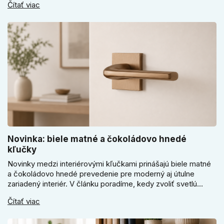
Čítať viac
sa pri bránke, pivnici alebo záhradnom domčeku neoplatí
riadiť len cenou, vzhľadom alebo veľkosťou.
Novinka: biele matné a čokoládovo hnedé
kľučky
Novinky medzi interiérovými kľučkami prinášajú biele matné
a čokoládovo hnedé prevedenie pre moderný aj útulne
zariadený interiér. V článku poradíme, kedy zvoliť svetlú
Super SLIM kľučku, kedy čokoládovo hnedý Slim model a
Čítať viac
ako vyberať medzi okrúhlym a štvorcovým štítom. Nové
odtiene pomôžu zladiť dvere s interiérom.