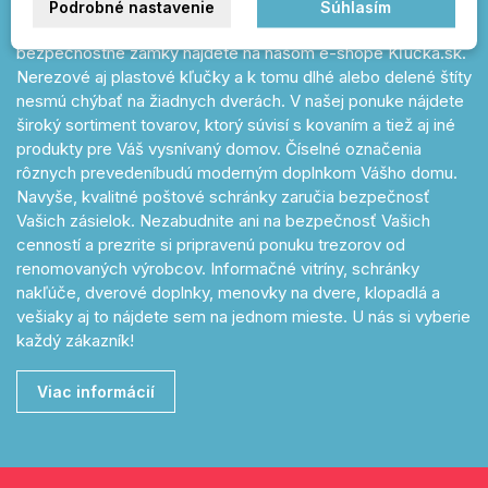
Podrobné nastavenie
Súhlasím
Široký sortiment kľučiek pre každé dvere a k tomu kvalitné
bezpečnostné zámky nájdete na našom e-shope Kľučka.sk.
Nerezové aj plastové kľučky a k tomu dlhé alebo delené štíty
nesmú chýbať na žiadnych dverách. V našej ponuke nájdete
široký sortiment tovarov, ktorý súvisí s kovaním a tiež aj iné
produkty pre Váš vysnívaný domov. Číselné označenia
rôznych prevedeníbudú moderným doplnkom Vášho domu.
Navyše, kvalitné poštové schránky zaručia bezpečnosť
Vašich zásielok. Nezabudnite ani na bezpečnosť Vašich
cenností a prezrite si pripravenú ponuku trezorov od
renomovaných výrobcov. Informačné vitríny, schránky
nakľúče, dverové doplnky, menovky na dvere, klopadlá a
vešiaky aj to nájdete sem na jednom mieste. U nás si vyberie
každý zákazník!
Viac informácií