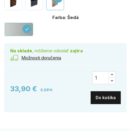
Farba: Šedá
Šedá
check
Na sklade
, môžeme odoslať
zajtra
Možnosti doručenia
33,90 €
S DPH
Do košíka