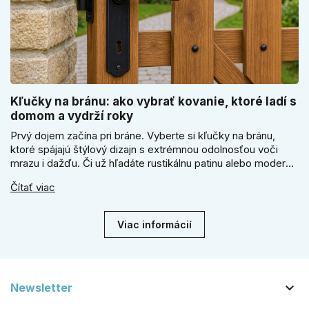
Kľučky na bránu: ako vybrať kovanie, ktoré ladí s
domom a vydrží roky
Prvý dojem začína pri bráne. Vyberte si kľučky na bránu,
ktoré spájajú štýlový dizajn s extrémnou odolnosťou voči
mrazu i dažďu. Či už hľadáte rustikálnu patinu alebo moderné
línie, naše kované kovanie s práškovým lakom nehrdzavie a
Čítať viac
vydrží roky. Zabezpečte svoj vstup kvalitou, ktorá prežije
dekády. Objavte našu ponuku a vyberte si tú pravú!
Viac informácií

Newsletter