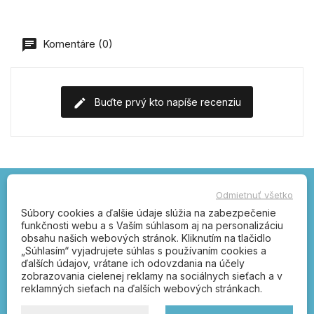
Komentáre (0)
Buďte prvý kto napíše recenziu
Odmietnuť všetko
Kľučka.sk – otvárajte
Súbory cookies a ďalšie údaje slúžia na zabezpečenie
funkčnosti webu a s Vaším súhlasom aj na personalizáciu
správnou kľučkou!
obsahu našich webových stránok. Kliknutím na tlačidlo
„Súhlasím“ vyjadrujete súhlas s používaním cookies a
ďalších údajov, vrátane ich odovzdania na účely
dverové kľučky, poštové schránky, FAB,
zobrazovania cielenej reklamy na sociálnych sieťach a v
zámky, čísla popisné, vešiaky, úchytky a
reklamných sieťach na ďalších webových stránkach.
petlice