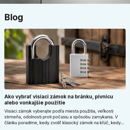
Blog
Ako vybrať visiaci zámok na bránku, pivnicu
alebo vonkajšie použitie
Visiaci zámok vyberajte podľa miesta použitia, veľkosti
strmeňa, odolnosti proti počasiu a spôsobu zamykania. V
článku poradíme, kedy zvoliť klasický zámok na kľúč, kedy
kódový visiaci zámok, kedy vodeodolné prevedenie a prečo