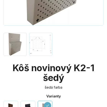
Kôš novinový K2-1
šedý
šedá farba
Varianty
check