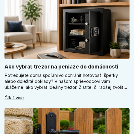
Ako vybrať trezor na peniaze do domácnosti
Potrebujete doma spoľahlivo ochrániť hotovosť, šperky
alebo dôležité doklady? V našom sprievodcovi vám
ukážeme, ako vybrať ideálny trezor. Zistíte, či radšej zvoliť
elektronický alebo mechanický zámok, a prečo je absolútne
Čítať viac
kľúčové jeho správne ukotvenie.