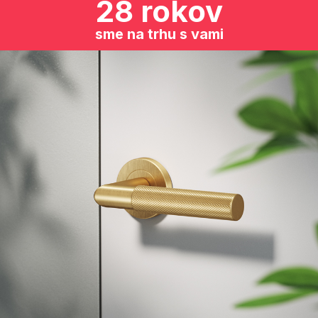
28 rokov
sme na trhu s vami