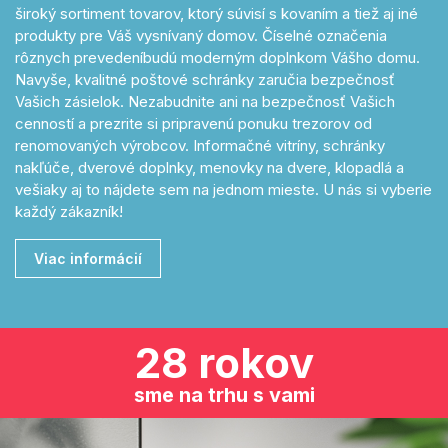
široký sortiment tovarov, ktorý súvisí s kovaním a tiež aj iné
produkty pre Váš vysnívaný domov. Číselné označenia
rôznych prevedeníbudú moderným doplnkom Vášho domu.
Navyše, kvalitné poštové schránky zaručia bezpečnosť
Vašich zásielok. Nezabudnite ani na bezpečnosť Vašich
cenností a prezrite si pripravenú ponuku trezorov od
renomovaných výrobcov. Informačné vitríny, schránky
nakľúče, dverové doplnky, menovky na dvere, klopadlá a
vešiaky aj to nájdete sem na jednom mieste. U nás si vyberie
každý zákazník!
Viac informácií
28 rokov
sme na trhu s vami