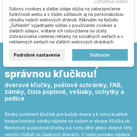
Odmietnuť všetko
Súbory cookies a ďalšie údaje slúžia na zabezpečenie
Buďte prvý kto napíše recenziu
funkčnosti webu a s Vaším súhlasom aj na personalizáciu
obsahu našich webových stránok. Kliknutím na tlačidlo
„Súhlasím“ vyjadrujete súhlas s používaním cookies a
ďalších údajov, vrátane ich odovzdania na účely
zobrazovania cielenej reklamy na sociálnych sieťach a v
reklamných sieťach na ďalších webových stránkach.
Podrobné nastavenie
Súhlasím
Kľučka.sk – otvárajte
správnou kľučkou!
dverové kľučky, poštové schránky, FAB,
zámky, čísla popisné, vešiaky, úchytky a
petlice
Široký sortiment kľučiek pre každé dvere a k tomu kvalitné
bezpečnostné zámky nájdete na našom e-shope Kľučka.sk.
Nerezové aj plastové kľučky a k tomu dlhé alebo delené štíty
nesmú chýbať na žiadnych dverách. V našej ponuke nájdete