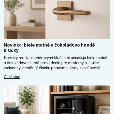
Novinka: biele matné a čokoládovo hnedé
kľučky
Novinky medzi interiérovými kľučkami prinášajú biele matné
a čokoládovo hnedé prevedenie pre moderný aj útulne
zariadený interiér. V článku poradíme, kedy zvoliť svetlú
Super SLIM kľučku, kedy čokoládovo hnedý Slim model a
Čítať viac
ako vyberať medzi okrúhlym a štvorcovým štítom. Nové
odtiene pomôžu zladiť dvere s interiérom.