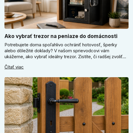
Ako vybrať trezor na peniaze do domácnosti
Potrebujete doma spoľahlivo ochrániť hotovosť, šperky
alebo dôležité doklady? V našom sprievodcovi vám
ukážeme, ako vybrať ideálny trezor. Zistíte, či radšej zvoliť
elektronický alebo mechanický zámok, a prečo je absolútne
Čítať viac
kľúčové jeho správne ukotvenie.