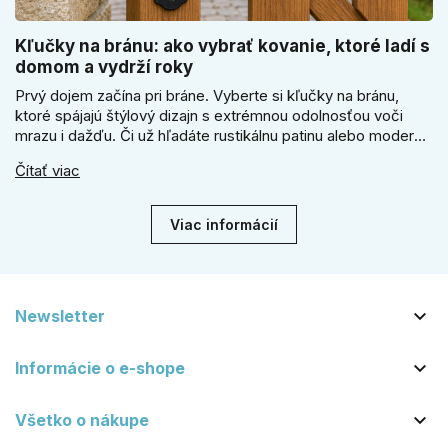
Kľučky na bránu: ako vybrať kovanie, ktoré ladí s
domom a vydrží roky
Prvý dojem začína pri bráne. Vyberte si kľučky na bránu,
ktoré spájajú štýlový dizajn s extrémnou odolnosťou voči
mrazu i dažďu. Či už hľadáte rustikálnu patinu alebo moderné
línie, naše kované kovanie s práškovým lakom nehrdzavie a
Čítať viac
vydrží roky. Zabezpečte svoj vstup kvalitou, ktorá prežije
dekády. Objavte našu ponuku a vyberte si tú pravú!
Viac informácií

Newsletter

Informácie o e-shope

Všetko o nákupe