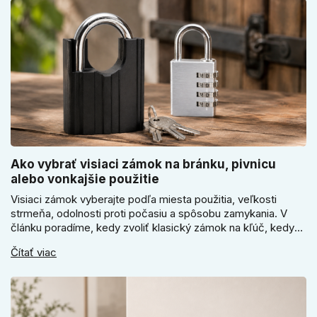
Ako vybrať visiaci zámok na bránku, pivnicu
alebo vonkajšie použitie
Visiaci zámok vyberajte podľa miesta použitia, veľkosti
strmeňa, odolnosti proti počasiu a spôsobu zamykania. V
článku poradíme, kedy zvoliť klasický zámok na kľúč, kedy
kódový visiaci zámok, kedy vodeodolné prevedenie a prečo
Čítať viac
sa pri bránke, pivnici alebo záhradnom domčeku neoplatí
riadiť len cenou, vzhľadom alebo veľkosťou.