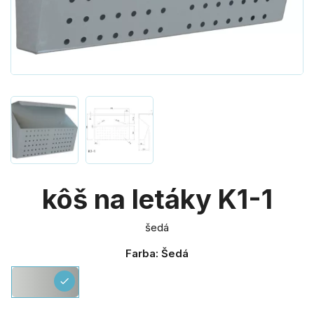
kôš na letáky K1-1
šedá
Farba: Šedá
Šedá
check