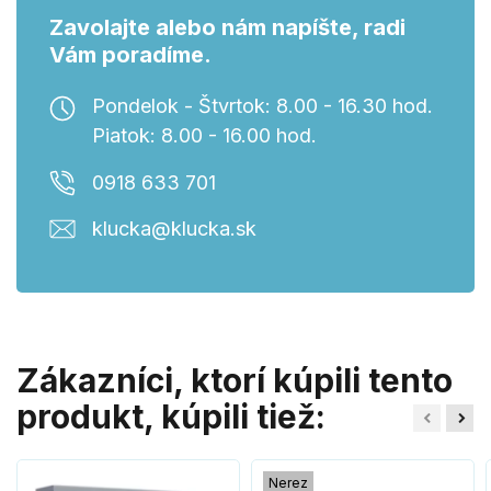
Zavolajte alebo nám napíšte, radi
Vám poradíme.
Pondelok - Štvrtok: 8.00 - 16.30 hod.
Piatok: 8.00 - 16.00 hod.
0918 633 701
klucka@klucka.sk
Zákazníci, ktorí kúpili tento
produkt, kúpili tiež:
Nerez