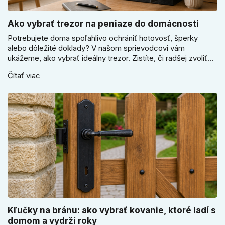
Ako vybrať trezor na peniaze do domácnosti
Potrebujete doma spoľahlivo ochrániť hotovosť, šperky
alebo dôležité doklady? V našom sprievodcovi vám
ukážeme, ako vybrať ideálny trezor. Zistíte, či radšej zvoliť
elektronický alebo mechanický zámok, a prečo je absolútne
Čítať viac
kľúčové jeho správne ukotvenie.
Kľučky na bránu: ako vybrať kovanie, ktoré ladí s
domom a vydrží roky