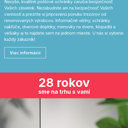
Navyše, kvalitné poštové schránky zaručia bezpečnosť
Vašich zásielok. Nezabudnite ani na bezpečnosť Vašich
cenností a prezrite si pripravenú ponuku trezorov od
renomovaných výrobcov. Informačné vitríny, schránky
nakľúče, dverové doplnky, menovky na dvere, klopadlá a
vešiaky aj to nájdete sem na jednom mieste. U nás si vyberie
každý zákazník!
Viac informácií
28 rokov
sme na trhu s vami