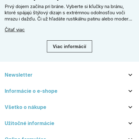
Prvý dojem začína pri bráne. Vyberte si kľučky na bránu,
ktoré spájajú štýlový dizajn s extrémnou odolnosťou voči
mrazu i dažďu. Či už hľadáte rustikálnu patinu alebo moderné
línie, naše kované kovanie s práškovým lakom nehrdzavie a
Čítať viac
vydrží roky. Zabezpečte svoj vstup kvalitou, ktorá prežije
dekády. Objavte našu ponuku a vyberte si tú pravú!
Viac informácií

Newsletter

Informácie o e-shope

Všetko o nákupe

Užitočné informácie