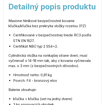
Detailný popis produktu
Masívne hliníkové bezpečnostné kovanie
kľučka/kľučka bez prekrytia vložky rozetou (PZ)
Certifikované v bezpečnostnej triede RC3 podľa
STN EN 1627.
Certifikát NBÚ typ 2 SS4=2.
Cylindrická vložka na vonkajšej strane dverí, musí
vyčnievať o 14-18 mm tak, aby z kovania vyčnievala
max. o 3 mm (z bezpečnostných dôvodov).
Hmotnosť netto: 0,81 kg
Povrch: F4 - bronzový elox
Balenie obsahuje:
kľučka + kľučka (set na jedny dvere)
3 ks spojovacích skrutiek.