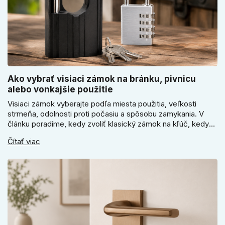
Ako vybrať visiaci zámok na bránku, pivnicu
alebo vonkajšie použitie
Visiaci zámok vyberajte podľa miesta použitia, veľkosti
strmeňa, odolnosti proti počasiu a spôsobu zamykania. V
článku poradíme, kedy zvoliť klasický zámok na kľúč, kedy
kódový visiaci zámok, kedy vodeodolné prevedenie a prečo
Čítať viac
sa pri bránke, pivnici alebo záhradnom domčeku neoplatí
riadiť len cenou, vzhľadom alebo veľkosťou.