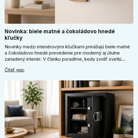
Novinka: biele matné a čokoládovo hnedé
kľučky
Novinky medzi interiérovými kľučkami prinášajú biele matné
a čokoládovo hnedé prevedenie pre moderný aj útulne
zariadený interiér. V článku poradíme, kedy zvoliť svetlú
Super SLIM kľučku, kedy čokoládovo hnedý Slim model a
Čítať viac
ako vyberať medzi okrúhlym a štvorcovým štítom. Nové
odtiene pomôžu zladiť dvere s interiérom.