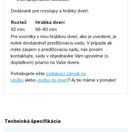
Dodávané pre rozstupy a hrúbky dverí:
Rozteč
Hrúbka
dverí
92 mm
66-80 mm
Pre svorníky s inou hrúbkou dverí, ako je uvedené, je
nutné doobjednať predlžovaciu sadu. V prípade ak
máte záujem o predlžovaciu sadu, nás prosím
kontaktujte, sadu v objednávke Vám upravíme (s
doplatkom) priamo na Vaše dvere.
Potrebujete ešte
zadlabací zámok na
vložku
alebo
vložku do dverí
? Aj tie máme v ponuke!
Technická špecifikácia