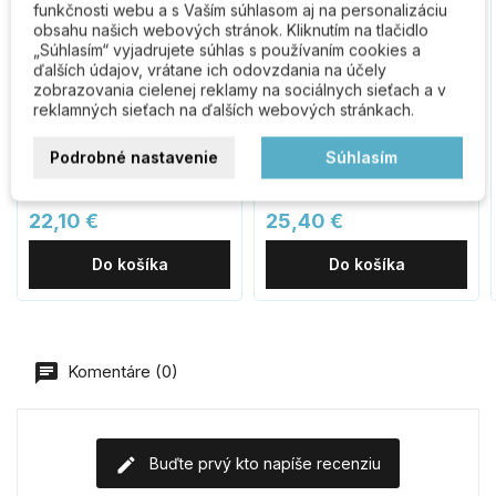
funkčnosti webu a s Vaším súhlasom aj na personalizáciu
obsahu našich webových stránok. Kliknutím na tlačidlo
„Súhlasím“ vyjadrujete súhlas s používaním cookies a
ďalších údajov, vrátane ich odovzdania na účely
zobrazovania cielenej reklamy na sociálnych sieťach a v
reklamných sieťach na ďalších webových stránkach.
EURO XStar
EURO Xstar BSZ vložka
bezpečnostná vložka
prestupová
Podrobné nastavenie
Súhlasím
22,10 €
25,40 €
Do košíka
Do košíka
Komentáre (0)
Buďte prvý kto napíše recenziu