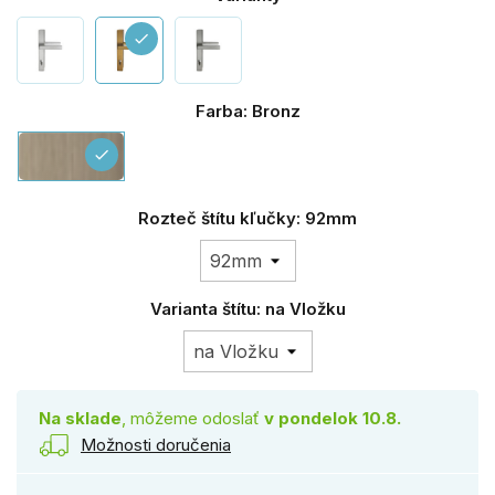
check
Farba: Bronz
Bronz
check
Rozteč štítu kľučky: 92mm
Varianta štítu: na Vložku
Na sklade
, môžeme odoslať
v pondelok 10.8.
Možnosti doručenia