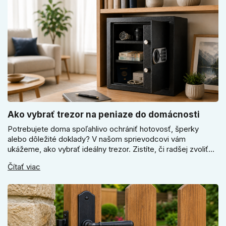
Ako vybrať trezor na peniaze do domácnosti
Potrebujete doma spoľahlivo ochrániť hotovosť, šperky
alebo dôležité doklady? V našom sprievodcovi vám
ukážeme, ako vybrať ideálny trezor. Zistíte, či radšej zvoliť
elektronický alebo mechanický zámok, a prečo je absolútne
Čítať viac
kľúčové jeho správne ukotvenie.