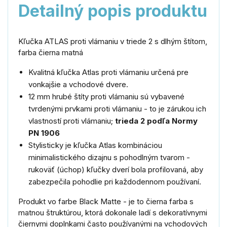
Detailný popis produktu
Kľučka ATLAS proti vlámaniu v triede 2 s dlhým štítom,
farba čierna matná
Kvalitná kľučka Atlas proti vlámaniu určená pre
vonkajšie a vchodové dvere.
12 mm hrubé štíty proti vlámaniu sú vybavené
tvrdenými prvkami proti vlámaniu - to je zárukou ich
vlastností proti vlámaniu;
trieda 2 podľa Normy
PN 1906
Stylisticky je kľučka Atlas kombináciou
minimalistického dizajnu s pohodlným tvarom -
rukoväť (úchop) kľučky dverí bola profilovaná, aby
zabezpečila pohodlie pri každodennom používaní.
Produkt vo farbe Black Matte - je to čierna farba s
matnou štruktúrou, ktorá dokonale ladí s dekoratívnymi
čiernymi doplnkami často používanými na vchodových