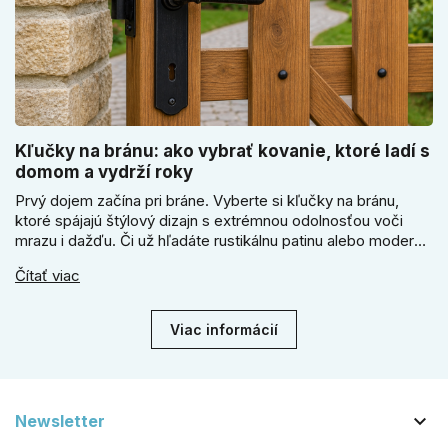
Kľučky na bránu: ako vybrať kovanie, ktoré ladí s
domom a vydrží roky
Prvý dojem začína pri bráne. Vyberte si kľučky na bránu,
ktoré spájajú štýlový dizajn s extrémnou odolnosťou voči
mrazu i dažďu. Či už hľadáte rustikálnu patinu alebo moderné
línie, naše kované kovanie s práškovým lakom nehrdzavie a
Čítať viac
vydrží roky. Zabezpečte svoj vstup kvalitou, ktorá prežije
dekády. Objavte našu ponuku a vyberte si tú pravú!
Viac informácií

Newsletter