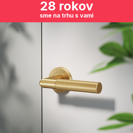
28 rokov
sme na trhu s vami