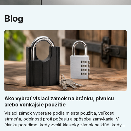
Blog
Ako vybrať visiaci zámok na bránku, pivnicu
alebo vonkajšie použitie
Visiaci zámok vyberajte podľa miesta použitia, veľkosti
strmeňa, odolnosti proti počasiu a spôsobu zamykania. V
článku poradíme, kedy zvoliť klasický zámok na kľúč, kedy
kódový visiaci zámok, kedy vodeodolné prevedenie a prečo