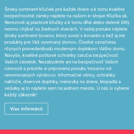
Široký sortiment kľučiek pre každé dvere a k tomu kvalitné
bezpečnostné zámky nájdete na našom e-shope Kľučka.sk.
Nerezové aj plastové kľučky a k tomu dlhé alebo delené štíty
nesmú chýbať na žiadnych dverách. V našej ponuke nájdete
široký sortiment tovarov, ktorý súvisí s kovaním a tiež aj iné
produkty pre Váš vysnívaný domov. Číselné označenia
rôznych prevedeníbudú moderným doplnkom Vášho domu.
Navyše, kvalitné poštové schránky zaručia bezpečnosť
Vašich zásielok. Nezabudnite ani na bezpečnosť Vašich
cenností a prezrite si pripravenú ponuku trezorov od
renomovaných výrobcov. Informačné vitríny, schránky
nakľúče, dverové doplnky, menovky na dvere, klopadlá a
vešiaky aj to nájdete sem na jednom mieste. U nás si vyberie
každý zákazník!
Viac informácií