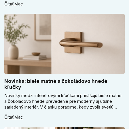
Čítať viac
sa pri bránke, pivnici alebo záhradnom domčeku neoplatí
riadiť len cenou, vzhľadom alebo veľkosťou.
Novinka: biele matné a čokoládovo hnedé
kľučky
Novinky medzi interiérovými kľučkami prinášajú biele matné
a čokoládovo hnedé prevedenie pre moderný aj útulne
zariadený interiér. V článku poradíme, kedy zvoliť svetlú
Super SLIM kľučku, kedy čokoládovo hnedý Slim model a
Čítať viac
ako vyberať medzi okrúhlym a štvorcovým štítom. Nové
odtiene pomôžu zladiť dvere s interiérom.