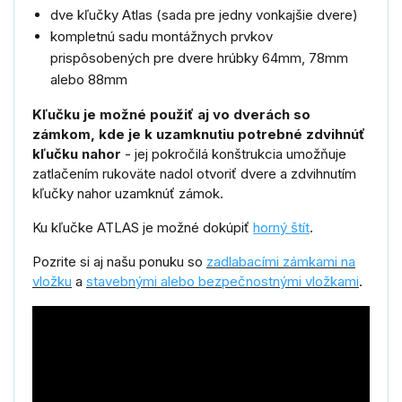
dve kľučky Atlas (sada pre jedny vonkajšie dvere)
kompletnú sadu montážnych prvkov
prispôsobených pre dvere hrúbky 64mm, 78mm
alebo 88mm
Kľučku je možné použiť aj vo dverách so
zámkom, kde je k uzamknutiu potrebné zdvihnúť
kľučku nahor
- jej pokročilá konštrukcia umožňuje
zatlačením rukoväte nadol otvoriť dvere a zdvihnutím
kľučky nahor uzamknúť zámok.
Ku kľučke ATLAS je možné dokúpiť
horný štít
.
Pozrite si aj našu ponuku so
zadlabacími zámkami na
vložku
a
stavebnými alebo bezpečnostnými vložkami
.