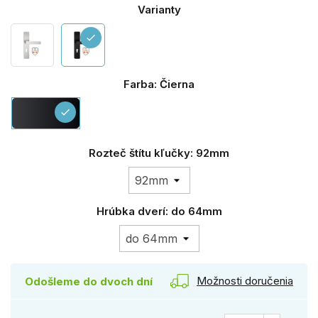
Varianty
check
Farba: Čierna
Čierna
check
Rozteč štítu kľučky: 92mm
Hrúbka dverí: do 64mm
Možnosti doručenia
Odošleme do dvoch dní