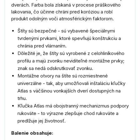
dverách. Farba bola získaná v procese práškového
lakovania, čo účinne chráni pred koróziou a robí
produkt odolným voči atmosférickým faktorom.
Štíty sú bezpečné - sú vybavené špeciálnymi
tvrdenými prvkami, ktoré spevňujú konštrukciu a
chránia pred vlámaním.
Dôležité je, že štíty sú vyrobené z celohliníkového
profilu a majú zvonku neviditeľné montážne prvky;
znak sa nedá odskrutkovať zvonku.
Montážne otvory na štíte sú rozmiestnené
univerzálne - tak, aby umožňovali inštaláciu kľučky
Atlas s väčšinou vonkajších dverí dostupných na
trhu.
Kľučka Atlas má obojstranný mechanizmus podpory
rukoväte - to výrazne zlepšuje chod rukoväte a
predlžuje jej životnosť.
Balenie obsahuje: