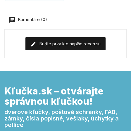
Komentáre (0)
Buďte prvý kto napíše recenziu
Kľučka.sk – otvárajte
správnou kľučkou!
dverové kľučky, poštové schránky, FAB,
zámky, čísla popisné, vešiaky, úchytky a
petlice