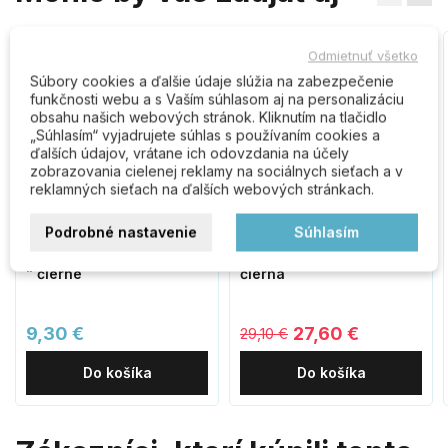
Odmietnuť všetko
-1,50 €
Súbory cookies a ďalšie údaje slúžia na zabezpečenie
funkčnosti webu a s Vaším súhlasom aj na personalizáciu
obsahu našich webových stránok. Kliknutím na tlačidlo
„Súhlasím“ vyjadrujete súhlas s používaním cookies a
ďalších údajov, vrátane ich odovzdania na účely
zobrazovania cielenej reklamy na sociálnych sieťach a v
reklamných sieťach na ďalších webových stránkach.
Podrobné nastavenie
Súhlasím
RN.100LV.5.AL.CE číslo " 5
D3671 poštová schránka
" čierne
čierna
9,30 €
27,60 €
29,10 €
Do košíka
Do košíka