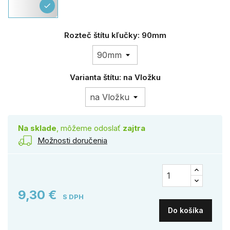
check
Rozteč štítu kľučky: 90mm
Varianta štítu: na Vložku
Na sklade
, môžeme odoslať
zajtra
Možnosti doručenia
9,30 €
S DPH
Do košíka