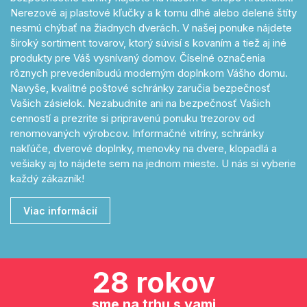
Nerezové aj plastové kľučky a k tomu dlhé alebo delené štíty
nesmú chýbať na žiadnych dverách. V našej ponuke nájdete
široký sortiment tovarov, ktorý súvisí s kovaním a tiež aj iné
produkty pre Váš vysnívaný domov. Číselné označenia
rôznych prevedeníbudú moderným doplnkom Vášho domu.
Navyše, kvalitné poštové schránky zaručia bezpečnosť
Vašich zásielok. Nezabudnite ani na bezpečnosť Vašich
cenností a prezrite si pripravenú ponuku trezorov od
renomovaných výrobcov. Informačné vitríny, schránky
nakľúče, dverové doplnky, menovky na dvere, klopadlá a
vešiaky aj to nájdete sem na jednom mieste. U nás si vyberie
každý zákazník!
Viac informácií
28 rokov
sme na trhu s vami