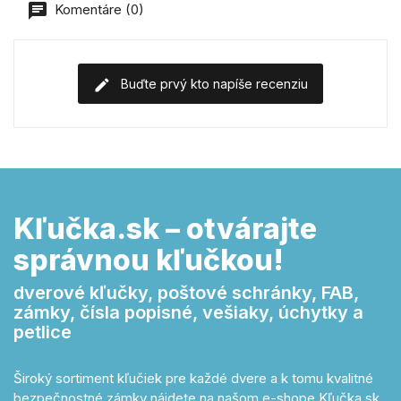
Komentáre (0)
Buďte prvý kto napíše recenziu
Kľučka.sk – otvárajte
správnou kľučkou!
dverové kľučky, poštové schránky, FAB,
zámky, čísla popisné, vešiaky, úchytky a
petlice
Široký sortiment kľučiek pre každé dvere a k tomu kvalitné
bezpečnostné zámky nájdete na našom e-shope Kľučka.sk.