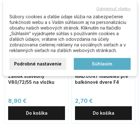
Odmietnuť všetko
Súbory cookies a ďalšie údaje slúžia na zabezpečenie
funkčnosti webu a s Vaším súhlasom aj na personalizáciu
obsahu našich webových stránok. Kliknutím na tlačidlo
„Súhlasím“ vyjadrujete súhlas s používaním cookies a
ďalších údajov, vrátane ich odovzdania na účely
zobrazovania cielenej reklamy na sociálnych sieťach a v
reklamných sieťach na ďalších webových stránkach.
Podrobné nastavenie
Súhlasím
Zámok stavebný
MAD.0047 madielko pre
V80/72/55 na vložku
balkónové dvere F4
8,90 €
2,70 €
Do košíka
Do košíka