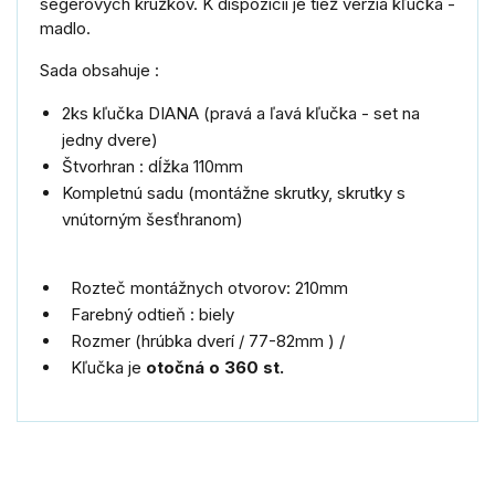
segerových krúžkov. K dispozícii je tiež verzia kľučka -
madlo.
Sada obsahuje :
2ks kľučka DIANA (pravá a ľavá kľučka - set na
jedny dvere)
Štvorhran : dĺžka 110mm
Kompletnú sadu (montážne skrutky, skrutky s
vnútorným šesťhranom)
Rozteč montážnych otvorov: 210mm
Farebný odtieň : biely
Rozmer (hrúbka dverí / 77-82mm ) /
Kľučka je
otočná o 360 st.