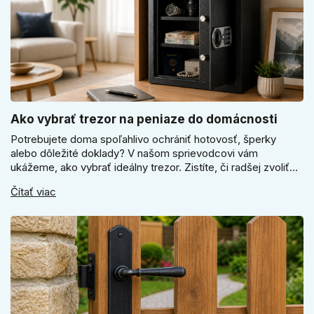
Ako vybrať trezor na peniaze do domácnosti
Potrebujete doma spoľahlivo ochrániť hotovosť, šperky
alebo dôležité doklady? V našom sprievodcovi vám
ukážeme, ako vybrať ideálny trezor. Zistíte, či radšej zvoliť
elektronický alebo mechanický zámok, a prečo je absolútne
Čítať viac
kľúčové jeho správne ukotvenie.