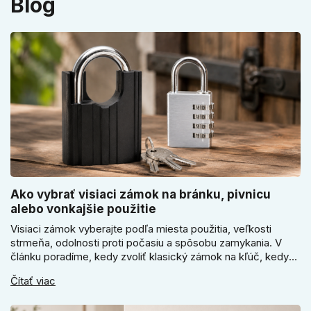
Blog
Ako vybrať visiaci zámok na bránku, pivnicu
alebo vonkajšie použitie
Visiaci zámok vyberajte podľa miesta použitia, veľkosti
strmeňa, odolnosti proti počasiu a spôsobu zamykania. V
článku poradíme, kedy zvoliť klasický zámok na kľúč, kedy
kódový visiaci zámok, kedy vodeodolné prevedenie a prečo
Čítať viac
sa pri bránke, pivnici alebo záhradnom domčeku neoplatí
riadiť len cenou, vzhľadom alebo veľkosťou.