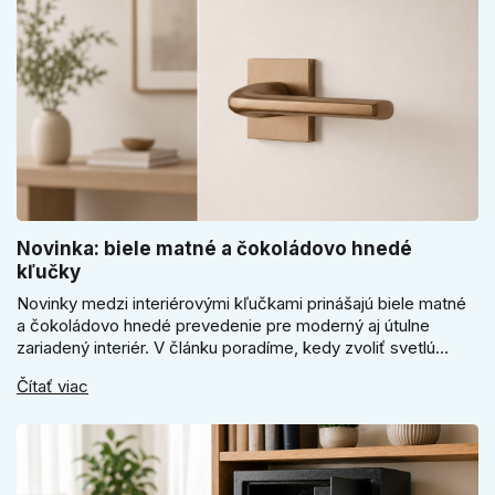
Novinka: biele matné a čokoládovo hnedé
kľučky
Novinky medzi interiérovými kľučkami prinášajú biele matné
a čokoládovo hnedé prevedenie pre moderný aj útulne
zariadený interiér. V článku poradíme, kedy zvoliť svetlú
Super SLIM kľučku, kedy čokoládovo hnedý Slim model a
Čítať viac
ako vyberať medzi okrúhlym a štvorcovým štítom. Nové
odtiene pomôžu zladiť dvere s interiérom.