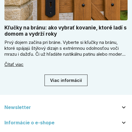
Kľučky na bránu: ako vybrať kovanie, ktoré ladí s
domom a vydrží roky
Prvý dojem začína pri bráne. Vyberte si kľučky na bránu,
ktoré spájajú štýlový dizajn s extrémnou odolnosťou voči
mrazu i dažďu. Či už hľadáte rustikálnu patinu alebo moderné
línie, naše kované kovanie s práškovým lakom nehrdzavie a
Čítať viac
vydrží roky. Zabezpečte svoj vstup kvalitou, ktorá prežije
dekády. Objavte našu ponuku a vyberte si tú pravú!
Viac informácií

Newsletter

Informácie o e-shope