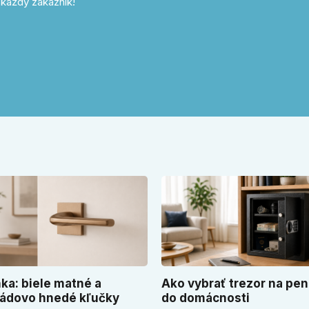
každý zákazník!
ka: biele matné a
Ako vybrať trezor na pen
ádovo hnedé kľučky
do domácnosti