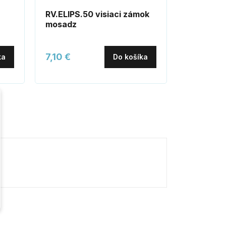
RV.ELIPS.50 visiaci zámok
domove č
mosadz
"3"
7,10 €
2,20 €
ka
Do košíka