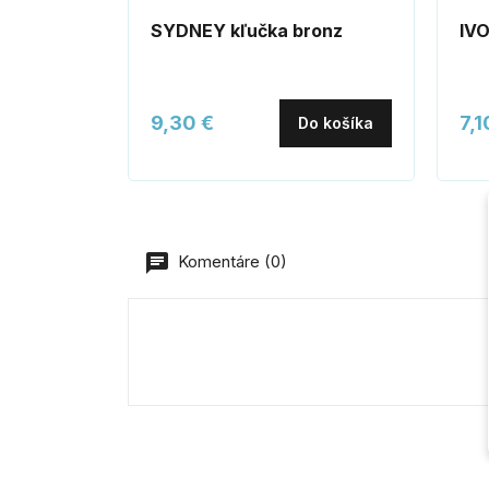
SYDNEY kľučka bronz
IVO
9,30 €
7,1
Do košíka
Komentáre (0)