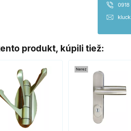
0918
kluc
tento produkt, kúpili tiež:
Nerez