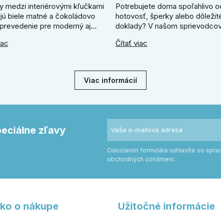
y medzi interiérovými kľučkami
Potrebujete doma spoľahlivo o
ajú biele matné a čokoládovo
hotovosť, šperky alebo dôležit
prevedenie pre moderný aj
doklady? V našom sprievodcov
zariadený interiér. V článku
ukážeme, ako vybrať ideálny tr
iac
Čítať viac
me, kedy zvoliť svetlú Super
Zistíte, či radšej zvoliť elektron
ľučku, kedy čokoládovo hnedý
alebo mechanický zámok, a pr
odel a ako vyberať medzi
absolútne kľúčové jeho správn
ym a štvorcovým štítom. Nové
ukotvenie.
Viac informácií
e pomôžu zladiť dvere s
rom.
peciálne zľavy
Odoslaním formulára súhlasíte so spr
obchodných oznámení.
ko o nákupe
Užitočné informácie