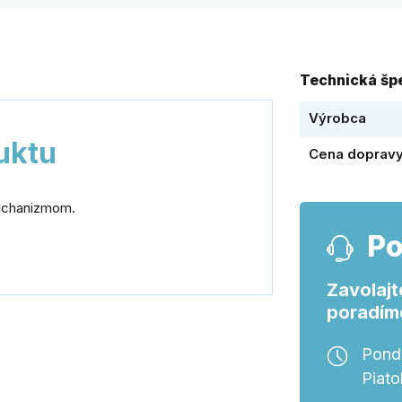
Technická špe
Výrobca
uktu
Cena doprav
mechanizmom.
Po
Zavolajt
poradím
Ponde
Piato