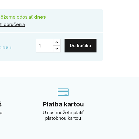
môžeme odoslať
dnes
i doručenia
Do košíka
S DPH
š
Platba kartou
úp
U nás môžete platiť
platobnou kartou