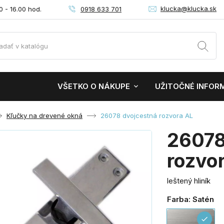
klucka@klucka.sk
0918 633 701
0 - 16.00 hod.
VŠETKO O NÁKUPE
UŽITOČNÉ INFOR
Kľučky na drevené okná
26078 dvojcestná rozvora AL
26078
rozvo
leštený hliník
Farba: Satén
Sa
check