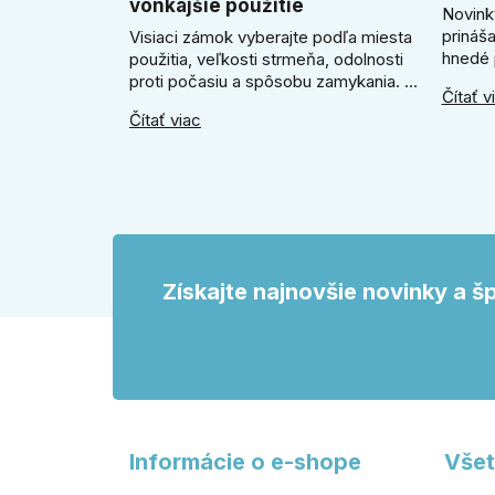
vonkajšie použitie
Novink
prináš
Visiaci zámok vyberajte podľa miesta
hnedé 
použitia, veľkosti strmeňa, odolnosti
útulne 
proti počasiu a spôsobu zamykania. V
Čítať v
poradí
článku poradíme, kedy zvoliť klasický
Čítať viac
SLIM k
zámok na kľúč, kedy kódový visiaci
Slim m
zámok, kedy vodeodolné prevedenie
okrúhl
a prečo sa pri bránke, pivnici alebo
odtien
záhradnom domčeku neoplatí riadiť
interié
len cenou, vzhľadom alebo
veľkosťou.
Získajte najnovšie novinky a š
Informácie o e-shope
Všet