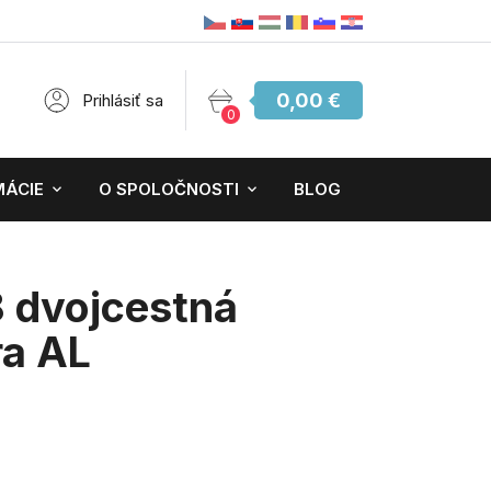
0,00 €
Prihlásiť sa
0
MÁCIE
O SPOLOČNOSTI
BLOG
 dvojcestná
ra AL
tén