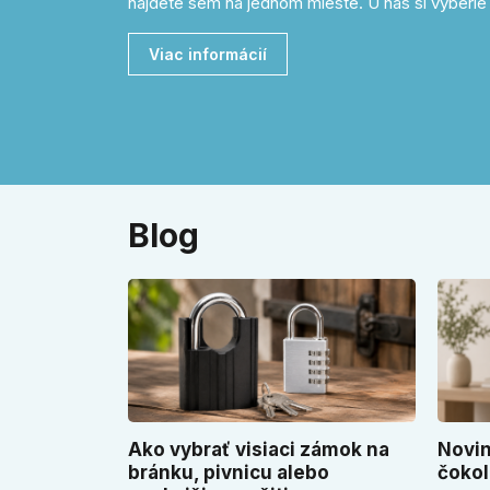
nájdete sem na jednom mieste. U nás si vyberie 
Viac informácií
Blog
Ako vybrať visiaci zámok na
Novin
bránku, pivnicu alebo
čokol