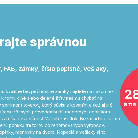
rajte správnou
 FAB, zámky, čísla popisné, vešiaky,
2
tomu kvalitné bezpečnostné zámky nájdete na našom e-
 k tomu dlhé alebo delené štíty nesmú chýbať na
sme 
sortiment tovarov, ktorý súvisí s kovaním a tiež aj iné
značenia rôznych prevedeníbudú moderným doplnkom
 zaručia bezpečnosť Vašich zásielok. Nezabudnite ani na
avenú ponuku trezorov od renomovaných výrobcov.
oplnky, menovky na dvere, klopadlá a vešiaky aj to