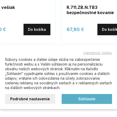
 vešiak
R.711.ZB.N.TB3
bezpečnostné kovanie
0 €
67,80 €
Do košíka
Do koší
Odmietnuť všetko
Súbory cookies a ďalšie údaje slúžia na zabezpečenie
funkčnosti webu a s Vaším súhlasom aj na personalizáciu
obsahu našich webových stránok. Kliknutím na tlačidlo
„Súhlasím“ vyjadrujete súhlas s používaním cookies a ďalších
údajov, vrátane ich odovzdania na účely zobrazovania
cielenej reklamy na sociálnych sieťach a v reklamných sieťach
Buďte prvý kto napíše recenziu
na ďalších webových stránkach.
Podrobné nastavenie
Súhlasím