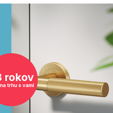
8 rokov
na trhu s vami