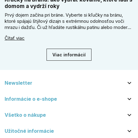
domom a vydrží roky
Prvý dojem začína pri bráne. Vyberte si kľučky na bránu,
ktoré spájajú štýlový dizajn s extrémnou odolnosťou voči
mrazu i dažďu. Či už hľadáte rustikálnu patinu alebo moderné
línie, naše kované kovanie s práškovým lakom nehrdzavie a
Čítať viac
vydrží roky. Zabezpečte svoj vstup kvalitou, ktorá prežije
dekády. Objavte našu ponuku a vyberte si tú pravú!
Viac informácií

Newsletter

Informácie o e-shope

Všetko o nákupe

Užitočné informácie