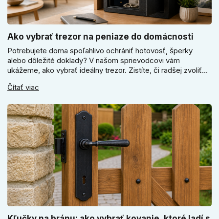
Ako vybrať trezor na peniaze do domácnosti
Potrebujete doma spoľahlivo ochrániť hotovosť, šperky
alebo dôležité doklady? V našom sprievodcovi vám
ukážeme, ako vybrať ideálny trezor. Zistíte, či radšej zvoliť
elektronický alebo mechanický zámok, a prečo je absolútne
Čítať viac
kľúčové jeho správne ukotvenie.
Kľučky na bránu: ako vybrať kovanie, ktoré ladí s