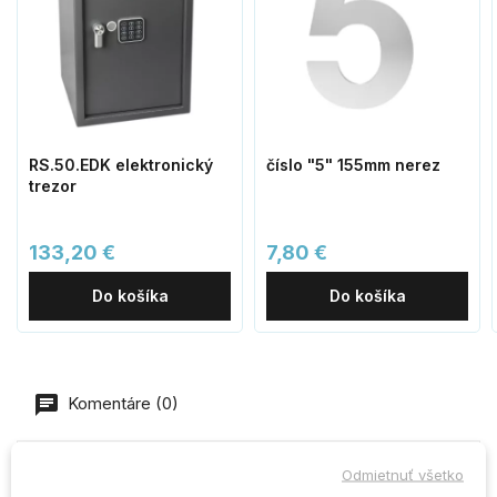
RS.50.EDK elektronický
číslo "5" 155mm nerez
trezor
133,20 €
7,80 €
Do košíka
Do košíka
Komentáre (0)
Odmietnuť všetko
Buďte prvý kto napíše recenziu