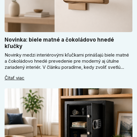
Novinka: biele matné a čokoládovo hnedé
kľučky
Novinky medzi interiérovými kľučkami prinášajú biele matné
a čokoládovo hnedé prevedenie pre moderný aj útulne
zariadený interiér. V článku poradíme, kedy zvoliť svetlú
Super SLIM kľučku, kedy čokoládovo hnedý Slim model a
Čítať viac
ako vyberať medzi okrúhlym a štvorcovým štítom. Nové
odtiene pomôžu zladiť dvere s interiérom.