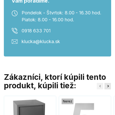
Vám poradíme.
Pondelok - Štvrtok: 8.00 - 16.30 hod.
Piatok: 8.00 - 16.00 hod.
0918 633 701
klucka@klucka.sk
Zákazníci, ktorí kúpili tento
produkt, kúpili tiež:
Nerez