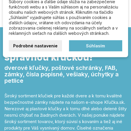
Súbory cookies a ďalšie údaje slúžia na zabezpečenie
funkčnosti webu a s Vaším súhlasom aj na personalizáciu
obsahu našich webových stránok. Kliknutím na tlačidlo
„Súhlasím“ vyjadrujete súhlas s používaním cookies a
ďalších údajov, vrátane ich odovzdania na účely
zobrazovania cielenej reklamy na sociálnych sieťach a v
reklamných sieťach na ďalších webových stránkach.
Kľučka.sk – otvárajte
Podrobné nastavenie
Súhlasím
správnou kľučkou!
dverové kľučky, poštové schránky, FAB,
zámky, čísla popisné, vešiaky, úchytky a
petlice
Široký sortiment kľučiek pre každé dvere a k tomu kvalitné
bezpečnostné zámky nájdete na našom e-shope Kľučka.sk.
Nerezové aj plastové kľučky a k tomu dlhé alebo delené štíty
nesmú chýbať na žiadnych dverách. V našej ponuke nájdete
široký sortiment tovarov, ktorý súvisí s kovaním a tiež aj iné
produkty pre Váš vysnívaný domov. Číselné označenia