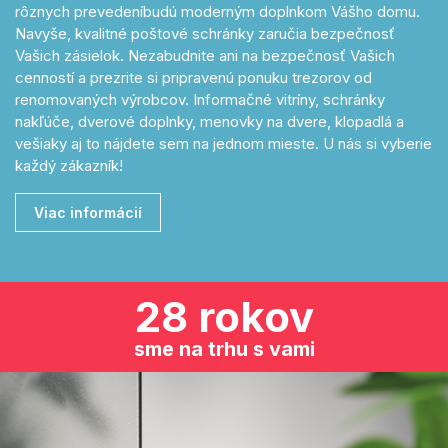
rôznych prevedeníbudú moderným doplnkom Vášho domu.
Navyše, kvalitné poštové schránky zaručia bezpečnosť
Vašich zásielok. Nezabudnite ani na bezpečnosť Vašich
cenností a prezrite si pripravenú ponuku trezorov od
renomovaných výrobcov. Informačné vitríny, schránky
nakľúče, dverové doplnky, menovky na dvere, klopadlá a
vešiaky aj to nájdete sem na jednom mieste. U nás si vyberie
každý zákazník!
Viac informácií
28 rokov
sme na trhu s vami