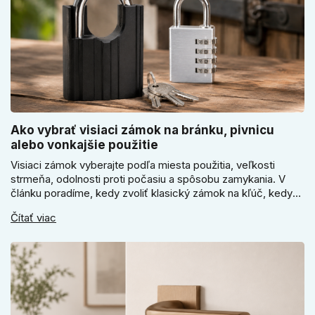
Ako vybrať visiaci zámok na bránku, pivnicu
alebo vonkajšie použitie
Visiaci zámok vyberajte podľa miesta použitia, veľkosti
strmeňa, odolnosti proti počasiu a spôsobu zamykania. V
článku poradíme, kedy zvoliť klasický zámok na kľúč, kedy
kódový visiaci zámok, kedy vodeodolné prevedenie a prečo
Čítať viac
sa pri bránke, pivnici alebo záhradnom domčeku neoplatí
riadiť len cenou, vzhľadom alebo veľkosťou.