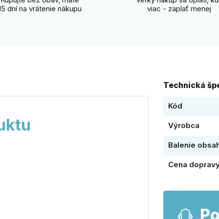
15 dní na vrátenie nákupu
viac - zaplať menej
Technická špe
Kód
uktu
Výrobca
Balenie obsa
Cena doprav
Po