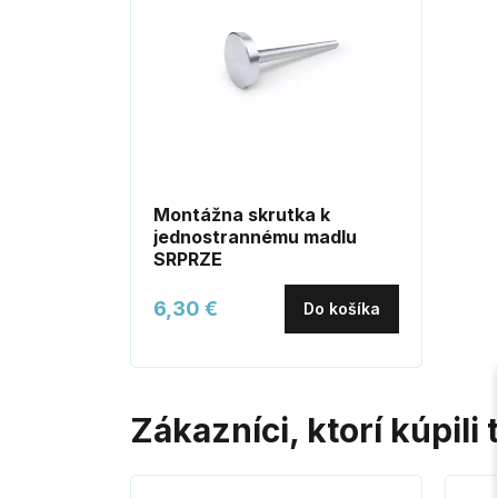
Montážna skrutka k
jednostrannému madlu
SRPRZE
6,30 €
Do košíka
Zákazníci, ktorí kúpili 