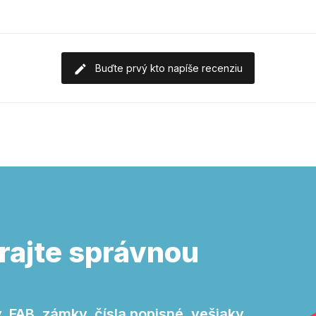
Buďte prvý kto napíše recenziu
rajte správnou
 FAB, zámky, čísla popisné, vešiaky,