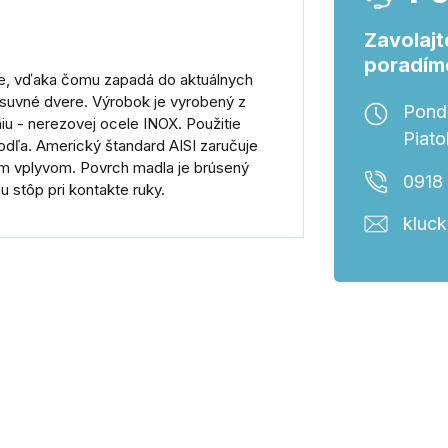
Zavolajt
poradím
e, vďaka čomu zapadá do aktuálnych
osuvné dvere. Výrobok je vyrobený z
Ponde
iu - nerezovej ocele INOX. Použitie
Piato
odľa. Americký štandard AISI zaručuje
m vplyvom. Povrch madla je brúsený
0918
u stôp pri kontakte ruky.
kluc