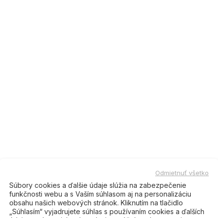
Odmietnuť všetko
tento produkt, kúpili tiež:
Súbory cookies a ďalšie údaje slúžia na zabezpečenie
funkčnosti webu a s Vaším súhlasom aj na personalizáciu
obsahu našich webových stránok. Kliknutím na tlačidlo
„Súhlasím“ vyjadrujete súhlas s používaním cookies a ďalších