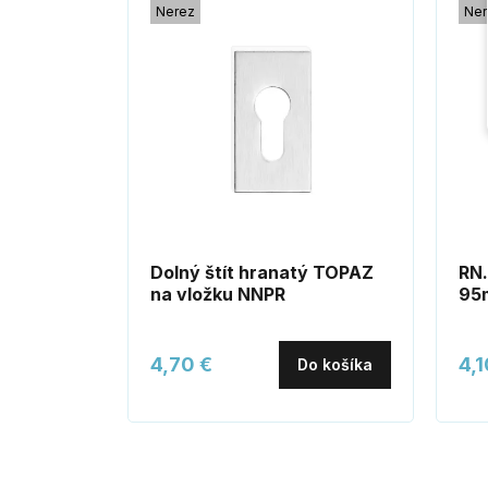
Nerez
Ner
Dolný štít hranatý TOPAZ
RN.
na vložku NNPR
95
4,70 €
4,1
Do košíka