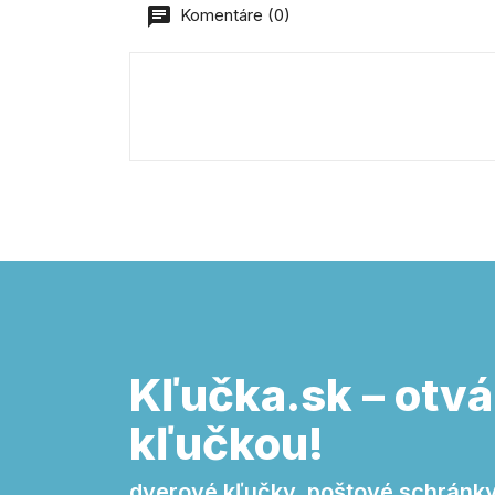
Komentáre (0)
Kľučka.sk – otvá
kľučkou!
dverové kľučky, poštové schránky,