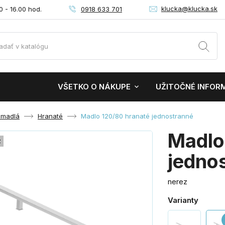
klucka@klucka.sk
0918 633 701
0 - 16.00 hod.
VŠETKO O NÁKUPE
UŽITOČNÉ INFOR
 madlá
Hranaté
Madlo 120/80 hranaté jednostranné
Madlo
z
jedno
nerez
Varianty