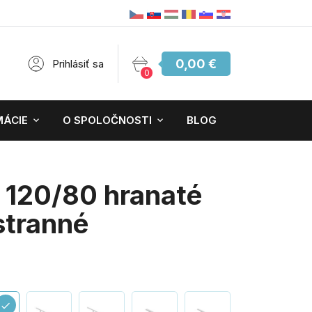
0,00 €
Prihlásiť sa
0
MÁCIE
O SPOLOČNOSTI
BLOG
 120/80 hranaté
stranné
check