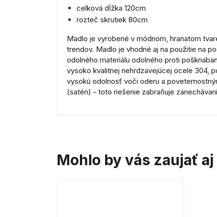
celková dĺžka 120cm
rozteč skrutiek 80cm
Madlo je vyrobené v módnom, hranatom tvar
trendov. Madlo je vhodné aj na použitie na p
odolného materiálu odolného proti poškriaban
vysoko kvalitnej nehrdzavejúcej ocele 304, p
vysokú odolnosť voči oderu a poveternostný
(satén) - toto riešenie zabraňuje zanechávani
Mohlo by vás zaujať aj