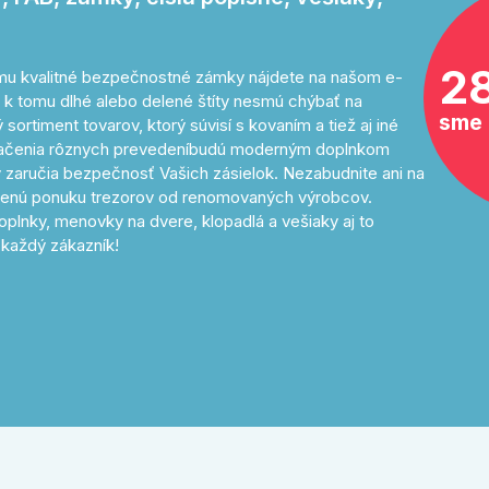
2
tomu kvalitné bezpečnostné zámky nájdete na našom e-
 k tomu dlhé alebo delené štíty nesmú chýbať na
sme 
sortiment tovarov, ktorý súvisí s kovaním a tiež aj iné
značenia rôznych prevedeníbudú moderným doplnkom
 zaručia bezpečnosť Vašich zásielok. Nezabudnite ani na
avenú ponuku trezorov od renomovaných výrobcov.
oplnky, menovky na dvere, klopadlá a vešiaky aj to
každý zákazník!