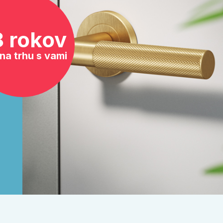
8 rokov
na trhu s vami