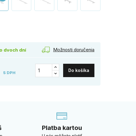
rez
Možnosti doručenia
o dvoch dní
€
Do košíka
S DPH
š
Platba kartou
úp
U nás môžete platiť