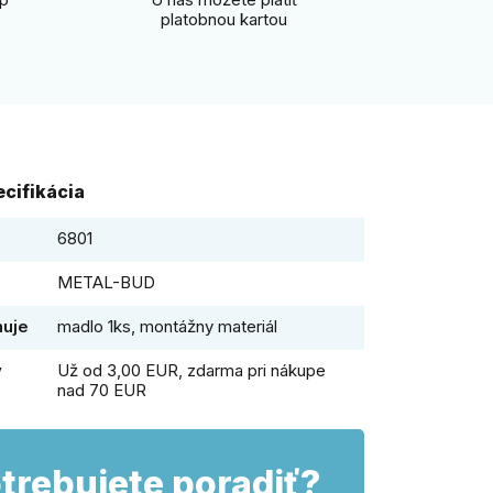
platobnou kartou
cifikácia
6801
METAL-BUD
huje
madlo 1ks, montážny materiál
y
Už od 3,00 EUR, zdarma pri nákupe
nad 70 EUR
trebujete poradiť?