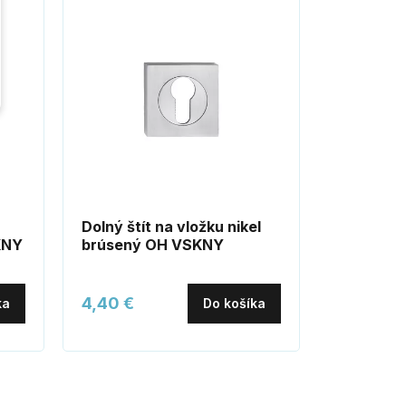
Nerez
Dolný štít na vložku nikel
AGAT kľu
KNY
brúsený OH VSKNY
4,40 €
14,00 €
ka
Do košíka