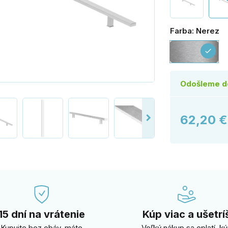
Farba: Nerez
Ne
check
Odošleme d
62,20 
15 dní na vrátenie
Kúp viac a ušetrí
Kupujte bez obáv, máte
Veľký nákup sa oplatí, k