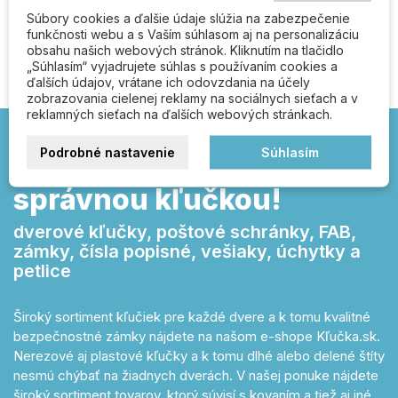
Súbory cookies a ďalšie údaje slúžia na zabezpečenie
Buďte prvý kto napíše recenziu
funkčnosti webu a s Vaším súhlasom aj na personalizáciu
obsahu našich webových stránok. Kliknutím na tlačidlo
„Súhlasím“ vyjadrujete súhlas s používaním cookies a
ďalších údajov, vrátane ich odovzdania na účely
zobrazovania cielenej reklamy na sociálnych sieťach a v
reklamných sieťach na ďalších webových stránkach.
Podrobné nastavenie
Súhlasím
Kľučka.sk – otvárajte
správnou kľučkou!
dverové kľučky, poštové schránky, FAB,
zámky, čísla popisné, vešiaky, úchytky a
petlice
Široký sortiment kľučiek pre každé dvere a k tomu kvalitné
bezpečnostné zámky nájdete na našom e-shope Kľučka.sk.
Nerezové aj plastové kľučky a k tomu dlhé alebo delené štíty
nesmú chýbať na žiadnych dverách. V našej ponuke nájdete
široký sortiment tovarov, ktorý súvisí s kovaním a tiež aj iné