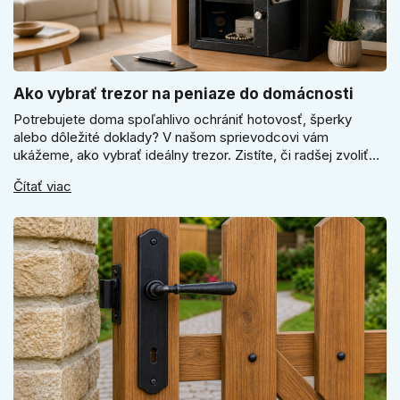
Ako vybrať trezor na peniaze do domácnosti
Potrebujete doma spoľahlivo ochrániť hotovosť, šperky
alebo dôležité doklady? V našom sprievodcovi vám
ukážeme, ako vybrať ideálny trezor. Zistíte, či radšej zvoliť
elektronický alebo mechanický zámok, a prečo je absolútne
Čítať viac
kľúčové jeho správne ukotvenie.