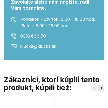
Zavolajte alebo nám napíšte, radi
Vám poradíme.
Pondelok - Štvrtok: 8.00 - 16.30 hod.
Piatok: 8.00 - 16.00 hod.
0918 633 701
klucka@klucka.sk
Zákazníci, ktorí kúpili tento
produkt, kúpili tiež: