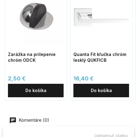
Zarážka na prilepenie
Quanta Fit kľučka chróm
chróm ODCK
lesklý QUKFICB
2,50 €
16,40 €
Do košíka
Do košíka
Komentáre (0)
Odmietnuť všetko