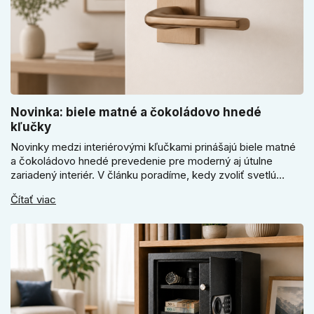
Novinka: biele matné a čokoládovo hnedé
kľučky
Novinky medzi interiérovými kľučkami prinášajú biele matné
a čokoládovo hnedé prevedenie pre moderný aj útulne
zariadený interiér. V článku poradíme, kedy zvoliť svetlú
Super SLIM kľučku, kedy čokoládovo hnedý Slim model a
Čítať viac
ako vyberať medzi okrúhlym a štvorcovým štítom. Nové
odtiene pomôžu zladiť dvere s interiérom.