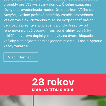
produkty pre Váš vysnívaný domov. Číselné označenia
rôznych prevedeníbudú moderným doplnkom Vášho domu.
Navyše, kvalitné poštové schránky zaručia bezpečnosť
Vašich zásielok. Nezabudnite ani na bezpečnosť Vašich
cenností a prezrite si pripravenú ponuku trezorov od
renomovaných výrobcov. Informačné vitríny, schránky
nakľúče, dverové doplnky, menovky na dvere, klopadlá a
vešiaky aj to nájdete sem na jednom mieste. U nás si vyberie
každý zákazník!
Viac informácií
28 rokov
sme na trhu s vami