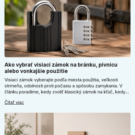
Ako vybrať visiaci zámok na bránku, pivnicu
alebo vonkajšie použitie
Visiaci zámok vyberajte podľa miesta použitia, veľkosti
strmeňa, odolnosti proti počasiu a spôsobu zamykania. V
článku poradíme, kedy zvoliť klasický zámok na kľúč, kedy
kódový visiaci zámok, kedy vodeodolné prevedenie a prečo
Čítať viac
sa pri bránke, pivnici alebo záhradnom domčeku neoplatí
riadiť len cenou, vzhľadom alebo veľkosťou.