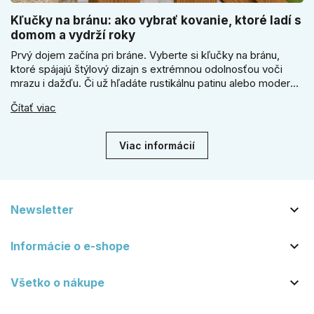
Kľučky na bránu: ako vybrať kovanie, ktoré ladí s
domom a vydrží roky
Prvý dojem začína pri bráne. Vyberte si kľučky na bránu,
ktoré spájajú štýlový dizajn s extrémnou odolnosťou voči
mrazu i dažďu. Či už hľadáte rustikálnu patinu alebo moderné
línie, naše kované kovanie s práškovým lakom nehrdzavie a
Čítať viac
vydrží roky. Zabezpečte svoj vstup kvalitou, ktorá prežije
dekády. Objavte našu ponuku a vyberte si tú pravú!
Viac informácií

Newsletter

Informácie o e-shope

Všetko o nákupe