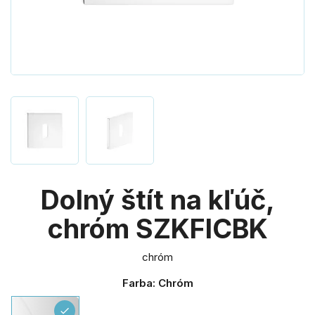
Dolný štít na kľúč,
chróm SZKFICBK
chróm
Farba: Chróm
Chróm
check