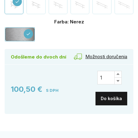
check
Farba: Nerez
Nerez
check
Možnosti doručenia
Odošleme do dvoch dní
100,50 €
S DPH
Do košíka