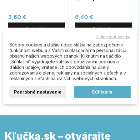
3,60 €
6,40 €
Do košíka
Do košíka
Odmietnuť všetko
Súbory cookies a ďalšie údaje slúžia na zabezpečenie
funkčnosti webu a s Vaším súhlasom aj na personalizáciu
obsahu našich webových stránok. Kliknutím na tlačidlo
Komentáre (0)
„Súhlasím“ vyjadrujete súhlas s používaním cookies a
ďalších údajov, vrátane ich odovzdania na účely
zobrazovania cielenej reklamy na sociálnych sieťach a v
reklamných sieťach na ďalších webových stránkach.
Buďte prvý kto napíše recenziu
Podrobné nastavenie
Súhlasím
Kľučka.sk – otvárajte