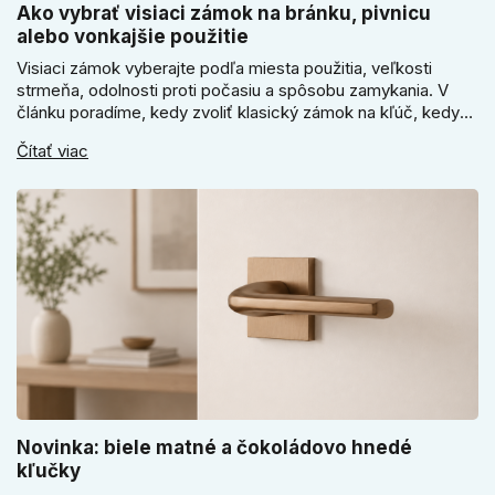
Ako vybrať visiaci zámok na bránku, pivnicu
alebo vonkajšie použitie
Visiaci zámok vyberajte podľa miesta použitia, veľkosti
strmeňa, odolnosti proti počasiu a spôsobu zamykania. V
článku poradíme, kedy zvoliť klasický zámok na kľúč, kedy
kódový visiaci zámok, kedy vodeodolné prevedenie a prečo
Čítať viac
sa pri bránke, pivnici alebo záhradnom domčeku neoplatí
riadiť len cenou, vzhľadom alebo veľkosťou.
Novinka: biele matné a čokoládovo hnedé
kľučky