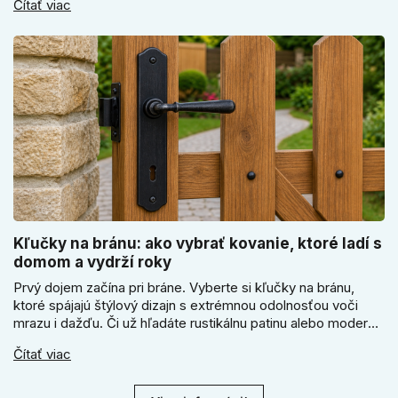
Čítať viac
kľúčové jeho správne ukotvenie.
Kľučky na bránu: ako vybrať kovanie, ktoré ladí s
domom a vydrží roky
Prvý dojem začína pri bráne. Vyberte si kľučky na bránu,
ktoré spájajú štýlový dizajn s extrémnou odolnosťou voči
mrazu i dažďu. Či už hľadáte rustikálnu patinu alebo moderné
línie, naše kované kovanie s práškovým lakom nehrdzavie a
Čítať viac
vydrží roky. Zabezpečte svoj vstup kvalitou, ktorá prežije
dekády. Objavte našu ponuku a vyberte si tú pravú!