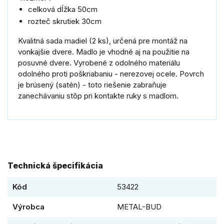
celková dĺžka 50cm
rozteč skrutiek 30cm
Kvalitná sada madiel (2 ks), určená pre montáž na
vonkajšie dvere. Madlo je vhodné aj na použitie na
posuvné dvere. Vyrobené z odolného materiálu
odolného proti poškriabaniu - nerezovej ocele. Povrch
je brúsený (satén) - toto riešenie zabraňuje
zanechávaniu stôp pri kontakte ruky s madlom.
Technická špecifikácia
Kód
53422
Výrobca
METAL-BUD