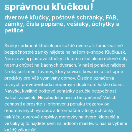
správnou kľučkou!
dverové kľučky, poštové schránky, FAB,
zámky, čísla popisné, vešiaky, úchytky a
petlice
Široký sortiment kľučiek pre každé dvere a k tomu kvalitné
bezpečnostné zámky nájdete na našom e-shope Kľučka.sk.
Nerezové aj plastové kľučky a k tomu dlhé alebo delené štíty
nesmú chýbať na žiadnych dverách. V našej ponuke nájdete
široký sortiment tovarov, ktorý súvisí s kovaním a tiež aj iné
produkty pre Váš vysnívaný domov. Číselné označenia
rôznych prevedeníbudú moderným doplnkom Vášho domu.
Navyše, kvalitné poštové schránky zaručia bezpečnosť
Vašich zásielok. Nezabudnite ani na bezpečnosť Vašich
cenností a prezrite si pripravenú ponuku trezorov od
renomovaných výrobcov. Informačné vitríny, schránky
nakľúče, dverové doplnky, menovky na dvere, klopadlá a
vešiaky aj to nájdete sem na jednom mieste. U nás si vyberie
každý zákazník!