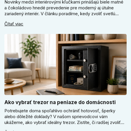
Novinky medzi interiérovými kľučkami prinášajú biele matné
a čokoládovo hnedé prevedenie pre moderný aj útulne
zariadený interiér. V článku poradíme, kedy zvoliť svetlú
Super SLIM kľučku, kedy čokoládovo hnedý Slim model a
Čítať viac
ako vyberať medzi okrúhlym a štvorcovým štítom. Nové
odtiene pomôžu zladiť dvere s interiérom.
Ako vybrať trezor na peniaze do domácnosti
Potrebujete doma spoľahlivo ochrániť hotovosť, šperky
alebo dôležité doklady? V našom sprievodcovi vám
ukážeme, ako vybrať ideálny trezor. Zistíte, či radšej zvoliť
elektronický alebo mechanický zámok, a prečo je absolútne