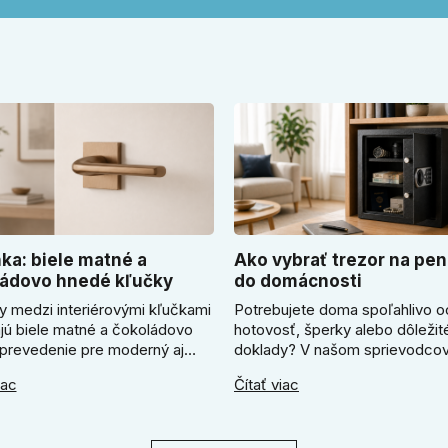
ka: biele matné a
Ako vybrať trezor na pen
ádovo hnedé kľučky
do domácnosti
y medzi interiérovými kľučkami
Potrebujete doma spoľahlivo o
ajú biele matné a čokoládovo
hotovosť, šperky alebo dôležit
prevedenie pre moderný aj
doklady? V našom sprievodcov
zariadený interiér. V článku
ukážeme, ako vybrať ideálny tr
iac
Čítať viac
me, kedy zvoliť svetlú Super
Zistíte, či radšej zvoliť elektron
ľučku, kedy čokoládovo hnedý
alebo mechanický zámok, a pr
odel a ako vyberať medzi
absolútne kľúčové jeho správn