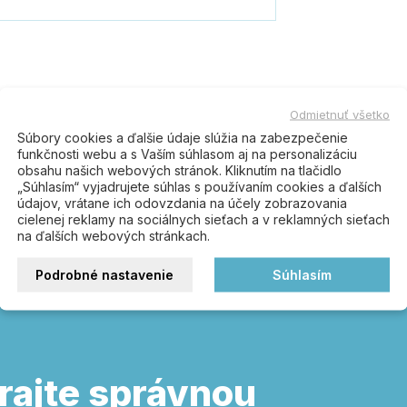
Odmietnuť všetko
Súbory cookies a ďalšie údaje slúžia na zabezpečenie
funkčnosti webu a s Vaším súhlasom aj na personalizáciu
Buďte prvý kto napíše recenziu
obsahu našich webových stránok. Kliknutím na tlačidlo
„Súhlasím“ vyjadrujete súhlas s používaním cookies a ďalších
údajov, vrátane ich odovzdania na účely zobrazovania
cielenej reklamy na sociálnych sieťach a v reklamných sieťach
na ďalších webových stránkach.
Podrobné nastavenie
Súhlasím
rajte správnou