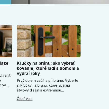
iaze
Kľučky na bránu: ako vybrať
kovanie, ktoré ladí s domom a
vydrží roky
chrániť
é
Prvý dojem začína pri bráne. Vyberte
i vám
si kľučky na bránu, ktoré spájajú
ezor.
štýlový dizajn s extrémnou
ický
odolnosťou voči mrazu i dažďu. Či už
Čítať viac
ečo je
hľadáte rustikálnu patinu alebo
e
moderné línie, naše kované kovanie s