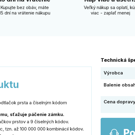
Kupujte bez obáv, máte
Veľký nákup sa oplatí, k
15 dní na vrátenie nákupu
viac - zaplať menej
Technická špe
Výrobca
uktu
Balenie obsa
Cena doprav
odtlačok prsta a číselným kódom
mu, sťažuje páčenie zámku.
ačkov prstov a 9 číselných kódov.
c, tzn. až 100 000 000 kombinácií kódov.
Po