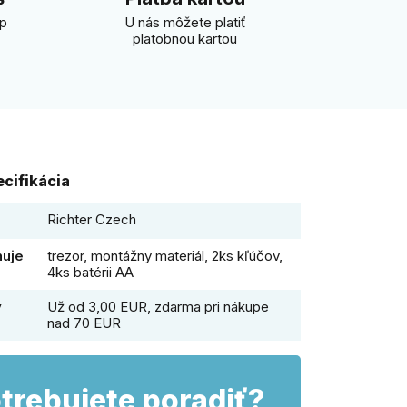
úp
U nás môžete platiť
platobnou kartou
cifikácia
Richter Czech
huje
trezor, montážny materiál, 2ks kľúčov,
4ks batérii AA
y
Už od 3,00 EUR, zdarma pri nákupe
nad 70 EUR
trebujete poradiť?