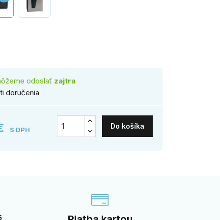
erna
môžeme odoslať
zajtra
i doručenia
 €
Do košíka
S DPH
š
Platba kartou