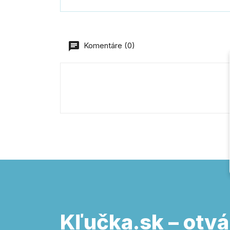
Komentáre (0)
Kľučka.sk – otvá