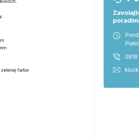
okusoch.
Zavolajt
y.
poradím
Ponde
mm
Piato
 mm
0918
kluc
 zelenej farbe