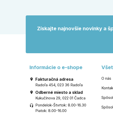
okrúhl
a prečo sa pri bránke, pivnici alebo
odtien
záhradnom domčeku neoplatí riadiť
interié
len cenou, vzhľadom alebo
veľkosťou.
Získajte najnovšie novinky a š
Informácie o e-shope
Všet
O nás
Fakturačná adresa

Radoľa 454, 023 36 Radoľa
Kontak
Odberné miesto a sklad

Spôso
Kukučínova 29, 022 01 Čadca
Pondelok-Štvrtok: 8.00-16.30
headset_mic
Spôsob
Piatok: 8.00-16.00