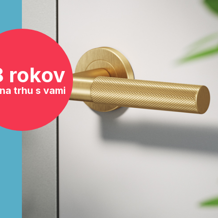
8 rokov
na trhu s vami