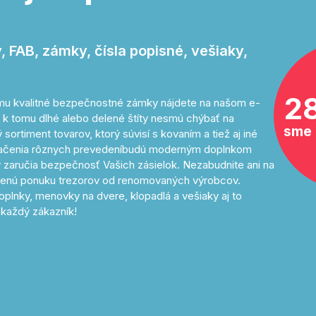
 FAB, zámky, čísla popisné, vešiaky,
2
tomu kvalitné bezpečnostné zámky nájdete na našom e-
 k tomu dlhé alebo delené štíty nesmú chýbať na
sme 
sortiment tovarov, ktorý súvisí s kovaním a tiež aj iné
značenia rôznych prevedeníbudú moderným doplnkom
 zaručia bezpečnosť Vašich zásielok. Nezabudnite ani na
avenú ponuku trezorov od renomovaných výrobcov.
oplnky, menovky na dvere, klopadlá a vešiaky aj to
každý zákazník!