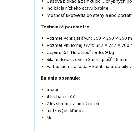
Časová blokácia zámku po 3 chybných p
Indikácia nízkeho stavu batérie.
Možnosť ukotvenia do steny alebo podlah
Technické parametre:
Rozmer vonkajší š/v/h: 350 x 250 x 250 
Rozmer vnútornej š/v/h: 347 x 247 x 200
Objem: 15 l, Hmotnosť netto: 9 kg
Sila materiálu: dvere 3 mm, plášť 1,5 mm
Farba: čierna a šedá v kombinácii detaily v
Balenie obsahuje:
trezor
4 ks batérií AA
2 ks skrutiek a hmoždiniek
núdzových kľúčov
filc