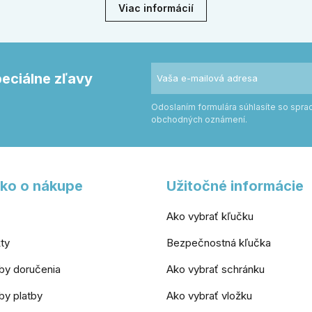
ym a štvorcovým štítom. Nové
ukotvenie.
Viac informácií
e pomôžu zladiť dvere s
rom.
peciálne zľavy
Odoslaním formulára súhlasíte so spr
obchodných oznámení.
ko o nákupe
Užitočné informácie
Ako vybrať kľučku
ty
Bezpečnostná kľučka
by doručenia
Ako vybrať schránku
y platby
Ako vybrať vložku