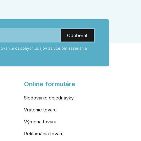
práškovým lakom nehrdzavie a vydrží
roky. Zabezpečte svoj vstup kvalitou,
ktorá prežije dekády. Objavte našu
ponuku a vyberte si tú pravú!
acovaním osobných údajov za účelom zasielania
Online formuláre
Sledovanie objednávky
Vrátenie tovaru
Výmena tovaru
Reklamácia tovaru