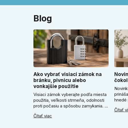
Blog
Ako vybrať visiaci zámok na
Novin
bránku, pivnicu alebo
čokol
vonkajšie použitie
Novink
prináš
Visiaci zámok vyberajte podľa miesta
hnedé 
použitia, veľkosti strmeňa, odolnosti
útulne 
proti počasiu a spôsobu zamykania. V
Čítať v
poradí
článku poradíme, kedy zvoliť klasický
Čítať viac
SLIM k
zámok na kľúč, kedy kódový visiaci
Slim m
zámok, kedy vodeodolné prevedenie