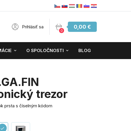
0,00 €
Prihlásiť sa
0
MÁCIE
O SPOLOČNOSTI
BLOG
.GA.FIN
onický trezor
čok prsta s číselným kódom
check