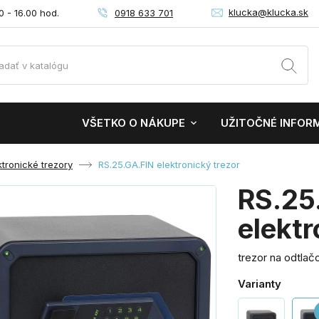
klucka@klucka.sk
0918 633 701
0 - 16.00 hod.
VŠETKO O NÁKUPE
UŽITOČNÉ INFOR
ktronické trezory
RS.25.GA.FIN elektronický trezor
RS.25
elektr
trezor na odtla
Varianty