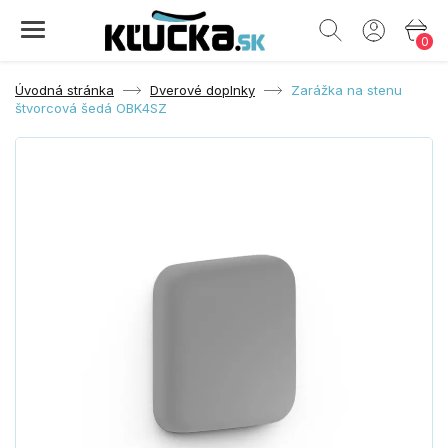
0
Úvodná stránka
Dverové doplnky
Zarážka na stenu
štvorcová šedá OBK4SZ