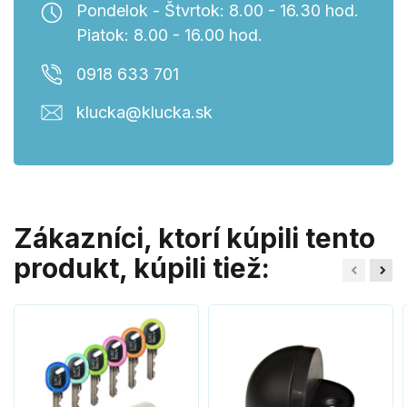
Pondelok - Štvrtok: 8.00 - 16.30 hod.
Piatok: 8.00 - 16.00 hod.
0918 633 701
klucka@klucka.sk
Zákazníci, ktorí kúpili tento
produkt, kúpili tiež: