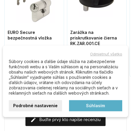
EURO Secure
Zarážka na
bezpečnostná vložka
priskrutkovanie čierna
RK.ZAR.001.CE
Odmietnuť všetko
11,50 €
3,90 €
Súbory cookies a ďalšie údaje slúžia na zabezpečenie
funkčnosti webu a s Vaším súhlasom aj na personalizáciu
Do košíka
Do košíka
obsahu našich webových stránok. Kliknutím na tlačidlo
„Súhlasím“ vyjadrujete súhlas s používaním cookies a
ďalších údajov, vrátane ich odovzdania na účely
zobrazovania cielenej reklamy na sociálnych sieťach a v
reklamných sieťach na ďalších webových stránkach.
Komentáre (0)
Podrobné nastavenie
Súhlasím
Buďte prvý kto napíše recenziu