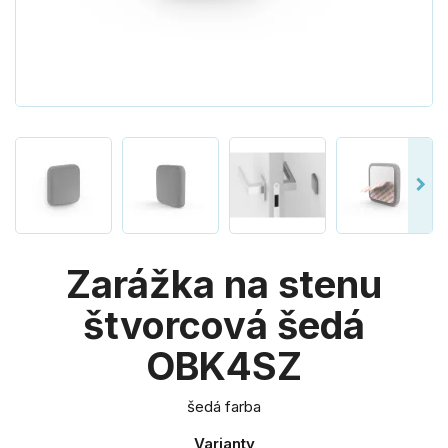
Zarážka na stenu
štvorcová šedá
OBK4SZ
šedá farba
Varianty