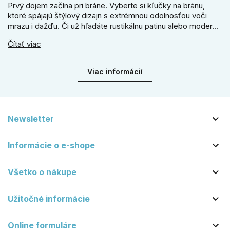
Prvý dojem začína pri bráne. Vyberte si kľučky na bránu,
ktoré spájajú štýlový dizajn s extrémnou odolnosťou voči
mrazu i dažďu. Či už hľadáte rustikálnu patinu alebo moderné
línie, naše kované kovanie s práškovým lakom nehrdzavie a
Čítať viac
vydrží roky. Zabezpečte svoj vstup kvalitou, ktorá prežije
dekády. Objavte našu ponuku a vyberte si tú pravú!
Viac informácií

Newsletter

Informácie o e-shope

Všetko o nákupe

Užitočné informácie

Online formuláre