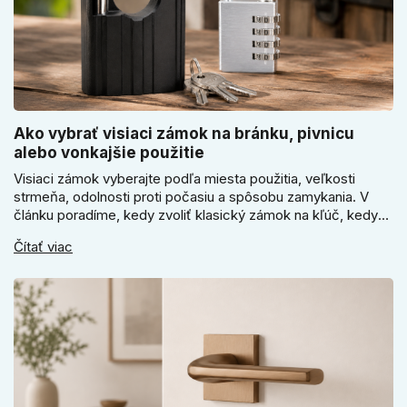
Ako vybrať visiaci zámok na bránku, pivnicu
alebo vonkajšie použitie
Visiaci zámok vyberajte podľa miesta použitia, veľkosti
strmeňa, odolnosti proti počasiu a spôsobu zamykania. V
článku poradíme, kedy zvoliť klasický zámok na kľúč, kedy
kódový visiaci zámok, kedy vodeodolné prevedenie a prečo
Čítať viac
sa pri bránke, pivnici alebo záhradnom domčeku neoplatí
riadiť len cenou, vzhľadom alebo veľkosťou.