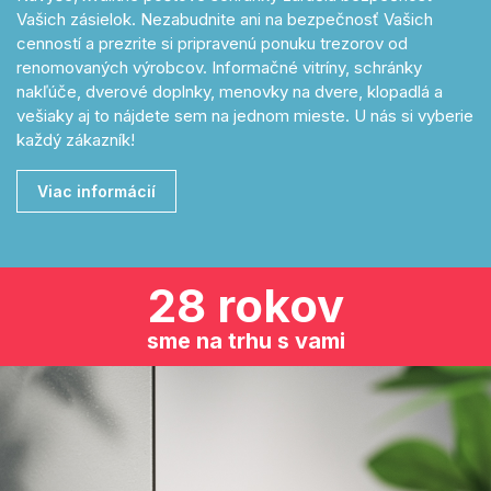
Vašich zásielok. Nezabudnite ani na bezpečnosť Vašich
cenností a prezrite si pripravenú ponuku trezorov od
renomovaných výrobcov. Informačné vitríny, schránky
nakľúče, dverové doplnky, menovky na dvere, klopadlá a
vešiaky aj to nájdete sem na jednom mieste. U nás si vyberie
každý zákazník!
Viac informácií
28 rokov
sme na trhu s vami