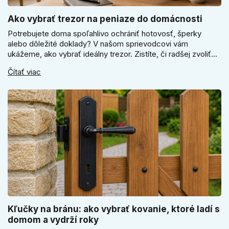
Ako vybrať trezor na peniaze do domácnosti
Potrebujete doma spoľahlivo ochrániť hotovosť, šperky
alebo dôležité doklady? V našom sprievodcovi vám
ukážeme, ako vybrať ideálny trezor. Zistíte, či radšej zvoliť
elektronický alebo mechanický zámok, a prečo je absolútne
Čítať viac
kľúčové jeho správne ukotvenie.
Kľučky na bránu: ako vybrať kovanie, ktoré ladí s
domom a vydrží roky