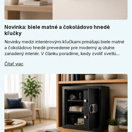
Novinka: biele matné a čokoládovo hnedé
kľučky
Novinky medzi interiérovými kľučkami prinášajú biele matné
a čokoládovo hnedé prevedenie pre moderný aj útulne
zariadený interiér. V článku poradíme, kedy zvoliť svetlú
Super SLIM kľučku, kedy čokoládovo hnedý Slim model a
Čítať viac
ako vyberať medzi okrúhlym a štvorcovým štítom. Nové
odtiene pomôžu zladiť dvere s interiérom.