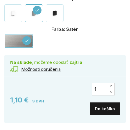
check
Farba: Satén
Satén
check
Na sklade
, môžeme odoslať
zajtra
Možnosti doručenia
1,10 €
S DPH
Do košíka