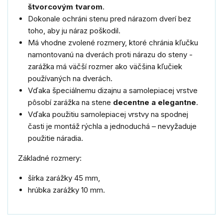
štvorcovým tvarom
.
Dokonale ochráni stenu pred nárazom dverí bez
toho, aby ju náraz poškodil.
Má vhodne zvolené rozmery, ktoré chránia kľučku
namontovanú na dverách proti nárazu do steny -
zarážka má väčší rozmer ako väčšina kľučiek
používaných na dverách.
Vďaka špeciálnemu dizajnu a samolepiacej vrstve
pôsobí zarážka na stene
decentne a elegantne
.
Vďaka použitiu samolepiacej vrstvy na spodnej
časti je montáž rýchla a jednoduchá – nevyžaduje
použitie náradia.
Základné rozmery:
šírka zarážky 45 mm,
hrúbka zarážky 10 mm.