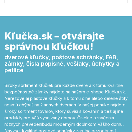
Kľučka.sk – otvárajte
správnou kľučkou!
dverové kľučky, poštové schránky, FAB,
zámky, čísla popisné, vešiaky, úchytky a
petlice
Široký sortiment kľučiek pre každé dvere a k tomu kvalitné
bezpečnostné zámky nájdete na našom e-shope Kľučka.sk.
Nerezové aj plastové kľučky a k tomu dlhé alebo delené štíty
nesmú chýbať na žiadnych dverách. V našej ponuke nájdete
široký sortiment tovarov, ktorý súvisí s kovaním a tiež aj iné
produkty pre Váš vysnívaný domov. Číselné označenia
rôznych prevedeníbudú moderným doplnkom Vášho domu.
Navyše, kvalitné poštové schránky zaručia bezpečnosť