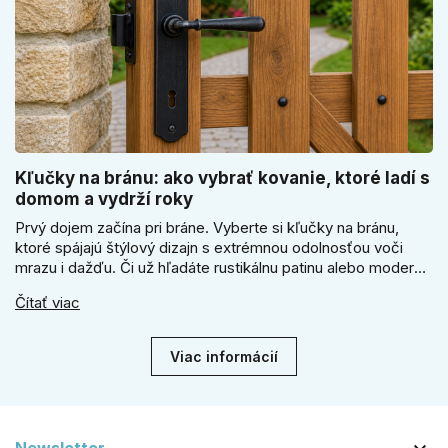
Kľučky na bránu: ako vybrať kovanie, ktoré ladí s
domom a vydrží roky
Prvý dojem začína pri bráne. Vyberte si kľučky na bránu,
ktoré spájajú štýlový dizajn s extrémnou odolnosťou voči
mrazu i dažďu. Či už hľadáte rustikálnu patinu alebo moderné
línie, naše kované kovanie s práškovým lakom nehrdzavie a
Čítať viac
vydrží roky. Zabezpečte svoj vstup kvalitou, ktorá prežije
dekády. Objavte našu ponuku a vyberte si tú pravú!
Viac informácií