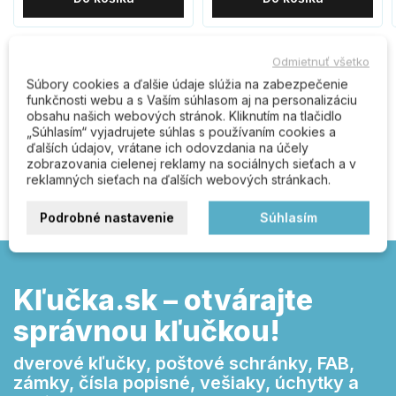
Odmietnuť všetko
Komentáre (0)
Súbory cookies a ďalšie údaje slúžia na zabezpečenie
funkčnosti webu a s Vaším súhlasom aj na personalizáciu
obsahu našich webových stránok. Kliknutím na tlačidlo
„Súhlasím“ vyjadrujete súhlas s používaním cookies a
ďalších údajov, vrátane ich odovzdania na účely
Buďte prvý kto napíše recenziu
zobrazovania cielenej reklamy na sociálnych sieťach a v
reklamných sieťach na ďalších webových stránkach.
Podrobné nastavenie
Súhlasím
Kľučka.sk – otvárajte
správnou kľučkou!
dverové kľučky, poštové schránky, FAB,
zámky, čísla popisné, vešiaky, úchytky a