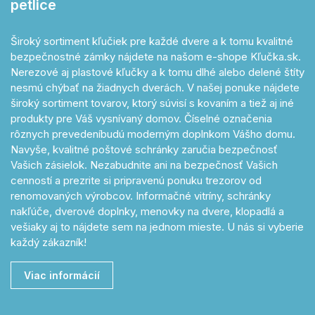
petlice
Široký sortiment kľučiek pre každé dvere a k tomu kvalitné
bezpečnostné zámky nájdete na našom e-shope Kľučka.sk.
Nerezové aj plastové kľučky a k tomu dlhé alebo delené štíty
nesmú chýbať na žiadnych dverách. V našej ponuke nájdete
široký sortiment tovarov, ktorý súvisí s kovaním a tiež aj iné
produkty pre Váš vysnívaný domov. Číselné označenia
rôznych prevedeníbudú moderným doplnkom Vášho domu.
Navyše, kvalitné poštové schránky zaručia bezpečnosť
Vašich zásielok. Nezabudnite ani na bezpečnosť Vašich
cenností a prezrite si pripravenú ponuku trezorov od
renomovaných výrobcov. Informačné vitríny, schránky
nakľúče, dverové doplnky, menovky na dvere, klopadlá a
vešiaky aj to nájdete sem na jednom mieste. U nás si vyberie
každý zákazník!
Viac informácií