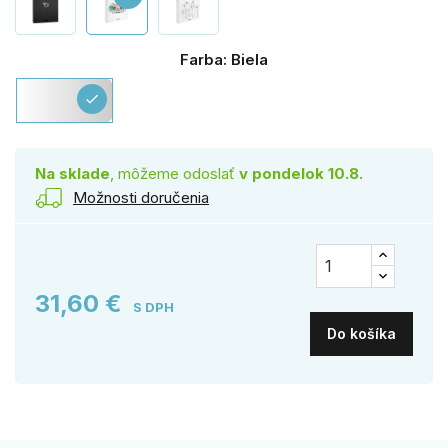
Farba: Biela
Biela
check
Na sklade
, môžeme odoslať
v pondelok 10.8.
Možnosti doručenia
31,60 €
S DPH
Do košíka