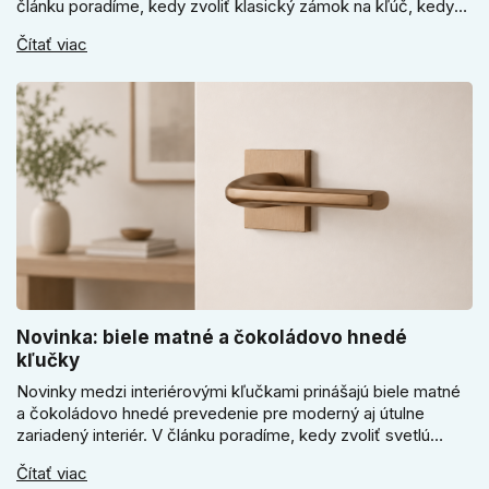
článku poradíme, kedy zvoliť klasický zámok na kľúč, kedy
kódový visiaci zámok, kedy vodeodolné prevedenie a prečo
Čítať viac
sa pri bránke, pivnici alebo záhradnom domčeku neoplatí
riadiť len cenou, vzhľadom alebo veľkosťou.
Novinka: biele matné a čokoládovo hnedé
kľučky
Novinky medzi interiérovými kľučkami prinášajú biele matné
a čokoládovo hnedé prevedenie pre moderný aj útulne
zariadený interiér. V článku poradíme, kedy zvoliť svetlú
Super SLIM kľučku, kedy čokoládovo hnedý Slim model a
Čítať viac
ako vyberať medzi okrúhlym a štvorcovým štítom. Nové