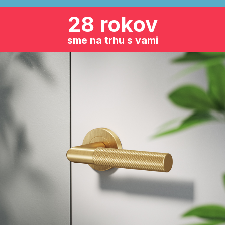
28 rokov
sme na trhu s vami