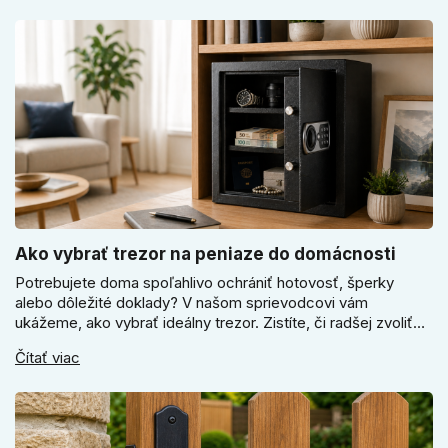
odtiene pomôžu zladiť dvere s interiérom.
Ako vybrať trezor na peniaze do domácnosti
Potrebujete doma spoľahlivo ochrániť hotovosť, šperky
alebo dôležité doklady? V našom sprievodcovi vám
ukážeme, ako vybrať ideálny trezor. Zistíte, či radšej zvoliť
elektronický alebo mechanický zámok, a prečo je absolútne
Čítať viac
kľúčové jeho správne ukotvenie.