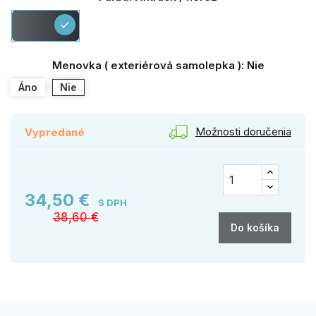
Antracit
check
/
nerez
Menovka ( exteriérová samolepka ): Nie
Áno
Nie
Možnosti doručenia
Vypredané
34,50 €
S DPH
38,60 €
Do košíka