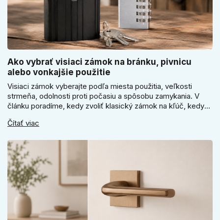
Ako vybrať visiaci zámok na bránku, pivnicu
alebo vonkajšie použitie
Visiaci zámok vyberajte podľa miesta použitia, veľkosti
strmeňa, odolnosti proti počasiu a spôsobu zamykania. V
článku poradíme, kedy zvoliť klasický zámok na kľúč, kedy
kódový visiaci zámok, kedy vodeodolné prevedenie a prečo
Čítať viac
sa pri bránke, pivnici alebo záhradnom domčeku neoplatí
riadiť len cenou, vzhľadom alebo veľkosťou.