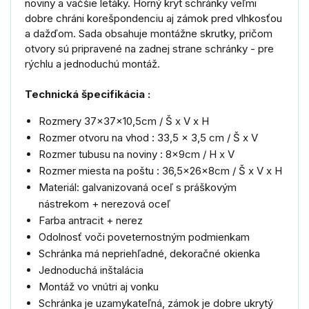
noviny a väčšie letáky. Horný kryt schránky veľmi
dobre chráni korešpondenciu aj zámok pred vlhkosťou
a dažďom. Sada obsahuje montážne skrutky, pričom
otvory sú pripravené na zadnej strane schránky - pre
rýchlu a jednoduchú montáž.
Technická špecifikácia :
Rozmery 37x37x10,5cm / Š x V x H
Rozmer otvoru na vhod : 33,5 x 3,5 cm / Š x V
Rozmer tubusu na noviny : 8x9cm / H x V
Rozmer miesta na poštu : 36,5x26x8cm / Š x V x H
Materiál: galvanizovaná oceľ s práškovým
nástrekom + nerezová oceľ
Farba antracit + nerez
Odolnosť voči poveternostným podmienkam
Schránka má nepriehľadné, dekoračné okienka
Jednoduchá inštalácia
Montáž vo vnútri aj vonku
Schránka je uzamykateľná, zámok je dobre ukrytý