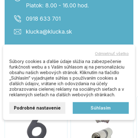
Piatok: 8.00 - 16.00 hod.
0918 633 701
klucka@klucka.sk
Odmietnuť všetko
Súbory cookies a ďalšie údaje slúžia na zabezpečenie
funkčnosti webu a s Vaším súhlasom aj na personalizáciu
Zákazníci, ktorí kúpili tento
obsahu našich webových stránok. Kliknutím na tlačidlo
„Súhlasím“ vyjadrujete súhlas s používaním cookies a
produkt, kúpili tiež:
ďalších údajov, vrátane ich odovzdania na účely
zobrazovania cielenej reklamy na sociálnych sieťach a v
reklamných sieťach na ďalších webových stránkach.
Podrobné nastavenie
Súhlasím