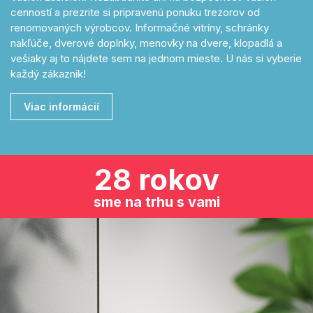
cenností a prezrite si pripravenú ponuku trezorov od
renomovaných výrobcov. Informačné vitríny, schránky
nakľúče, dverové doplnky, menovky na dvere, klopadlá a
vešiaky aj to nájdete sem na jednom mieste. U nás si vyberie
každý zákazník!
Viac informácií
28 rokov
sme na trhu s vami