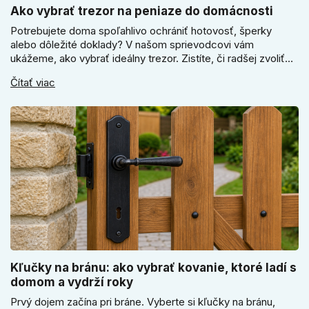
Ako vybrať trezor na peniaze do domácnosti
Potrebujete doma spoľahlivo ochrániť hotovosť, šperky
alebo dôležité doklady? V našom sprievodcovi vám
ukážeme, ako vybrať ideálny trezor. Zistíte, či radšej zvoliť
elektronický alebo mechanický zámok, a prečo je absolútne
Čítať viac
kľúčové jeho správne ukotvenie.
Kľučky na bránu: ako vybrať kovanie, ktoré ladí s
domom a vydrží roky
Prvý dojem začína pri bráne. Vyberte si kľučky na bránu,