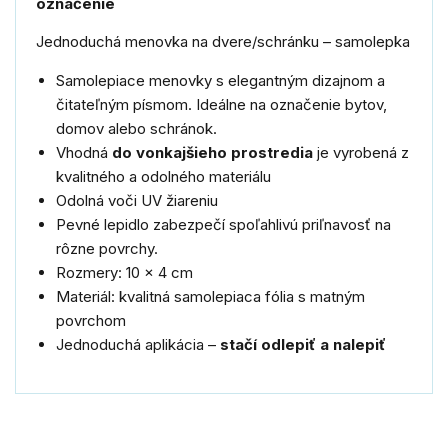
označenie
Jednoduchá menovka na dvere/schránku – samolepka
Samolepiace menovky s elegantným dizajnom a
čitateľným písmom. Ideálne na označenie bytov,
domov alebo schránok.
Vhodná
do vonkajšieho prostredia
je vyrobená z
kvalitného a odolného materiálu
Odolná voči UV žiareniu
Pevné lepidlo zabezpečí spoľahlivú priľnavosť na
rôzne povrchy.
Rozmery: 10 × 4 cm
Materiál: kvalitná samolepiaca fólia s matným
povrchom
Jednoduchá aplikácia –
stačí odlepiť a nalepiť