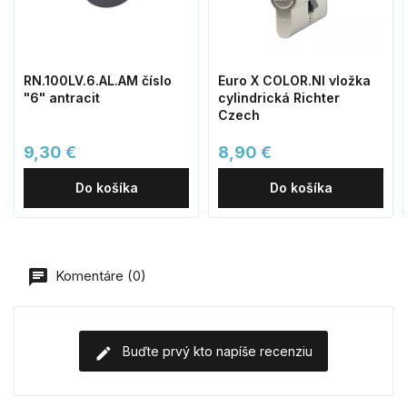
RN.100LV.6.AL.AM číslo
Euro X COLOR.NI vložka
"6" antracit
cylindrická Richter
Czech
9,30 €
8,90 €
Do košíka
Do košíka
Komentáre (0)
Buďte prvý kto napíše recenziu