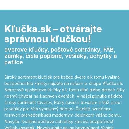
Kľučka.sk – otvárajte
správnou kľučkou!
dverové kľučky, poštové schránky, FAB,
zámky, čísla popisné, vešiaky, úchytky a
petlice
Široký sortiment kľučiek pre každé dvere a k tomu kvalitné
bezpečnostné zámky nájdete na našom e-shope Kľučka.sk.
Nerezové aj plastové kľučky a k tomu dlhé alebo delené štíty
nesmú chýbať na žiadnych dverách. V našej ponuke nájdete
široký sortiment tovarov, ktorý súvisí s kovaním a tiež aj iné
produkty pre Váš vysnívaný domov. Číselné označenia
rôznych prevedeníbudú moderným doplnkom Vášho domu.
Navyše, kvalitné poštové schránky zaručia bezpečnosť
Vašich zásielok. Nezabudnite ani na bezpečnosť Vašich