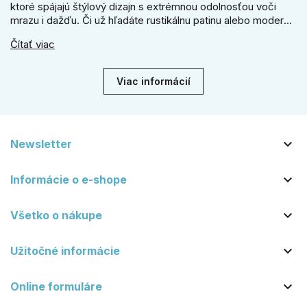
ktoré spájajú štýlový dizajn s extrémnou odolnosťou voči
mrazu i dažďu. Či už hľadáte rustikálnu patinu alebo moderné
línie, naše kované kovanie s práškovým lakom nehrdzavie a
Čítať viac
vydrží roky. Zabezpečte svoj vstup kvalitou, ktorá prežije
dekády. Objavte našu ponuku a vyberte si tú pravú!
Viac informácií

Newsletter

Informácie o e-shope

Všetko o nákupe

Užitočné informácie

Online formuláre