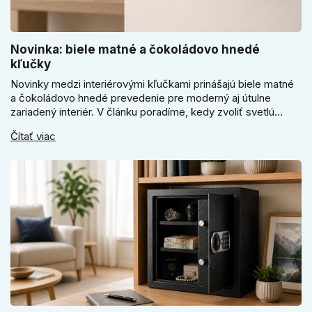
Novinka: biele matné a čokoládovo hnedé
kľučky
Novinky medzi interiérovými kľučkami prinášajú biele matné
a čokoládovo hnedé prevedenie pre moderný aj útulne
zariadený interiér. V článku poradíme, kedy zvoliť svetlú
Super SLIM kľučku, kedy čokoládovo hnedý Slim model a
Čítať viac
ako vyberať medzi okrúhlym a štvorcovým štítom. Nové
odtiene pomôžu zladiť dvere s interiérom.