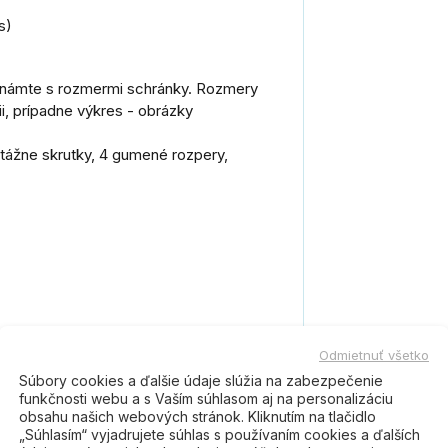
s)
známte s rozmermi schránky. Rozmery
i, prípadne výkres - obrázky
ntážne skrutky, 4 gumené rozpery,
 získať aj
samolepiacu menovku
s
Odmietnuť všetko
– pre praktické a prehľadné
Súbory cookies a ďalšie údaje slúžia na zabezpečenie
funkčnosti webu a s Vaším súhlasom aj na personalizáciu
obsahu našich webových stránok. Kliknutím na tlačidlo
samolepka
„Súhlasím“ vyjadrujete súhlas s používaním cookies a ďalších