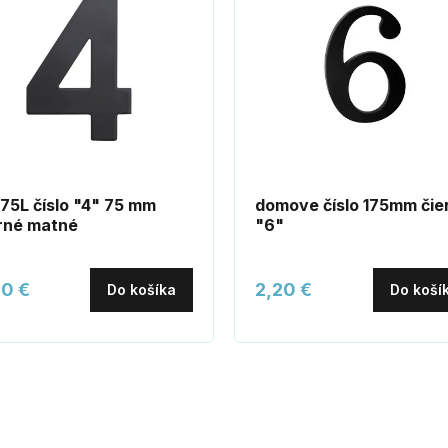
75L číslo "4" 75 mm
domove číslo 175mm čie
rné matné
"6"
80 €
2,20 €
Do košíka
Do koší