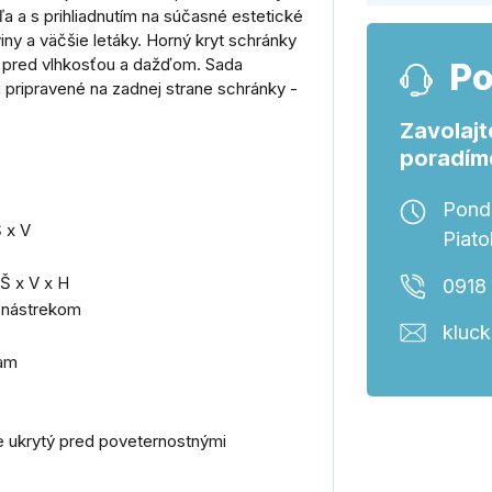
ľa a s prihliadnutím na súčasné estetické
iny a väčšie letáky. Horný kryt schránky
 pred vlhkosťou a dažďom. Sada
Po
 pripravené na zadnej strane schránky -
Zavolajt
poradím
Ponde
 x V
Piato
Š x V x H
0918
m nástrekom
kluc
kam
e ukrytý pred poveternostnými