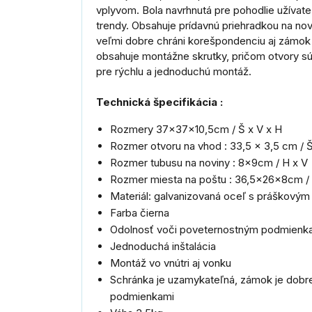
vplyvom. Bola navrhnutá pre pohodlie užívate
trendy. Obsahuje prídavnú priehradkou na nov
veľmi dobre chráni korešpondenciu aj zámok
obsahuje montážne skrutky, pričom otvory sú
pre rýchlu a jednoduchú montáž.
Technická špecifikácia :
Rozmery 37x37x10,5cm / Š x V x H
Rozmer otvoru na vhod : 33,5 x 3,5 cm / Š
Rozmer tubusu na noviny : 8x9cm / H x V
Rozmer miesta na poštu : 36,5x26x8cm / 
Materiál: galvanizovaná oceľ s práškový
Farba čierna
Odolnosť voči poveternostným podmien
Jednoduchá inštalácia
Montáž vo vnútri aj vonku
Schránka je uzamykateľná, zámok je dobr
podmienkami