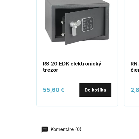
RS.20.EDK elektronický
RN.
trezor
čie
55,60 €
2,
Do košíka
Komentáre (0)