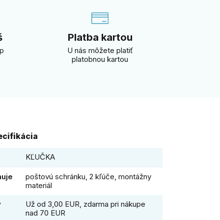
š
Platba kartou
úp
U nás môžete platiť
platobnou kartou
cifikácia
KĽUČKA
huje
poštovú schránku, 2 kľúče, montážny
materiál
y
Už od 3,00 EUR, zdarma pri nákupe
nad 70 EUR