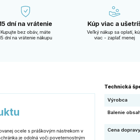
15 dní na vrátenie
Kúp viac a ušetrí
Kupujte bez obáv, máte
Veľký nákup sa oplatí, k
15 dní na vrátenie nákupu
viac - zaplať menej
Technická špe
Výrobca
uktu
Balenie obsa
Cena doprav
kovanej ocele s práškovým nástrekom v
 schránka je odolná voči poveternostným