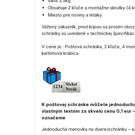
Váha 3,5kg
Obsahuje 2 kľúče a montážne skrutky (4 k
Miesto pre noviny a letáky
Vážený zákazník, pred kúpou sa prosím obo
schránky sú uvedené v technickej špecifikáci
V cene je : Poštová schránka, 2 kľúče, 4 mo
kartónová krabica
K poštovej schránke môžete jednoducho
vlastným textom za skvelú cenu 0,1 eur 
označenie
Jednoduchá menovka na dvere/schránku – 