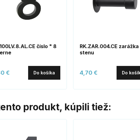
100LV.8.AL.CE číslo " 8
RK.ZAR.004.CE zarážka
ierne
stenu
30 €
4,70 €
Do košíka
Do koší
tento produkt, kúpili tiež: