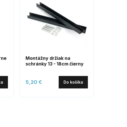
rne
Montážny držiak na
IGOR veš
schránky 13 - 18cm čierny
5,20 €
8,30 €
ka
Do košíka