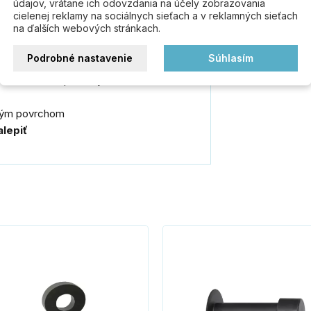
údajov, vrátane ich odovzdania na účely zobrazovania
nom a čitateľným písmom. Ideálne na
cielenej reklamy na sociálnych sieťach a v reklamných sieťach
na ďalších webových stránkach.
yrobená z kvalitného a odolného materiálu
Podrobné nastavenie
Súhlasím
vosť na rôzne povrchy.
atným povrchom
alepiť