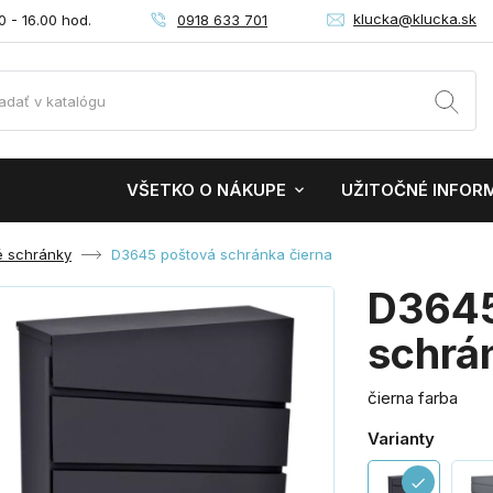
klucka@klucka.sk
0918 633 701
0 - 16.00 hod.
VŠETKO O NÁKUPE
UŽITOČNÉ INFOR
 schránky
D3645 poštová schránka čierna
D3645
schrá
čierna farba
Varianty
check