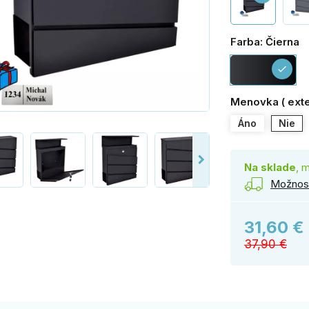
Farba: Čierna
Či
check
Menovka ( exte
Áno
Nie
Na sklade
, 
Možnost
31,60 €
37,90 €