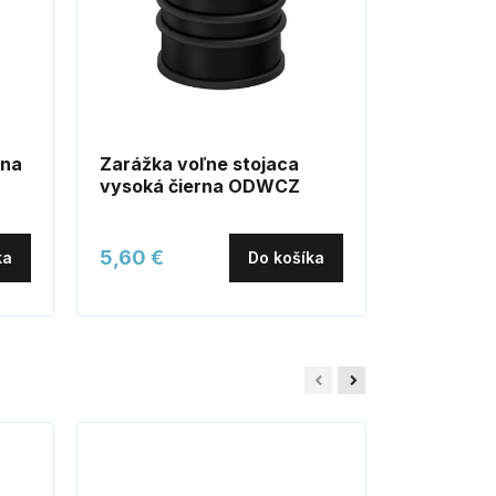
 na
Zarážka voľne stojaca
ERGO Lin
vysoká čierna ODWCZ
dvere čie
5,60 €
12,30 €
ka
Do košíka