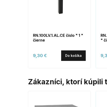
RN.100LV.1.AL.CE číslo " 1 "
RN.
čierne
" č
9,30 €
9,
Do košíka
Zákazníci, ktorí kúpili 