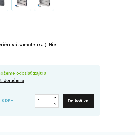
erna
riérová samolepka ): Nie
môžeme odoslať
zajtra
i doručenia
S DPH
Do košíka