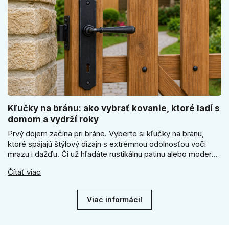
Kľučky na bránu: ako vybrať kovanie, ktoré ladí s
domom a vydrží roky
Prvý dojem začína pri bráne. Vyberte si kľučky na bránu,
ktoré spájajú štýlový dizajn s extrémnou odolnosťou voči
mrazu i dažďu. Či už hľadáte rustikálnu patinu alebo moderné
línie, naše kované kovanie s práškovým lakom nehrdzavie a
Čítať viac
vydrží roky. Zabezpečte svoj vstup kvalitou, ktorá prežije
dekády. Objavte našu ponuku a vyberte si tú pravú!
Viac informácií