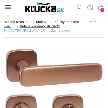
0
Úvodná stránka
Kľučky
Kľučky na dvere
Podľa
tvaru
Delené - hranatý štít SADY
RK.C6.STROMBOLI.WC.MDT kľučka na dvere