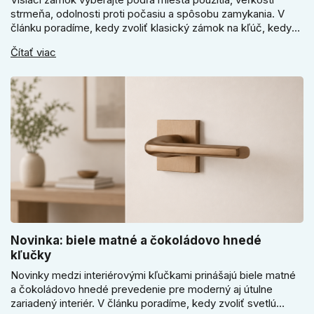
strmeňa, odolnosti proti počasiu a spôsobu zamykania. V
článku poradíme, kedy zvoliť klasický zámok na kľúč, kedy
kódový visiaci zámok, kedy vodeodolné prevedenie a prečo
Čítať viac
sa pri bránke, pivnici alebo záhradnom domčeku neoplatí
riadiť len cenou, vzhľadom alebo veľkosťou.
Novinka: biele matné a čokoládovo hnedé
kľučky
Novinky medzi interiérovými kľučkami prinášajú biele matné
a čokoládovo hnedé prevedenie pre moderný aj útulne
zariadený interiér. V článku poradíme, kedy zvoliť svetlú