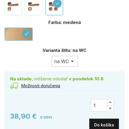
check
Farba: medená
medená
check
Varianta štítu: na WC
Na sklade
, môžeme odoslať
v pondelok 10.8.
Možnosti doručenia
38,90 €
S DPH
Do košíka