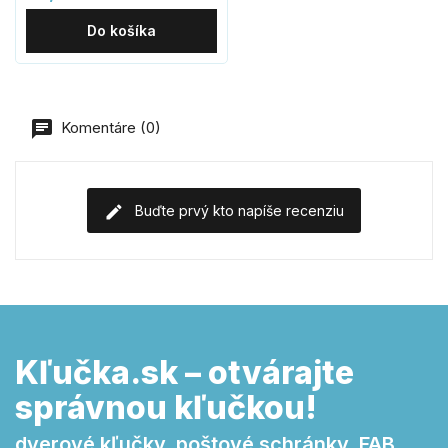
Do košíka
Komentáre (0)
Buďte prvý kto napíše recenziu
Kľučka.sk – otvárajte
správnou kľučkou!
dverové kľučky, poštové schránky, FAB,