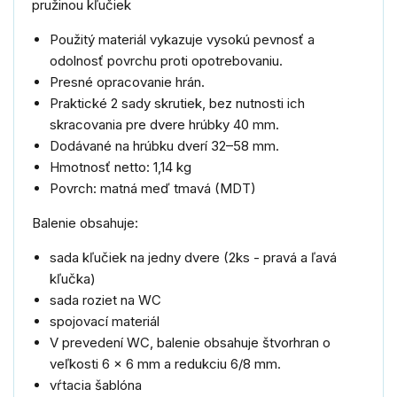
pružinou kľučiek
Použitý materiál vykazuje vysokú pevnosť a
odolnosť povrchu proti opotrebovaniu.
Presné opracovanie hrán.
Praktické 2 sady skrutiek, bez nutnosti ich
skracovania pre dvere hrúbky 40 mm.
Dodávané na hrúbku dverí 32–58 mm.
Hmotnosť netto: 1,14 kg
Povrch: matná meď tmavá (MDT)
Balenie obsahuje:
sada kľučiek na jedny dvere (2ks - pravá a ľavá
kľučka)
sada roziet na WC
spojovací materiál
V prevedení WC, balenie obsahuje štvorhran o
veľkosti 6 x 6 mm a redukciu 6/8 mm.
vŕtacia šablóna