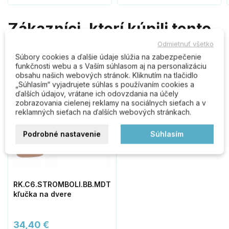
Zákazníci, ktorí kúpili tento
produkt, kúpili tiež:
Odmietnuť všetko
Súbory cookies a ďalšie údaje slúžia na zabezpečenie
funkčnosti webu a s Vaším súhlasom aj na personalizáciu
obsahu našich webových stránok. Kliknutím na tlačidlo
„Súhlasím“ vyjadrujete súhlas s používaním cookies a
ďalších údajov, vrátane ich odovzdania na účely
zobrazovania cielenej reklamy na sociálnych sieťach a v
reklamných sieťach na ďalších webových stránkach.
Podrobné nastavenie
Súhlasím
RK.C6.STROMBOLI.BB.MDT
kľučka na dvere
34,40 €