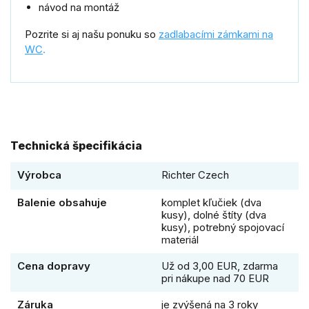
návod na montáž
Pozrite si aj našu ponuku so
zadlabacími zámkami na
WC
.
Technická špecifikácia
Výrobca
Richter Czech
Balenie obsahuje
komplet kľučiek (dva
kusy), dolné štíty (dva
kusy), potrebný spojovací
materiál
Cena dopravy
Už od 3,00 EUR, zdarma
pri nákupe nad 70 EUR
Záruka
je zvýšená na 3 roky