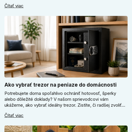
Super SLIM kľučku, kedy čokoládovo hnedý Slim model a
Čítať viac
ako vyberať medzi okrúhlym a štvorcovým štítom. Nové
odtiene pomôžu zladiť dvere s interiérom.
Ako vybrať trezor na peniaze do domácnosti
Potrebujete doma spoľahlivo ochrániť hotovosť, šperky
alebo dôležité doklady? V našom sprievodcovi vám
ukážeme, ako vybrať ideálny trezor. Zistíte, či radšej zvoliť
elektronický alebo mechanický zámok, a prečo je absolútne
Čítať viac
kľúčové jeho správne ukotvenie.