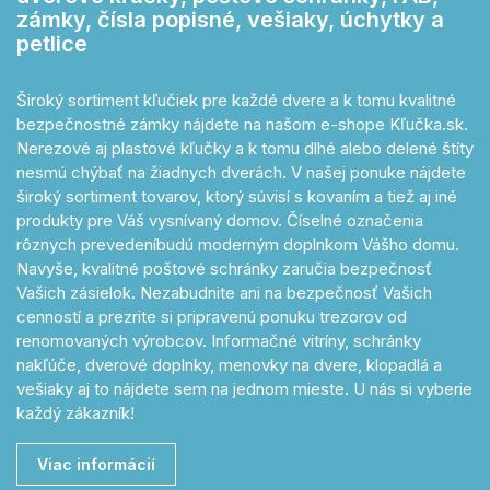
zámky, čísla popisné, vešiaky, úchytky a
petlice
Široký sortiment kľučiek pre každé dvere a k tomu kvalitné
bezpečnostné zámky nájdete na našom e-shope Kľučka.sk.
Nerezové aj plastové kľučky a k tomu dlhé alebo delené štíty
nesmú chýbať na žiadnych dverách. V našej ponuke nájdete
široký sortiment tovarov, ktorý súvisí s kovaním a tiež aj iné
produkty pre Váš vysnívaný domov. Číselné označenia
rôznych prevedeníbudú moderným doplnkom Vášho domu.
Navyše, kvalitné poštové schránky zaručia bezpečnosť
Vašich zásielok. Nezabudnite ani na bezpečnosť Vašich
cenností a prezrite si pripravenú ponuku trezorov od
renomovaných výrobcov. Informačné vitríny, schránky
nakľúče, dverové doplnky, menovky na dvere, klopadlá a
vešiaky aj to nájdete sem na jednom mieste. U nás si vyberie
každý zákazník!
Viac informácií