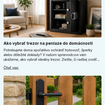
Ako vybrať trezor na peniaze do domácnosti
Potrebujete doma spoľahlivo ochrániť hotovosť, šperky
alebo dôležité doklady? V našom sprievodcovi vám
ukážeme, ako vybrať ideálny trezor. Zistíte, či radšej zvoliť
elektronický alebo mechanický zámok, a prečo je absolútne
Čítať viac
kľúčové jeho správne ukotvenie.