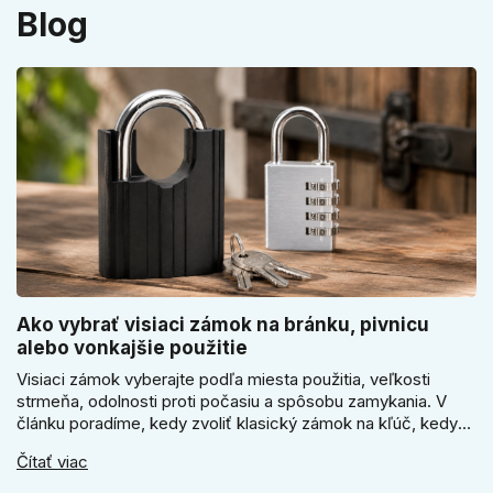
Blog
Ako vybrať visiaci zámok na bránku, pivnicu
alebo vonkajšie použitie
Visiaci zámok vyberajte podľa miesta použitia, veľkosti
strmeňa, odolnosti proti počasiu a spôsobu zamykania. V
článku poradíme, kedy zvoliť klasický zámok na kľúč, kedy
kódový visiaci zámok, kedy vodeodolné prevedenie a prečo
Čítať viac
sa pri bránke, pivnici alebo záhradnom domčeku neoplatí
riadiť len cenou, vzhľadom alebo veľkosťou.