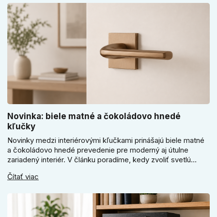
Novinka: biele matné a čokoládovo hnedé
kľučky
Novinky medzi interiérovými kľučkami prinášajú biele matné
a čokoládovo hnedé prevedenie pre moderný aj útulne
zariadený interiér. V článku poradíme, kedy zvoliť svetlú
Super SLIM kľučku, kedy čokoládovo hnedý Slim model a
Čítať viac
ako vyberať medzi okrúhlym a štvorcovým štítom. Nové
odtiene pomôžu zladiť dvere s interiérom.