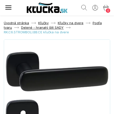
0
Úvodná stránka
Kľučky
Kľučky na dvere
Podľa
tvaru
Delené - hranatý štít SADY
RK.C6.STROMBOLI.BB.CE kľučka na dvere