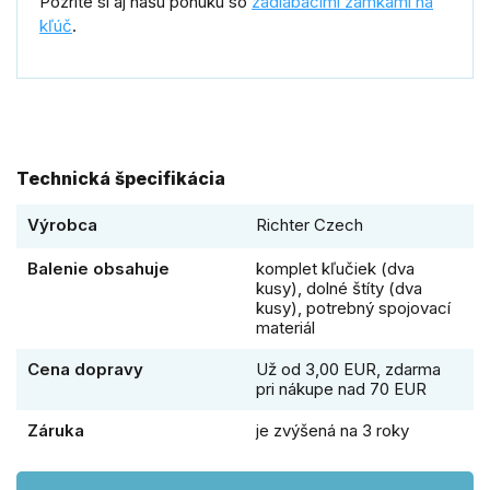
Pozrite si aj našu ponuku so
zadlabacími zámkami na
kľúč
.
Technická špecifikácia
Výrobca
Richter Czech
Balenie obsahuje
komplet kľučiek (dva
kusy), dolné štíty (dva
kusy), potrebný spojovací
materiál
Cena dopravy
Už od 3,00 EUR, zdarma
pri nákupe nad 70 EUR
Záruka
je zvýšená na 3 roky