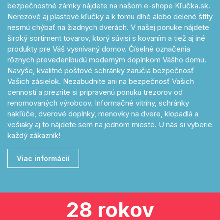
bezpečnostné zámky nájdete na našom e-shope Kľučka.sk.
Nerezové aj plastové kľučky a k tomu dlhé alebo delené štíty
nesmú chýbať na žiadnych dverách. V našej ponuke nájdete
široký sortiment tovarov, ktorý súvisí s kovaním a tiež aj iné
produkty pre Váš vysnívaný domov. Číselné označenia
rôznych prevedeníbudú moderným doplnkom Vášho domu.
Navyše, kvalitné poštové schránky zaručia bezpečnosť
Vašich zásielok. Nezabudnite ani na bezpečnosť Vašich
cenností a prezrite si pripravenú ponuku trezorov od
renomovaných výrobcov. Informačné vitríny, schránky
nakľúče, dverové doplnky, menovky na dvere, klopadlá a
vešiaky aj to nájdete sem na jednom mieste. U nás si vyberie
každý zákazník!
Viac informácií
28 rokov