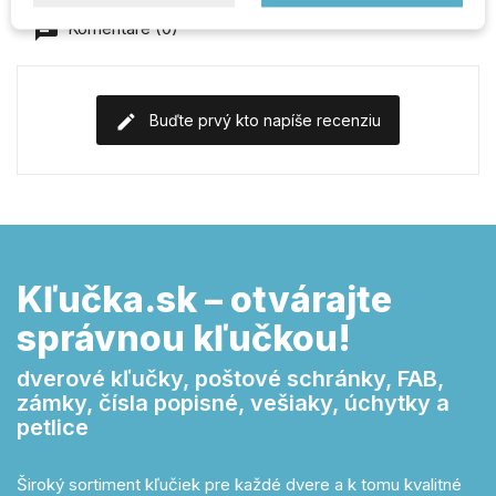
Komentáre (0)
Buďte prvý kto napíše recenziu
Kľučka.sk – otvárajte
správnou kľučkou!
dverové kľučky, poštové schránky, FAB,
zámky, čísla popisné, vešiaky, úchytky a
petlice
Široký sortiment kľučiek pre každé dvere a k tomu kvalitné