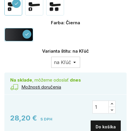
check
Farba: Čierna
Čierna
check
Varianta štítu: na Kľúč
Na sklade
, môžeme odoslať
dnes
Možnosti doručenia
28,20 €
S DPH
Do košíka