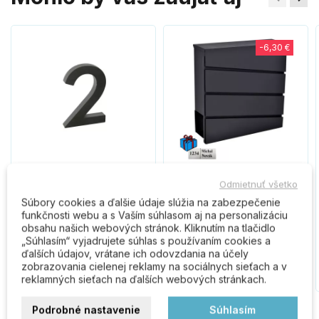
-6,30 €
RN.100LV.2.AL.CE číslo " 2
D3645 poštová schránka
Odmietnuť všetko
" čierne
čierna
Súbory cookies a ďalšie údaje slúžia na zabezpečenie
funkčnosti webu a s Vaším súhlasom aj na personalizáciu
obsahu našich webových stránok. Kliknutím na tlačidlo
9,30 €
31,60 €
37,90 €
„Súhlasím“ vyjadrujete súhlas s používaním cookies a
ďalších údajov, vrátane ich odovzdania na účely
zobrazovania cielenej reklamy na sociálnych sieťach a v
Do košíka
Do košíka
reklamných sieťach na ďalších webových stránkach.
Podrobné nastavenie
Súhlasím