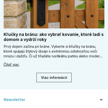
Kľučky na bránu: ako vybrať kovanie, ktoré ladí s
domom a vydrží roky
Prvý dojem začína pri bráne. Vyberte si kľučky na bránu,
ktoré spájajú štýlový dizajn s extrémnou odolnosťou voči
mrazu i dažďu. Či už hľadáte rustikálnu patinu alebo moderné
línie, naše kované kovanie s práškovým lakom nehrdzavie a
Čítať viac
vydrží roky. Zabezpečte svoj vstup kvalitou, ktorá prežije
dekády. Objavte našu ponuku a vyberte si tú pravú!
Viac informácií

Newsletter