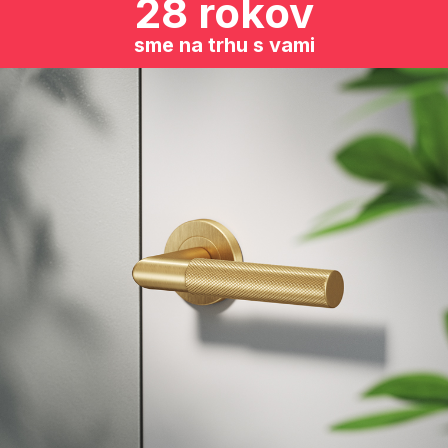
28 rokov
sme na trhu s vami