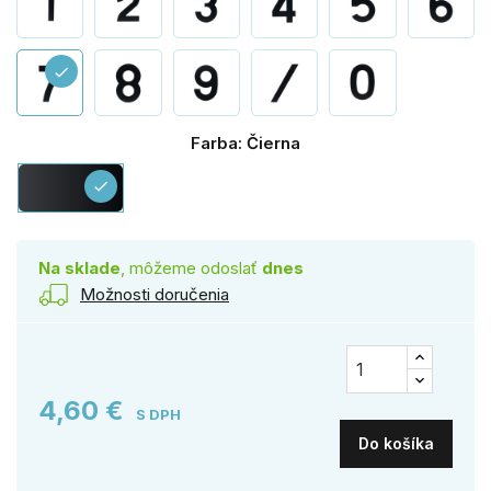
check
Farba: Čierna
Čierna
check
Na sklade
, môžeme odoslať
dnes
Možnosti doručenia
4,60 €
S DPH
Do košíka