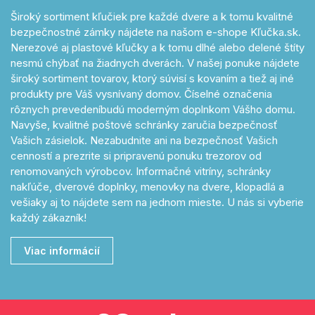
Široký sortiment kľučiek pre každé dvere a k tomu kvalitné
bezpečnostné zámky nájdete na našom e-shope Kľučka.sk.
Nerezové aj plastové kľučky a k tomu dlhé alebo delené štíty
nesmú chýbať na žiadnych dverách. V našej ponuke nájdete
široký sortiment tovarov, ktorý súvisí s kovaním a tiež aj iné
produkty pre Váš vysnívaný domov. Číselné označenia
rôznych prevedeníbudú moderným doplnkom Vášho domu.
Navyše, kvalitné poštové schránky zaručia bezpečnosť
Vašich zásielok. Nezabudnite ani na bezpečnosť Vašich
cenností a prezrite si pripravenú ponuku trezorov od
renomovaných výrobcov. Informačné vitríny, schránky
nakľúče, dverové doplnky, menovky na dvere, klopadlá a
vešiaky aj to nájdete sem na jednom mieste. U nás si vyberie
každý zákazník!
Viac informácií