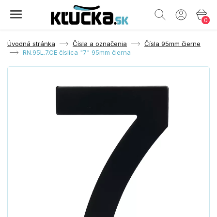
0
Úvodná stránka
Čísla a označenia
Čísla 95mm čierne
RN.95L.7.CE číslica "7" 95mm čierna