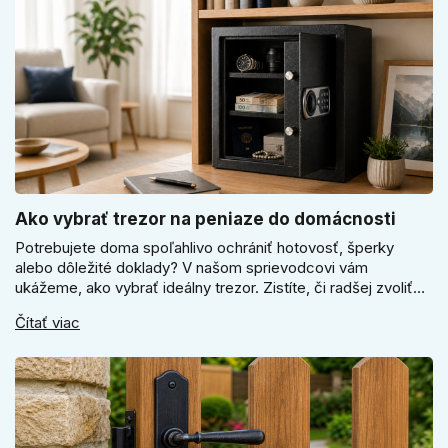
Ako vybrať trezor na peniaze do domácnosti
Potrebujete doma spoľahlivo ochrániť hotovosť, šperky
alebo dôležité doklady? V našom sprievodcovi vám
ukážeme, ako vybrať ideálny trezor. Zistíte, či radšej zvoliť
elektronický alebo mechanický zámok, a prečo je absolútne
Čítať viac
kľúčové jeho správne ukotvenie.