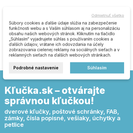
Odmietnuť všetko
Komentáre (0)
Súbory cookies a ďalšie údaje slúžia na zabezpečenie
funkčnosti webu a s Vaším súhlasom aj na personalizáciu
obsahu našich webových stránok. Kliknutím na tlačidlo
„Súhlasím“ vyjadrujete súhlas s používaním cookies a
Buďte prvý kto napíše recenziu
ďalších údajov, vrátane ich odovzdania na účely
zobrazovania cielenej reklamy na sociálnych sieťach a v
reklamných sieťach na ďalších webových stránkach.
Podrobné nastavenie
Súhlasím
Kľučka.sk – otvárajte
správnou kľučkou!
dverové kľučky, poštové schránky, FAB,
zámky, čísla popisné, vešiaky, úchytky a
petlice