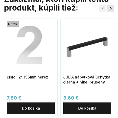
produkt, kúpili tiež:
Nerez
číslo "2" 155mm nerez
JÚLIA nábytková úchytka
čierna + nikel brúsený
7,80 €
3,60 €
Do košíka
Do košíka