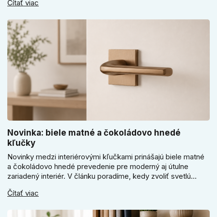
Čítať viac
sa pri bránke, pivnici alebo záhradnom domčeku neoplatí
riadiť len cenou, vzhľadom alebo veľkosťou.
Novinka: biele matné a čokoládovo hnedé
kľučky
Novinky medzi interiérovými kľučkami prinášajú biele matné
a čokoládovo hnedé prevedenie pre moderný aj útulne
zariadený interiér. V článku poradíme, kedy zvoliť svetlú
Super SLIM kľučku, kedy čokoládovo hnedý Slim model a
Čítať viac
ako vyberať medzi okrúhlym a štvorcovým štítom. Nové
odtiene pomôžu zladiť dvere s interiérom.