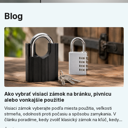
Blog
Ako vybrať visiaci zámok na bránku, pivnicu
alebo vonkajšie použitie
Visiaci zámok vyberajte podľa miesta použitia, veľkosti
strmeňa, odolnosti proti počasiu a spôsobu zamykania. V
článku poradíme, kedy zvoliť klasický zámok na kľúč, kedy
kódový visiaci zámok, kedy vodeodolné prevedenie a prečo