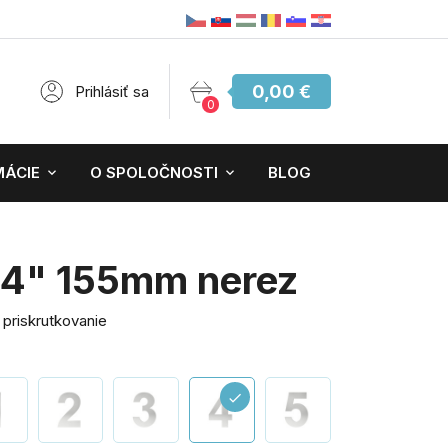
0,00 €
Prihlásiť sa
0
MÁCIE
O SPOLOČNOSTI
BLOG
 "4" 155mm nerez
 priskrutkovanie
check