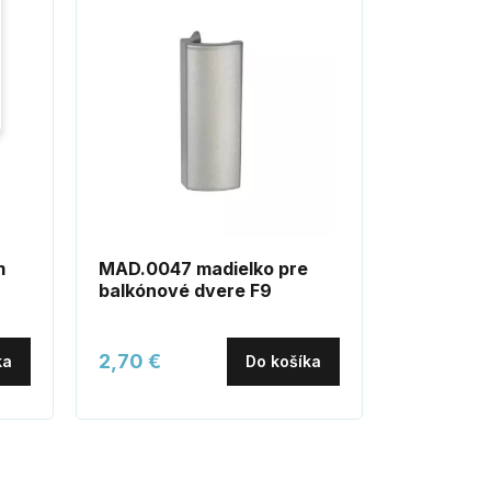
m
MAD.0047 madielko pre
LUX16 sc
balkónové dvere F9
2,70 €
32,50 €
ka
Do košíka