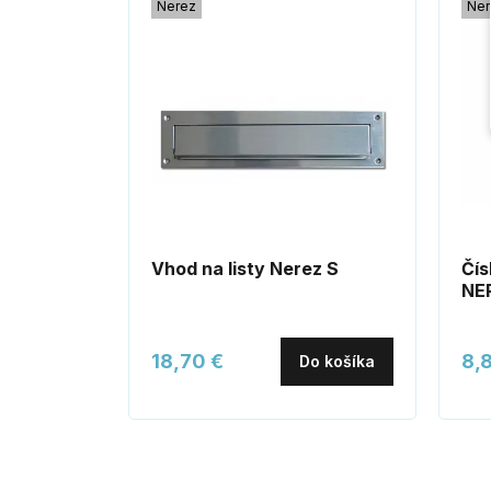
Nerez
Ner
Vhod na listy Nerez S
Čís
NE
18,70 €
8,
Do košíka