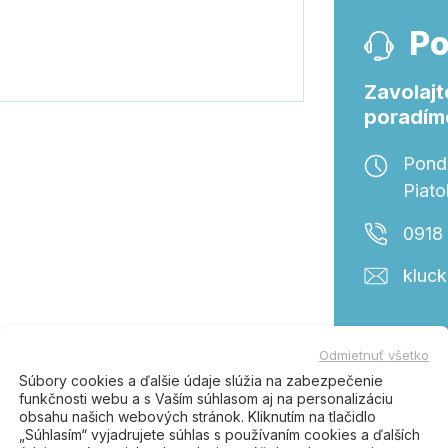
Po
Zavolajt
poradím
Ponde
Piato
0918
kluc
Odmietnuť všetko
tento produkt, kúpili tiež:
Súbory cookies a ďalšie údaje slúžia na zabezpečenie
funkčnosti webu a s Vaším súhlasom aj na personalizáciu
obsahu našich webových stránok. Kliknutím na tlačidlo
„Súhlasím“ vyjadrujete súhlas s používaním cookies a ďalších