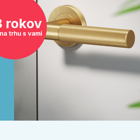
8 rokov
na trhu s vami