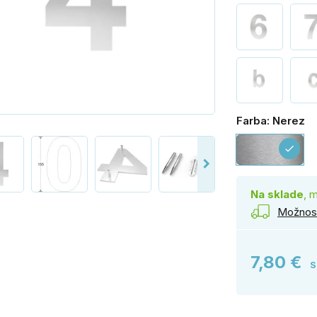
Farba: Nerez
Ne
check
Na sklade
, 
Možnost
7,80 €
S