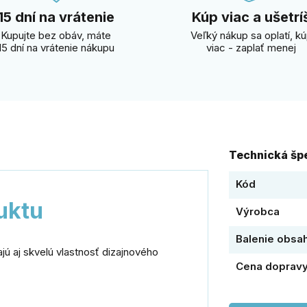
15 dní na vrátenie
Kúp viac a ušetrí
Kupujte bez obáv, máte
Veľký nákup sa oplatí, k
15 dní na vrátenie nákupu
viac - zaplať menej
Technická špe
Kód
uktu
Výrobca
Balenie obsa
jú aj skvelú vlastnosť dizajnového
Cena doprav