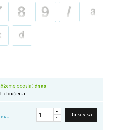
rez
môžeme odoslať
dnes
i doručenia
Do košíka
 DPH