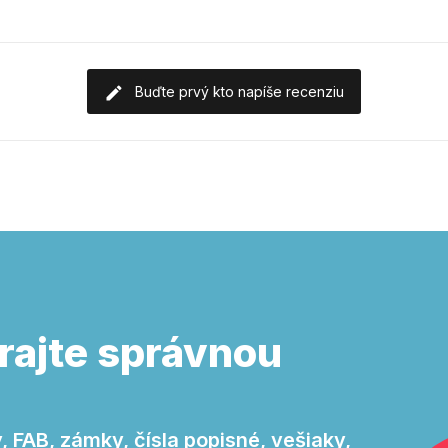
Buďte prvý kto napíše recenziu
rajte správnou
 FAB, zámky, čísla popisné, vešiaky,