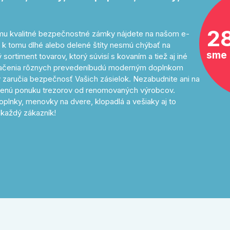
2
tomu kvalitné bezpečnostné zámky nájdete na našom e-
 k tomu dlhé alebo delené štíty nesmú chýbať na
sme 
sortiment tovarov, ktorý súvisí s kovaním a tiež aj iné
značenia rôznych prevedeníbudú moderným doplnkom
 zaručia bezpečnosť Vašich zásielok. Nezabudnite ani na
avenú ponuku trezorov od renomovaných výrobcov.
oplnky, menovky na dvere, klopadlá a vešiaky aj to
každý zákazník!