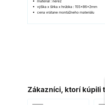
materiál : nerez
výška x šírka x hrúbka : 155x86x2mm
cena vrátane montážneho materiálu
Zákazníci, ktorí kúpili 