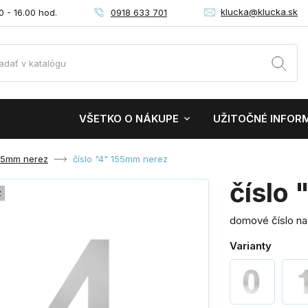
klucka@klucka.sk
0918 633 701
0 - 16.00 hod.
VŠETKO O NÁKUPE
UŽITOČNÉ INFOR
155mm nerez
číslo "4" 155mm nerez
číslo
z
domové číslo na
Varianty