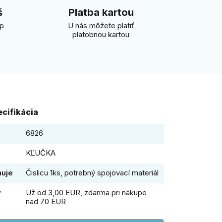
š
Platba kartou
úp
U nás môžete platiť
platobnou kartou
cifikácia
6826
KĽUČKA
huje
Čislicu 1ks, potrebný spojovací materiál
y
Už od 3,00 EUR, zdarma pri nákupe
nad 70 EUR