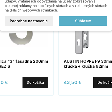
údajov, vrátane ich odovzdania na účely zobrazovania
ez
cielenej reklamy na sociálnych sieťach a v reklamných sieťach
na ďalších webových stránkach.
Podrobné nastavenie
Súhlasím
lica "3" fasádna 200mm
AUSTIN HOPPE F9 30m
REZ S
kľučka + kľučka 92mm
80 €
43,50 €
Do košíka
Do koší