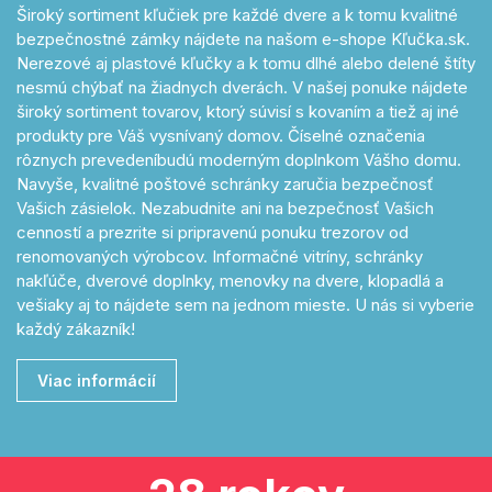
Široký sortiment kľučiek pre každé dvere a k tomu kvalitné
bezpečnostné zámky nájdete na našom e-shope Kľučka.sk.
Nerezové aj plastové kľučky a k tomu dlhé alebo delené štíty
nesmú chýbať na žiadnych dverách. V našej ponuke nájdete
široký sortiment tovarov, ktorý súvisí s kovaním a tiež aj iné
produkty pre Váš vysnívaný domov. Číselné označenia
rôznych prevedeníbudú moderným doplnkom Vášho domu.
Navyše, kvalitné poštové schránky zaručia bezpečnosť
Vašich zásielok. Nezabudnite ani na bezpečnosť Vašich
cenností a prezrite si pripravenú ponuku trezorov od
renomovaných výrobcov. Informačné vitríny, schránky
nakľúče, dverové doplnky, menovky na dvere, klopadlá a
vešiaky aj to nájdete sem na jednom mieste. U nás si vyberie
každý zákazník!
Viac informácií