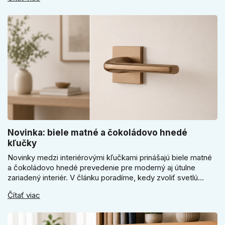
sa pri bránke, pivnici alebo záhradnom domčeku neoplatí
riadiť len cenou, vzhľadom alebo veľkosťou.
Novinka: biele matné a čokoládovo hnedé
kľučky
Novinky medzi interiérovými kľučkami prinášajú biele matné
a čokoládovo hnedé prevedenie pre moderný aj útulne
zariadený interiér. V článku poradíme, kedy zvoliť svetlú
Super SLIM kľučku, kedy čokoládovo hnedý Slim model a
Čítať viac
ako vyberať medzi okrúhlym a štvorcovým štítom. Nové
odtiene pomôžu zladiť dvere s interiérom.