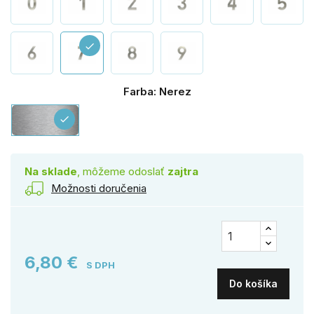
check
Farba: Nerez
Nerez
check
Na sklade
, môžeme odoslať
zajtra
Možnosti doručenia
6,80 €
S DPH
Do košíka