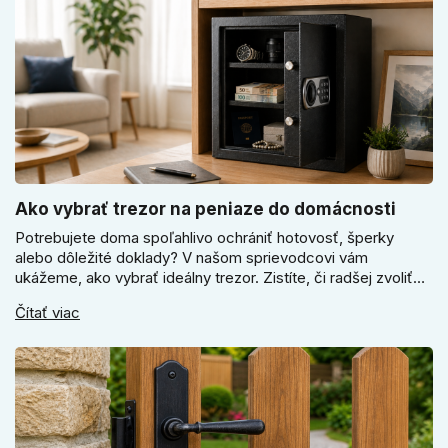
Ako vybrať trezor na peniaze do domácnosti
Potrebujete doma spoľahlivo ochrániť hotovosť, šperky
alebo dôležité doklady? V našom sprievodcovi vám
ukážeme, ako vybrať ideálny trezor. Zistíte, či radšej zvoliť
elektronický alebo mechanický zámok, a prečo je absolútne
Čítať viac
kľúčové jeho správne ukotvenie.