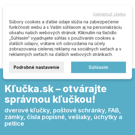
Odmietnuť všetko
Komentáre (0)
Súbory cookies a ďalšie údaje slúžia na zabezpečenie
funkčnosti webu a s Vaším súhlasom aj na personalizáciu
obsahu našich webových stránok. Kliknutím na tlačidlo
„Súhlasím“ vyjadrujete súhlas s používaním cookies a
Buďte prvý kto napíše recenziu
ďalších údajov, vrátane ich odovzdania na účely
zobrazovania cielenej reklamy na sociálnych sieťach a v
reklamných sieťach na ďalších webových stránkach.
Podrobné nastavenie
Súhlasím
Kľučka.sk – otvárajte
správnou kľučkou!
dverové kľučky, poštové schránky, FAB,
zámky, čísla popisné, vešiaky, úchytky a
petlice