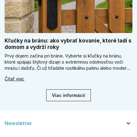
Kľučky na bránu: ako vybrať kovanie, ktoré ladí s
domom a vydrží roky
Prvý dojem začína pri bráne. Vyberte si kľučky na bránu,
ktoré spájajú štýlový dizajn s extrémnou odolnosťou voči
mrazu i dažďu. Či už hľadáte rustikálnu patinu alebo moderné
línie, naše kované kovanie s práškovým lakom nehrdzavie a
Čítať viac
vydrží roky. Zabezpečte svoj vstup kvalitou, ktorá prežije
dekády. Objavte našu ponuku a vyberte si tú pravú!
Viac informácií

Newsletter