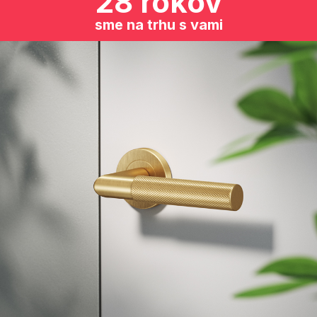
28 rokov
sme na trhu s vami