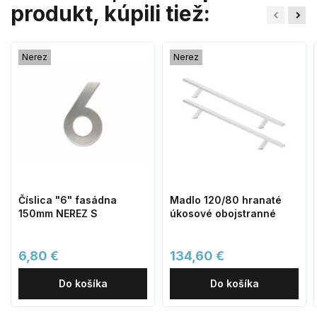
produkt, kúpili tiež:
Nerez
Nerez
Číslica "6" fasádna
Madlo 120/80 hranaté
150mm NEREZ S
úkosové obojstranné
6,80 €
134,60 €
Do košíka
Do košíka