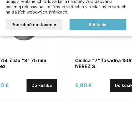
údajov, vrátane ich odovzdania na účely zobrazovania
cielenej reklamy na sociálnych sieťach a v reklamných sieťach
na ďalších webových stránkach.
Podrobné nastavenie
Súhlasím
75L číslo "3" 75 mm
Číslica "7" fasádna 15
rez
NEREZ S
80 €
6,80 €
Do košíka
Do koší