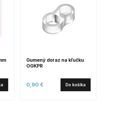
0mm
Gumený doraz na kľučku
RN.75L čí
OGKPR
nerez
0,90 €
2,80 €
ka
Do košíka