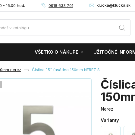
klucka@klucka.sk
0918 633 701
0 - 16.00 hod.
VŠETKO O NÁKUPE
UŽITOČNÉ INFOR
150mm nerez
Číslica "5" fasádna 150mm NEREZ S
Číslic
z
150m
Nerez
Varianty