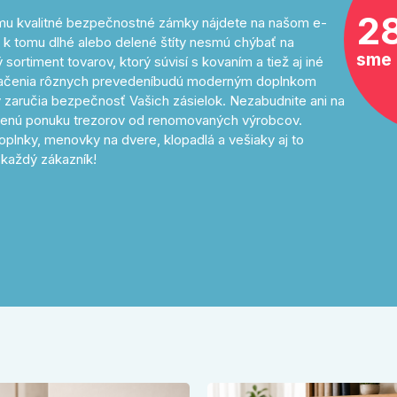
2
tomu kvalitné bezpečnostné zámky nájdete na našom e-
 k tomu dlhé alebo delené štíty nesmú chýbať na
sme 
sortiment tovarov, ktorý súvisí s kovaním a tiež aj iné
značenia rôznych prevedeníbudú moderným doplnkom
 zaručia bezpečnosť Vašich zásielok. Nezabudnite ani na
avenú ponuku trezorov od renomovaných výrobcov.
oplnky, menovky na dvere, klopadlá a vešiaky aj to
každý zákazník!