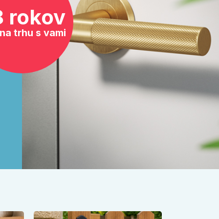
8 rokov
na trhu s vami