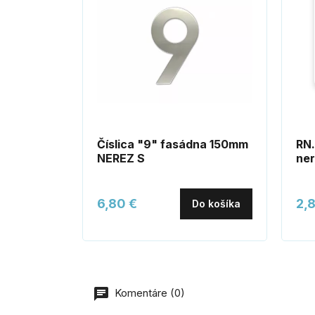
Číslica "9" fasádna 150mm
RN.
NEREZ S
ne
6,80 €
2,
Do košíka
Komentáre (0)