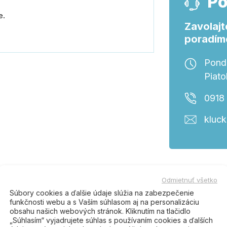
Po
e.
Zavolajt
poradím
Ponde
Piato
0918
kluc
tento produkt, kúpili tiež:
Odmietnuť všetko
Súbory cookies a ďalšie údaje slúžia na zabezpečenie
funkčnosti webu a s Vaším súhlasom aj na personalizáciu
ez
Nerez
obsahu našich webových stránok. Kliknutím na tlačidlo
„Súhlasím“ vyjadrujete súhlas s používaním cookies a ďalších