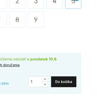
rez
môžeme odoslať
v pondelok 10.8.
i doručenia
Do košíka
S DPH