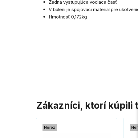
Zadná vystupujúca vodiaca časť
V balení je spojovací materiál pre ukotveni
Hmotnosť 0,172kg
Zákazníci, ktorí kúpili 
Nerez
Ner