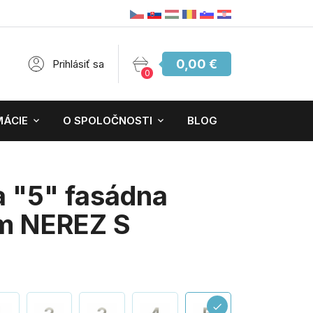
0,00 €
Prihlásiť sa
0
MÁCIE
O SPOLOČNOSTI
BLOG
a "5" fasádna
m NEREZ S
check