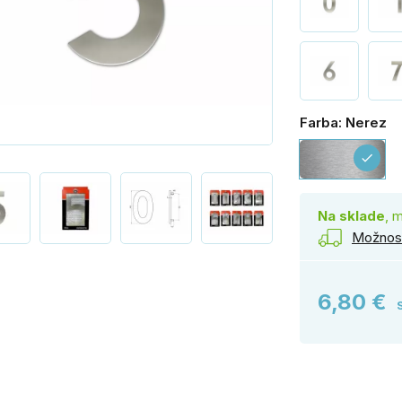
Farba: Nerez
Ne
check
Na sklade
, 
Možnost
6,80 €