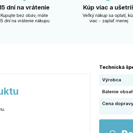
15 dní na vrátenie
Kúp viac a ušetrí
Kupujte bez obáv, máte
Veľký nákup sa oplatí, k
15 dní na vrátenie nákupu
viac - zaplať menej
Technická špe
Výrobca
uktu
Balenie obsa
Cena doprav
mu.