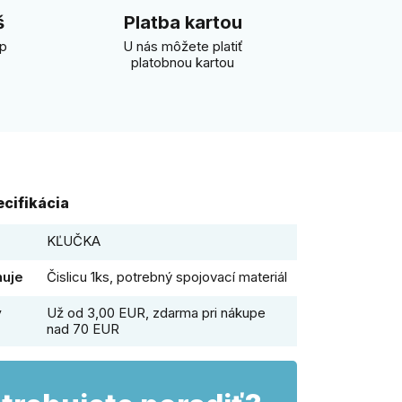
š
Platba kartou
úp
U nás môžete platiť
platobnou kartou
cifikácia
KĽUČKA
huje
Čislicu 1ks, potrebný spojovací materiál
y
Už od 3,00 EUR, zdarma pri nákupe
nad 70 EUR