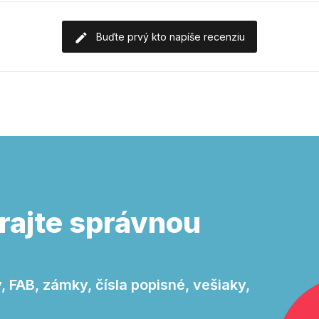
Buďte prvý kto napíše recenziu
rajte správnou
 FAB, zámky, čísla popisné, vešiaky,