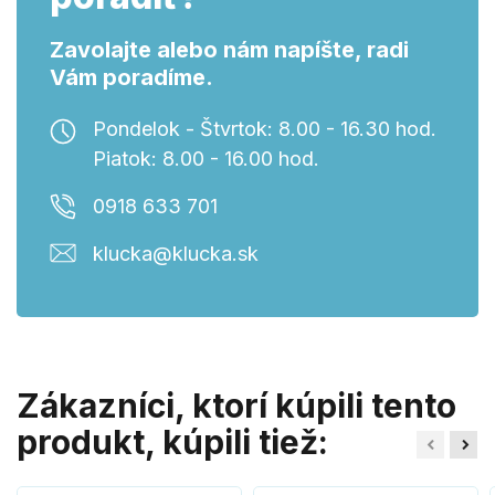
Zavolajte alebo nám napíšte, radi
Vám poradíme.
Pondelok - Štvrtok: 8.00 - 16.30 hod.
Piatok: 8.00 - 16.00 hod.
0918 633 701
klucka@klucka.sk
Zákazníci, ktorí kúpili tento
produkt, kúpili tiež: