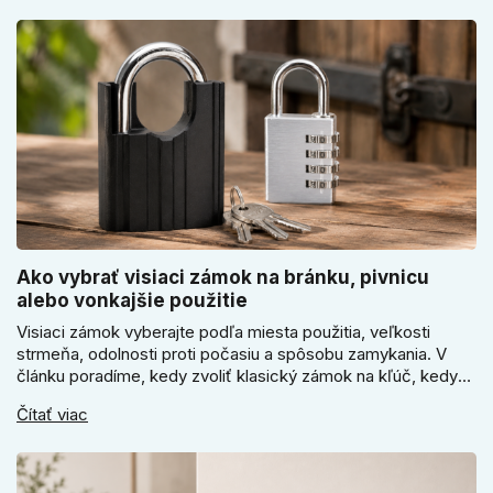
Ako vybrať visiaci zámok na bránku, pivnicu
alebo vonkajšie použitie
Visiaci zámok vyberajte podľa miesta použitia, veľkosti
strmeňa, odolnosti proti počasiu a spôsobu zamykania. V
článku poradíme, kedy zvoliť klasický zámok na kľúč, kedy
kódový visiaci zámok, kedy vodeodolné prevedenie a prečo
Čítať viac
sa pri bránke, pivnici alebo záhradnom domčeku neoplatí
riadiť len cenou, vzhľadom alebo veľkosťou.