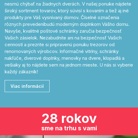
nesmú chýbať na žiadnych dverách. V našej ponuke nájdete
široký sortiment tovarov, ktorý súvisí s kovaním a tiež aj iné
produkty pre Váš vysnívaný domov. Číselné označenia
rôznych prevedeníbudú moderným doplnkom Vášho domu.
Navyše, kvalitné poštové schránky zaručia bezpečnosť
Vašich zásielok. Nezabudnite ani na bezpečnosť Vašich
cenností a prezrite si pripravenú ponuku trezorov od
renomovaných výrobcov. Informačné vitríny, schránky
nakľúče, dverové doplnky, menovky na dvere, klopadlá a
vešiaky aj to nájdete sem na jednom mieste. U nás si vyberie
každý zákazník!
Viac informácií
28 rokov
sme na trhu s vami