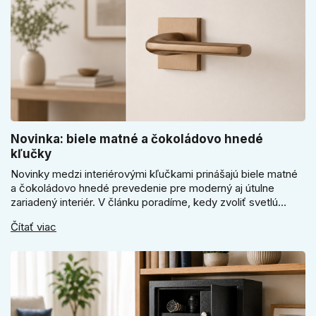
Novinka: biele matné a čokoládovo hnedé
kľučky
Novinky medzi interiérovými kľučkami prinášajú biele matné
a čokoládovo hnedé prevedenie pre moderný aj útulne
zariadený interiér. V článku poradíme, kedy zvoliť svetlú
Super SLIM kľučku, kedy čokoládovo hnedý Slim model a
Čítať viac
ako vyberať medzi okrúhlym a štvorcovým štítom. Nové
odtiene pomôžu zladiť dvere s interiérom.