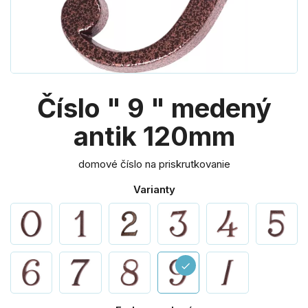
Číslo " 9 " medený
antik 120mm
domové číslo na priskrutkovanie
Varianty
check