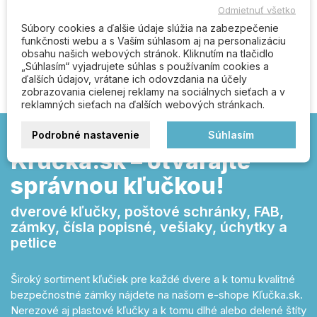
Odmietnuť všetko
Súbory cookies a ďalšie údaje slúžia na zabezpečenie
funkčnosti webu a s Vaším súhlasom aj na personalizáciu
Buďte prvý kto napíše recenziu
obsahu našich webových stránok. Kliknutím na tlačidlo
„Súhlasím“ vyjadrujete súhlas s používaním cookies a
ďalších údajov, vrátane ich odovzdania na účely
zobrazovania cielenej reklamy na sociálnych sieťach a v
reklamných sieťach na ďalších webových stránkach.
Podrobné nastavenie
Súhlasím
Kľučka.sk – otvárajte
správnou kľučkou!
dverové kľučky, poštové schránky, FAB,
zámky, čísla popisné, vešiaky, úchytky a
petlice
Široký sortiment kľučiek pre každé dvere a k tomu kvalitné
bezpečnostné zámky nájdete na našom e-shope Kľučka.sk.
Nerezové aj plastové kľučky a k tomu dlhé alebo delené štíty