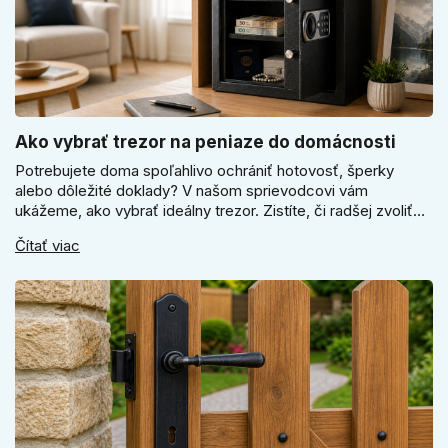
Ako vybrať trezor na peniaze do domácnosti
Potrebujete doma spoľahlivo ochrániť hotovosť, šperky
alebo dôležité doklady? V našom sprievodcovi vám
ukážeme, ako vybrať ideálny trezor. Zistíte, či radšej zvoliť
elektronický alebo mechanický zámok, a prečo je absolútne
Čítať viac
kľúčové jeho správne ukotvenie.