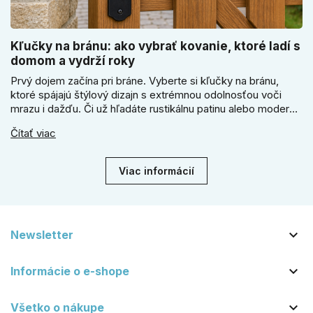
Kľučky na bránu: ako vybrať kovanie, ktoré ladí s
domom a vydrží roky
Prvý dojem začína pri bráne. Vyberte si kľučky na bránu,
ktoré spájajú štýlový dizajn s extrémnou odolnosťou voči
mrazu i dažďu. Či už hľadáte rustikálnu patinu alebo moderné
línie, naše kované kovanie s práškovým lakom nehrdzavie a
Čítať viac
vydrží roky. Zabezpečte svoj vstup kvalitou, ktorá prežije
dekády. Objavte našu ponuku a vyberte si tú pravú!
Viac informácií

Newsletter

Informácie o e-shope

Všetko o nákupe