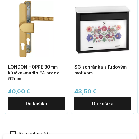
LONDON HOPPE 30mm
SG schránka s ľudovým
kľučka-madlo F4 bronz
motívom
92mm
40,00 €
43,50 €
Do košíka
Do košíka
Komentáre (0)