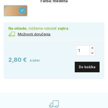
Farba: medená
medená
check
Na sklade
, môžeme odoslať
zajtra
Možnosti doručenia
2,80 €
S DPH
Do košíka