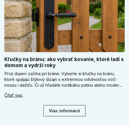
Kľučky na bránu: ako vybrať kovanie, ktoré ladí s
domom a vydrží roky
Prvý dojem začína pri bráne. Vyberte si kľučky na bránu,
ktoré spájajú štýlový dizajn s extrémnou odolnosťou voči
mrazu i dažďu. Či už hľadáte rustikálnu patinu alebo moderné
línie, naše kované kovanie s práškovým lakom nehrdzavie a
Čítať viac
vydrží roky. Zabezpečte svoj vstup kvalitou, ktorá prežije
dekády. Objavte našu ponuku a vyberte si tú pravú!
Viac informácií