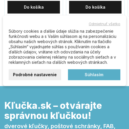
Do košíka
Do košíka
Odmietnuť všetko
Súbory cookies a ďalšie údaje slúžia na zabezpečenie
Komentáre (0)
funkčnosti webu a s Vaším súhlasom aj na personalizáciu
obsahu našich webových stránok. Kliknutím na tlačidlo
„Súhlasím“ vyjadrujete súhlas s používaním cookies a
ďalších údajov, vrátane ich odovzdania na účely
zobrazovania cielenej reklamy na sociálnych sieťach a v
Buďte prvý kto napíše recenziu
reklamných sieťach na ďalších webových stránkach.
Podrobné nastavenie
Súhlasím
Kľučka.sk – otvárajte
správnou kľučkou!
dverové kľučky, poštové schránky, FAB,