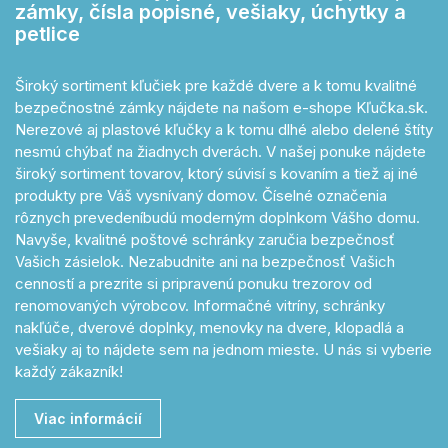
zámky, čísla popisné, vešiaky, úchytky a
petlice
Široký sortiment kľučiek pre každé dvere a k tomu kvalitné
bezpečnostné zámky nájdete na našom e-shope Kľučka.sk.
Nerezové aj plastové kľučky a k tomu dlhé alebo delené štíty
nesmú chýbať na žiadnych dverách. V našej ponuke nájdete
široký sortiment tovarov, ktorý súvisí s kovaním a tiež aj iné
produkty pre Váš vysnívaný domov. Číselné označenia
rôznych prevedeníbudú moderným doplnkom Vášho domu.
Navyše, kvalitné poštové schránky zaručia bezpečnosť
Vašich zásielok. Nezabudnite ani na bezpečnosť Vašich
cenností a prezrite si pripravenú ponuku trezorov od
renomovaných výrobcov. Informačné vitríny, schránky
nakľúče, dverové doplnky, menovky na dvere, klopadlá a
vešiaky aj to nájdete sem na jednom mieste. U nás si vyberie
každý zákazník!
Viac informácií