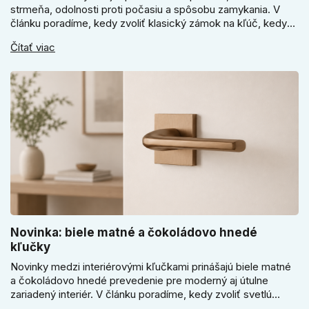
strmeňa, odolnosti proti počasiu a spôsobu zamykania. V
článku poradíme, kedy zvoliť klasický zámok na kľúč, kedy
kódový visiaci zámok, kedy vodeodolné prevedenie a prečo
Čítať viac
sa pri bránke, pivnici alebo záhradnom domčeku neoplatí
riadiť len cenou, vzhľadom alebo veľkosťou.
Novinka: biele matné a čokoládovo hnedé
kľučky
Novinky medzi interiérovými kľučkami prinášajú biele matné
a čokoládovo hnedé prevedenie pre moderný aj útulne
zariadený interiér. V článku poradíme, kedy zvoliť svetlú
Super SLIM kľučku, kedy čokoládovo hnedý Slim model a