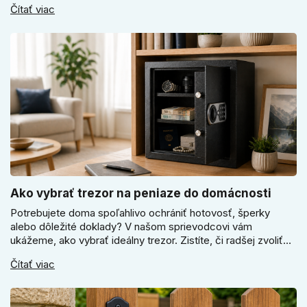
Čítať viac
ako vyberať medzi okrúhlym a štvorcovým štítom. Nové
odtiene pomôžu zladiť dvere s interiérom.
Ako vybrať trezor na peniaze do domácnosti
Potrebujete doma spoľahlivo ochrániť hotovosť, šperky
alebo dôležité doklady? V našom sprievodcovi vám
ukážeme, ako vybrať ideálny trezor. Zistíte, či radšej zvoliť
elektronický alebo mechanický zámok, a prečo je absolútne
Čítať viac
kľúčové jeho správne ukotvenie.