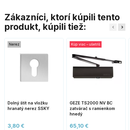
Zákazníci, ktorí kúpili tento
produkt, kúpili tiež:
Nerez
Kúp viac – ušetríš
Dolný štít na vložku
GEZE TS2000 NV BC
hranatý nerez SSKY
zatvárač s ramienkom
hnedý
3,80 €
65,10 €