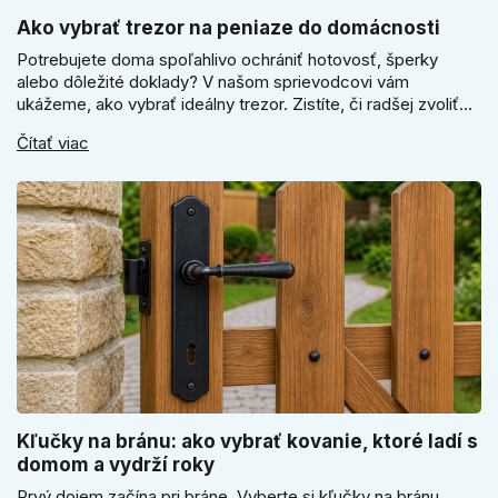
Ako vybrať trezor na peniaze do domácnosti
Potrebujete doma spoľahlivo ochrániť hotovosť, šperky
alebo dôležité doklady? V našom sprievodcovi vám
ukážeme, ako vybrať ideálny trezor. Zistíte, či radšej zvoliť
elektronický alebo mechanický zámok, a prečo je absolútne
Čítať viac
kľúčové jeho správne ukotvenie.
Kľučky na bránu: ako vybrať kovanie, ktoré ladí s
domom a vydrží roky
Prvý dojem začína pri bráne. Vyberte si kľučky na bránu,