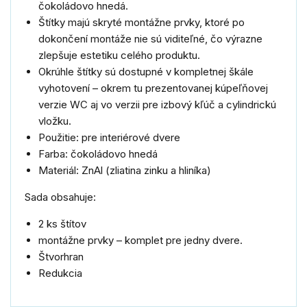
čokoládovo hnedá.
Štítky majú skryté montážne prvky, ktoré po
dokončení montáže nie sú viditeľné, čo výrazne
zlepšuje estetiku celého produktu.
Okrúhle štítky sú dostupné v kompletnej škále
vyhotovení – okrem tu prezentovanej kúpeľňovej
verzie WC aj vo verzii pre izbový kľúč a cylindrickú
vložku.
Použitie: pre interiérové dvere
Farba: čokoládovo hnedá
Materiál: ZnAl (zliatina zinku a hliníka)
Sada obsahuje:
2 ks štítov
montážne prvky – komplet pre jedny dvere.
Štvorhran
Redukcia