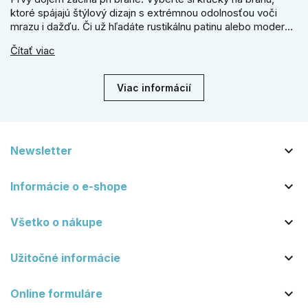
ktoré spájajú štýlový dizajn s extrémnou odolnosťou voči
mrazu i dažďu. Či už hľadáte rustikálnu patinu alebo moderné
línie, naše kované kovanie s práškovým lakom nehrdzavie a
Čítať viac
vydrží roky. Zabezpečte svoj vstup kvalitou, ktorá prežije
dekády. Objavte našu ponuku a vyberte si tú pravú!
Viac informácií

Newsletter

Informácie o e-shope

Všetko o nákupe

Užitočné informácie

Online formuláre