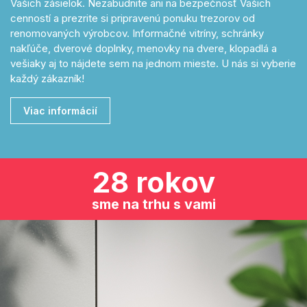
Vašich zásielok. Nezabudnite ani na bezpečnosť Vašich
cenností a prezrite si pripravenú ponuku trezorov od
renomovaných výrobcov. Informačné vitríny, schránky
nakľúče, dverové doplnky, menovky na dvere, klopadlá a
vešiaky aj to nájdete sem na jednom mieste. U nás si vyberie
každý zákazník!
Viac informácií
28 rokov
sme na trhu s vami