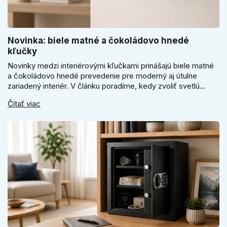
Novinka: biele matné a čokoládovo hnedé
kľučky
Novinky medzi interiérovými kľučkami prinášajú biele matné
a čokoládovo hnedé prevedenie pre moderný aj útulne
zariadený interiér. V článku poradíme, kedy zvoliť svetlú
Super SLIM kľučku, kedy čokoládovo hnedý Slim model a
Čítať viac
ako vyberať medzi okrúhlym a štvorcovým štítom. Nové
odtiene pomôžu zladiť dvere s interiérom.