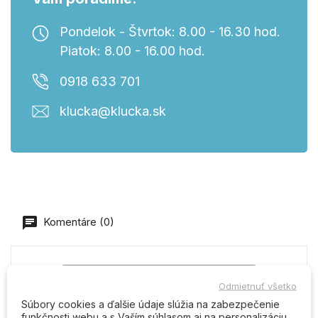
Pondelok - Štvrtok: 8.00 - 16.30 hod.
Piatok: 8.00 - 16.00 hod.
0918 633 701
klucka@klucka.sk
Komentáre (0)
Buďte prvý kto napíše recenziu
Odmietnuť všetko
Súbory cookies a ďalšie údaje slúžia na zabezpečenie
funkčnosti webu a s Vaším súhlasom aj na personalizáciu