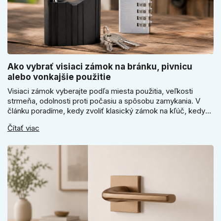
Ako vybrať visiaci zámok na bránku, pivnicu
alebo vonkajšie použitie
Visiaci zámok vyberajte podľa miesta použitia, veľkosti
strmeňa, odolnosti proti počasiu a spôsobu zamykania. V
článku poradíme, kedy zvoliť klasický zámok na kľúč, kedy
kódový visiaci zámok, kedy vodeodolné prevedenie a prečo
Čítať viac
sa pri bránke, pivnici alebo záhradnom domčeku neoplatí
riadiť len cenou, vzhľadom alebo veľkosťou.