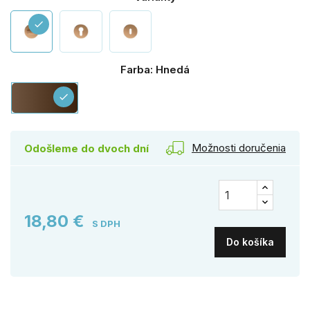
check
Farba: Hnedá
Hnedá
check
Možnosti doručenia
Odošleme do dvoch dní
18,80 €
S DPH
Do košíka