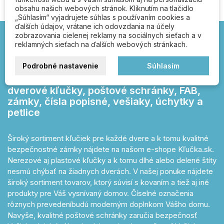
obsahu našich webových stránok. Kliknutím na tlačidlo
„Súhlasím“ vyjadrujete súhlas s používaním cookies a
ďalších údajov, vrátane ich odovzdania na účely
zobrazovania cielenej reklamy na sociálnych sieťach a v
reklamných sieťach na ďalších webových stránkach.
Kľučka.sk – otvárajte
Podrobné nastavenie
Súhlasím
správnou kľučkou!
dverové kľučky, poštové schránky, FAB,
zámky, čísla popisné, vešiaky, úchytky a
petlice
Široký sortiment kľučiek pre každé dvere a k tomu kvalitné
bezpečnostné zámky nájdete na našom e-shope Kľučka.sk.
Nerezové aj plastové kľučky a k tomu dlhé alebo delené štíty
nesmú chýbať na žiadnych dverách. V našej ponuke nájdete
široký sortiment tovarov, ktorý súvisí s kovaním a tiež aj iné
produkty pre Váš vysnívaný domov. Číselné označenia
rôznych prevedeníbudú moderným doplnkom Vášho domu.
Navyše, kvalitné poštové schránky zaručia bezpečnosť