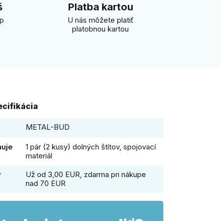
š
Platba kartou
úp
U nás môžete platiť
platobnou kartou
cifikácia
METAL-BUD
huje
1 pár (2 kusy) dolných štítov, spojovací
materiál
y
Už od 3,00 EUR, zdarma pri nákupe
nad 70 EUR