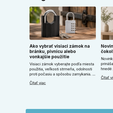
Ako vybrať visiaci zámok na
Novin
bránku, pivnicu alebo
čokol
vonkajšie použitie
Novink
prináš
Visiaci zámok vyberajte podľa miesta
hnedé 
použitia, veľkosti strmeňa, odolnosti
útulne 
proti počasiu a spôsobu zamykania. V
Čítať v
poradí
článku poradíme, kedy zvoliť klasický
Čítať viac
SLIM k
zámok na kľúč, kedy kódový visiaci
Slim m
zámok, kedy vodeodolné prevedenie
okrúhl
a prečo sa pri bránke, pivnici alebo
odtien
záhradnom domčeku neoplatí riadiť
interié
len cenou, vzhľadom alebo
veľkosťou.