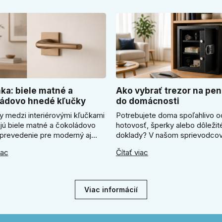
ka: biele matné a
Ako vybrať trezor na pen
ádovo hnedé kľučky
do domácnosti
y medzi interiérovými kľučkami
Potrebujete doma spoľahlivo o
ajú biele matné a čokoládovo
hotovosť, šperky alebo dôležit
prevedenie pre moderný aj
doklady? V našom sprievodcov
zariadený interiér. V článku
ukážeme, ako vybrať ideálny tr
iac
Čítať viac
me, kedy zvoliť svetlú Super
Zistíte, či radšej zvoliť elektron
ľučku, kedy čokoládovo hnedý
alebo mechanický zámok, a pr
odel a ako vyberať medzi
absolútne kľúčové jeho správn
ym a štvorcovým štítom. Nové
ukotvenie.
Viac informácií
e pomôžu zladiť dvere s
rom.