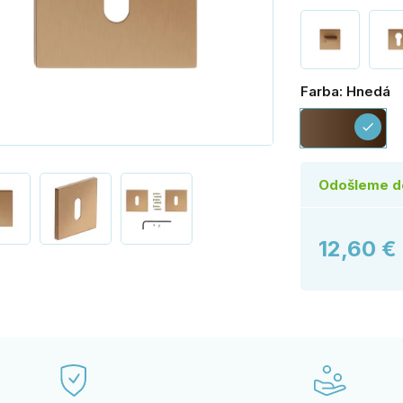
Farba: Hnedá
Hn
check
Odošleme d
12,60 €