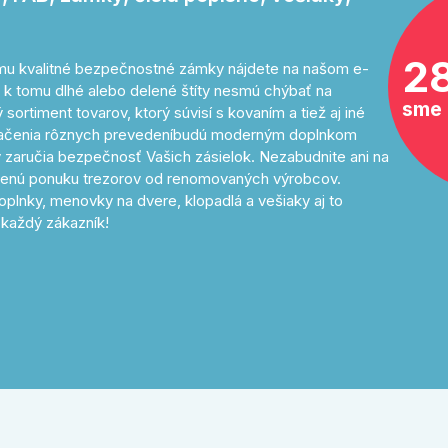
2
tomu kvalitné bezpečnostné zámky nájdete na našom e-
 k tomu dlhé alebo delené štíty nesmú chýbať na
sme 
sortiment tovarov, ktorý súvisí s kovaním a tiež aj iné
značenia rôznych prevedeníbudú moderným doplnkom
 zaručia bezpečnosť Vašich zásielok. Nezabudnite ani na
avenú ponuku trezorov od renomovaných výrobcov.
oplnky, menovky na dvere, klopadlá a vešiaky aj to
každý zákazník!