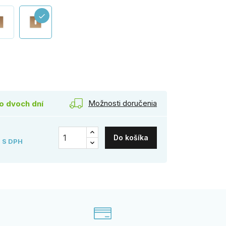
check
edá
Možnosti doručenia
o dvoch dní
Do košíka
S DPH