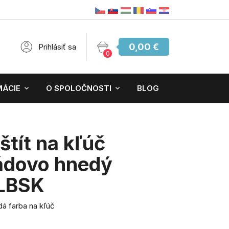
0,00 €
Prihlásiť sa
0
MÁCIE
O SPOLOČNOSTI
BLOG
štít na kľúč
ádovo hnedý
LBSK
á farba na kľúč