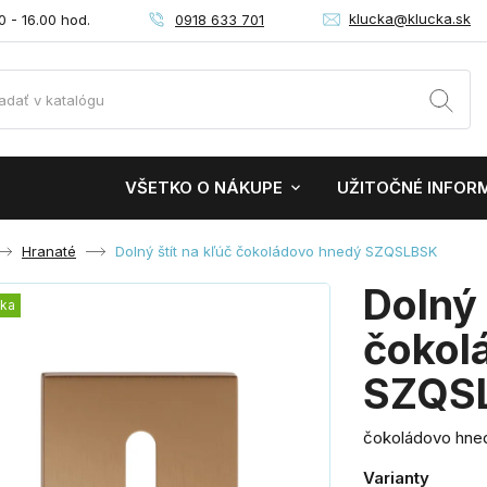
klucka@klucka.sk
0918 633 701
0 - 16.00 hod.
VŠETKO O NÁKUPE
UŽITOČNÉ INFOR
Hranaté
Dolný štít na kľúč čokoládovo hnedý SZQSLBSK
Dolný 
nka
čokol
SZQS
čokoládovo hned
Varianty