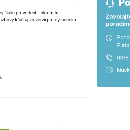
Po
.
ej škále prevedení – okrem tu
Zavolajt
izbový kľúč aj vo verzii pre cylindrickú
poradím
Ponde
Piato
0918
kluc
e.