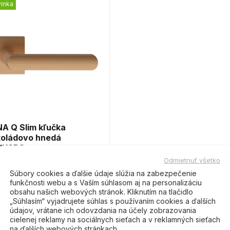
inka
A Q Slim kľučka
oládovo hnedá
UKSBS
Odmietnuť všetko
,00 €
Do košíka
Súbory cookies a ďalšie údaje slúžia na zabezpečenie
funkčnosti webu a s Vaším súhlasom aj na personalizáciu
obsahu našich webových stránok. Kliknutím na tlačidlo
„Súhlasím“ vyjadrujete súhlas s používaním cookies a ďalších
údajov, vrátane ich odovzdania na účely zobrazovania
cielenej reklamy na sociálnych sieťach a v reklamných sieťach
na ďalších webových stránkach.