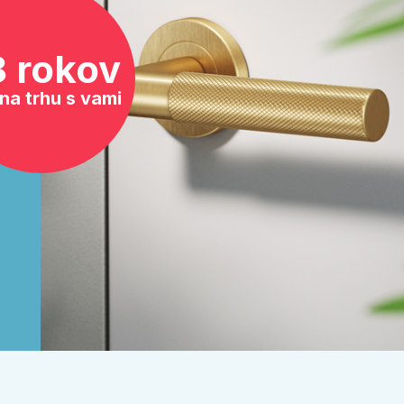
8 rokov
na trhu s vami