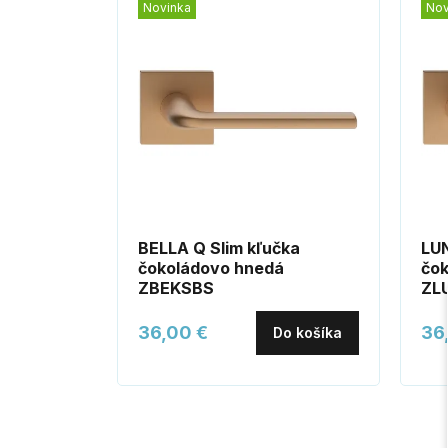
Novinka
Nov
BELLA Q Slim kľučka
LUN
čokoládovo hnedá
čok
ZBEKSBS
ZL
36,00 €
36
Do košíka