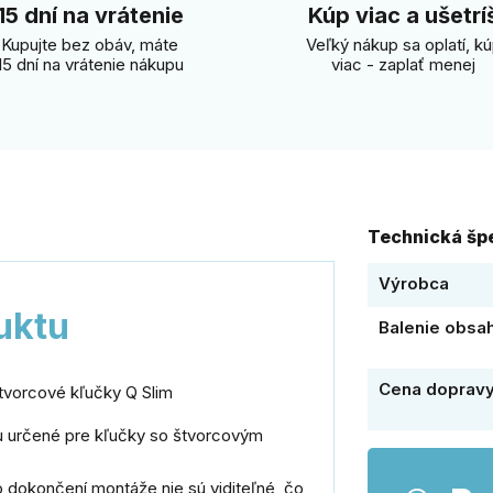
15 dní na vrátenie
Kúp viac a ušetrí
Kupujte bez obáv, máte
Veľký nákup sa oplatí, k
15 dní na vrátenie nákupu
viac - zaplať menej
Technická špe
Výrobca
uktu
Balenie obsa
Cena doprav
štvorcové kľučky Q Slim
u určené pre kľučky so štvorcovým
o dokončení montáže nie sú viditeľné, čo