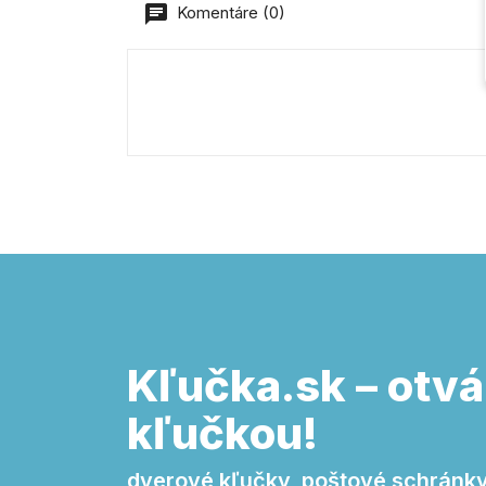
Komentáre (0)
Kľučka.sk – otvá
kľučkou!
dverové kľučky, poštové schránky,