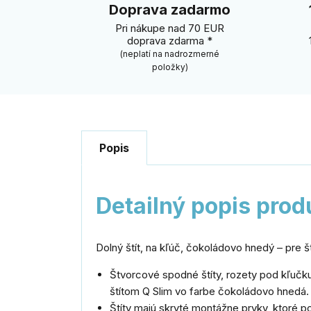
Doprava zadarmo
Pri nákupe nad 70 EUR
doprava zdarma *
(neplatí na nadrozmerné
položky)
Popis
Detailný popis prod
Dolný štít, na kľúč, čokoládovo hnedý – pre 
Štvorcové spodné štíty, rozety pod kľučk
štítom Q Slim vo farbe čokoládovo hnedá.
Štíty majú skryté montážne prvky, ktoré p