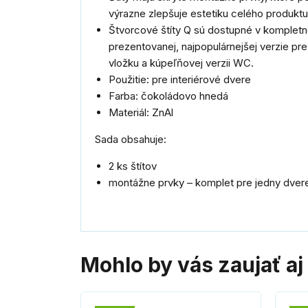
výrazne zlepšuje estetiku celého produktu
Štvorcové štíty Q sú dostupné v kompletn
prezentovanej, najpopulárnejšej verzie pre 
vložku a kúpeľňovej verzii WC.
Použitie: pre interiérové dvere
Farba: čokoládovo hnedá
Materiál: ZnAl
Sada obsahuje:
2 ks štítov
montážne prvky – komplet pre jedny dver
Mohlo by vás zaujať aj