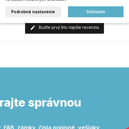
Podrobné nastavenie
Súhlasím
Buďte prvý kto napíše recenziu
rajte správnou
 FAB, zámky, čísla popisné, vešiaky,